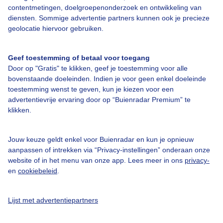
Over Buienradar
contentmetingen, doelgroepenonderzoek en ontwikkeling van
diensten. Sommige advertentie partners kunnen ook je precieze
geolocatie hiervoor gebruiken.
Bedrijfsgegevens
Veelgestelde vragen
Geef toestemming of betaal voor toegang
Door op "Gratis" te klikken, geef je toestemming voor alle
Contact
bovenstaande doeleinden. Indien je voor geen enkel doeleinde
Toegankelijkheid
toestemming wenst te geven, kun je kiezen voor een
advertentievrije ervaring door op “Buienradar Premium” te
Gebruikersvoorwaarden
klikken.
Adverteren
Buienradar Team
Jouw keuze geldt enkel voor Buienradar en kun je opnieuw
aanpassen of intrekken via “Privacy-instellingen” onderaan onze
Privacy beleid
website of in het menu van onze app. Lees meer in ons
privacy-
en
cookiebeleid
.
Cookie beleid
Privacy instellingen
Lijst met advertentiepartners
Gratis weerdata