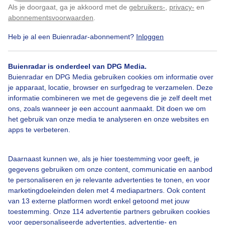
Als je doorgaat, ga je akkoord met de
gebruikers-
,
privacy-
en
Klik
hier
om dit aan te passen
abonnementsvoorwaarden
.
Heb je al een Buienradar-abonnement?
Inloggen
Grijsbewolktenkil
Primaroeiweer
Buienradar is onderdeel van DPG Media.
Buienradar en DPG Media gebruiken cookies om informatie over
je apparaat, locatie, browser en surfgedrag te verzamelen. Deze
Bekijk slideshow
informatie combineren we met de gegevens die je zelf deelt met
ons, zoals wanneer je een account aanmaakt. Dit doen we om
het gebruik van onze media te analyseren en onze websites en
apps te verbeteren.
Een moment geduld aub...
Daarnaast kunnen we, als je hier toestemming voor geeft, je
gegevens gebruiken om onze content, communicatie en aanbod
te personaliseren en je relevante advertenties te tonen, en voor
marketingdoeleinden delen met 4 mediapartners. Ook content
van 13 externe platformen wordt enkel getoond met jouw
toestemming. Onze 114 advertentie partners gebruiken cookies
voor gepersonaliseerde advertenties, advertentie- en