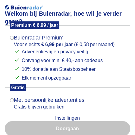
Welkom bij Buienradar, hoe wil je verder
gaan?
Premium € 6,99 / jaar
Mogen we je locatie gebruiken voor het
Prima roeiweer
weer?
Buienradar Premium
Voor slechts
€ 6,99 per jaar
(€ 0,58 per maand)
Advertentievrij en privacy veilig
Ontvang voor min. € 40,- aan cadeaus
Indien je hier nog geen akkoord op hebt gegeven,
verschijnt er zo een pop-up uit je browser waarin
10% donatie aan Staatsbosbeheer
deze toestemming gevraagd wordt.
Elk moment opzegbaar
Gratis
Is goed, toon de popup
Met persoonlijke advertenties
Gratis blijven gebruiken
Bewolkt, kil, herfstachtig maar prima weer om je
Instellingen
warm te roeien
Nu niet, misschien later
Doorgaan
Door: ria brasser
Gemaakt: 03-10-2025, 98x bekeken
Gebruik je Safari en wil je niet elke dag deze pop-up zien?