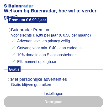
Welkom bij Buienradar, hoe wil je verder
gaan?
Premium € 6,99 / jaar
Mogen we je locatie gebruiken voor het
versiert prikkeldraad in de ochtend
weer?
Buienradar Premium
Voor slechts
€ 6,99 per jaar
(€ 0,58 per maand)
Advertentievrij en privacy veilig
Ontvang voor min. € 40,- aan cadeaus
Indien je hier nog geen akkoord op hebt gegeven,
verschijnt er zo een pop-up uit je browser waarin
10% donatie aan Staatsbosbeheer
deze toestemming gevraagd wordt.
Elk moment opzegbaar
Gratis
Is goed, toon de popup
Met persoonlijke advertenties
Gratis blijven gebruiken
Instellingen
Nu niet, misschien later
Doorgaan
Gebruik je Safari en wil je niet elke dag deze pop-up zien?