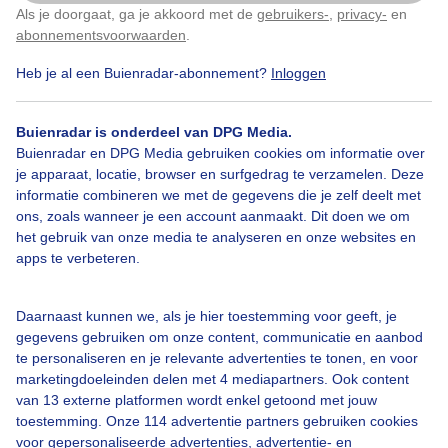
versiert prikkeldraad in de ochtend
Als je doorgaat, ga je akkoord met de
gebruikers-
,
privacy-
en
Klik
hier
om dit aan te passen
abonnementsvoorwaarden
.
Door: Erna Kool
Gemaakt: 01-10-2025, 50x bekeken
Heb je al een Buienradar-abonnement?
Inloggen
Buienradar is onderdeel van DPG Media.
Buienradar en DPG Media gebruiken cookies om informatie over
Mistdruppels
Zonsopkomst
je apparaat, locatie, browser en surfgedrag te verzamelen. Deze
informatie combineren we met de gegevens die je zelf deelt met
ons, zoals wanneer je een account aanmaakt. Dit doen we om
Bekijk slideshow
het gebruik van onze media te analyseren en onze websites en
apps te verbeteren.
Daarnaast kunnen we, als je hier toestemming voor geeft, je
gegevens gebruiken om onze content, communicatie en aanbod
te personaliseren en je relevante advertenties te tonen, en voor
Een moment geduld aub...
marketingdoeleinden delen met 4 mediapartners. Ook content
van 13 externe platformen wordt enkel getoond met jouw
toestemming. Onze 114 advertentie partners gebruiken cookies
voor gepersonaliseerde advertenties, advertentie- en