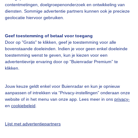
contentmetingen, doelgroepenonderzoek en ontwikkeling van
diensten. Sommige advertentie partners kunnen ook je precieze
geolocatie hiervoor gebruiken.
Over Buienradar
Geef toestemming of betaal voor toegang
Bedrijfsgegevens
Door op "Gratis" te klikken, geef je toestemming voor alle
bovenstaande doeleinden. Indien je voor geen enkel doeleinde
Veelgestelde vragen
toestemming wenst te geven, kun je kiezen voor een
advertentievrije ervaring door op “Buienradar Premium” te
Contact
klikken.
Toegankelijkheid
Gebruikersvoorwaarden
Jouw keuze geldt enkel voor Buienradar en kun je opnieuw
aanpassen of intrekken via “Privacy-instellingen” onderaan onze
Adverteren
website of in het menu van onze app. Lees meer in ons
privacy-
Buienradar Team
en
cookiebeleid
.
Privacy beleid
Lijst met advertentiepartners
Cookie beleid
Privacy instellingen