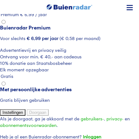
Welkom bij Buienradar, hoe wil je verder gaan?
Premium € 6,99 / jaar
Buienradar Premium
Voor slechts
€ 6,99 per jaar
(€ 0,58 per maand)
Advertentievrij en privacy veilig
Ontvang voor min. € 40,- aan cadeaus
10% donatie aan Staatsbosbeheer
Elk moment opzegbaar
Gratis
Met persoonlijke advertenties
Gratis blijven gebruiken
Instellingen
Doorgaan
Als je doorgaat, ga je akkoord met de
gebruikers-
,
privacy-
en
abonnementsvoorwaarden
.
Heb je al een Buienradar-abonnement?
Inloggen