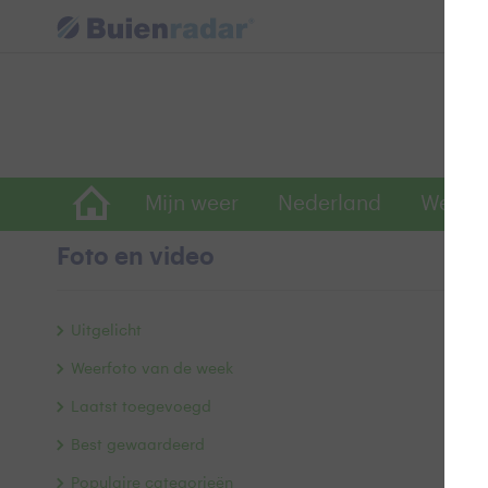
Mijn weer
Nederland
Wereld
Foto en video
K
Uitgelicht
Weerfoto van de week
Laatst toegevoegd
Best gewaardeerd
Populaire categorieën