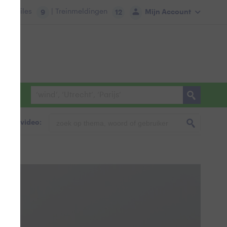
tie:
Files
| Treinmeldingen
Mijn Account
9
12
foto & video: