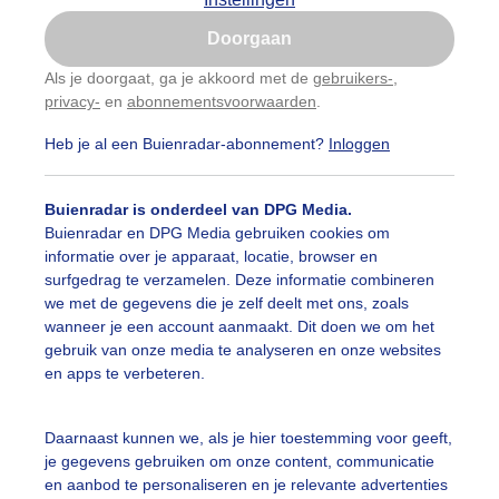
Is goed, toon de popup
Doorgaan
Nu niet, misschien later
Als je doorgaat, ga je akkoord met de
gebruikers-
,
privacy-
en
abonnementsvoorwaarden
.
Gebruik je Safari en wil je niet elke dag deze pop-up
zien?
Heb je al een Buienradar-abonnement?
Inloggen
Klik
hier
om dit aan te passen
Buienradar is onderdeel van DPG Media.
Buienradar en DPG Media gebruiken cookies om
informatie over je apparaat, locatie, browser en
surfgedrag te verzamelen. Deze informatie combineren
we met de gegevens die je zelf deelt met ons, zoals
wanneer je een account aanmaakt. Dit doen we om het
gebruik van onze media te analyseren en onze websites
en apps te verbeteren.
nmorgen mistig tot 12.00 uur. daarna zonnige Herfstdag
Daarnaast kunnen we, als je hier toestemming voor geeft,
je gegevens gebruiken om onze content, communicatie
r: Nellie Bartels
Gemaakt: 28-09-2025, 28x bekeken
en aanbod te personaliseren en je relevante advertenties