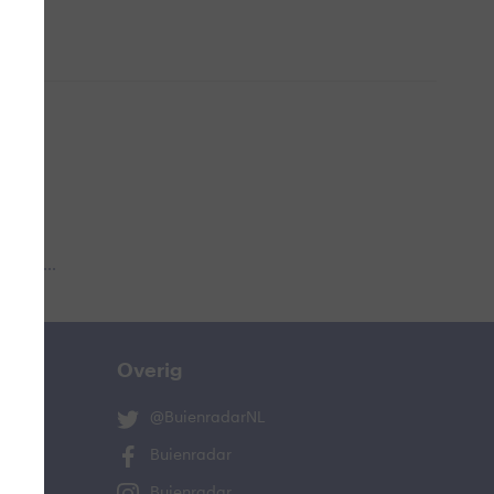
 aub...
Overig
@BuienradarNL
Buienradar
Buienradar