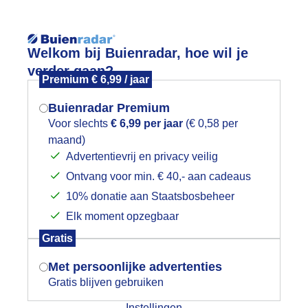
Reisinforma
Welkom bij Buienradar, hoe wil je
verder gaan?
Premium € 6,99 / jaar
Buienradar Premium
Voor slechts
€ 6,99 per jaar
(€ 0,58 per
wijd
Foto en video
Weerzine
maand)
Mogen we je locatie gebruiken voor
Advertentievrij en privacy veilig
het weer?
Zoeken in 
Ontvang voor min. € 40,- aan cadeaus
10% donatie aan Staatsbosbeheer
OEIEN IN DE MIST
Elk moment opzegbaar
Indien je hier nog geen akkoord op hebt
Gratis
gegeven, verschijnt er zo een pop-up uit
je browser waarin deze toestemming
Met persoonlijke advertenties
gevraagd wordt.
Gratis blijven gebruiken
Instellingen