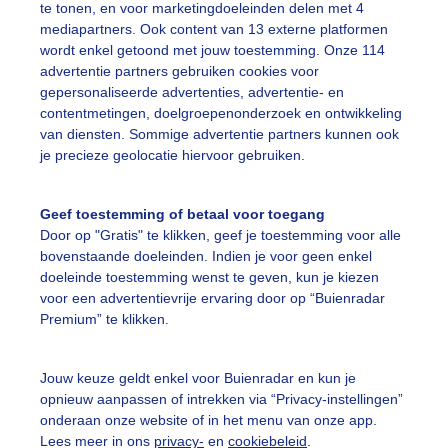
te tonen, en voor marketingdoeleinden delen met 4
mediapartners. Ook content van 13 externe platformen
anmorgen
Mistig
Herfst
wordt enkel getoond met jouw toestemming. Onze 114
advertentie partners gebruiken cookies voor
gepersonaliseerde advertenties, advertentie- en
ekijk slideshow
contentmetingen, doelgroepenonderzoek en ontwikkeling
van diensten. Sommige advertentie partners kunnen ook
je precieze geolocatie hiervoor gebruiken.
Geef toestemming of betaal voor toegang
Door op "Gratis" te klikken, geef je toestemming voor alle
Een moment geduld
bovenstaande doeleinden. Indien je voor geen enkel
doeleinde toestemming wenst te geven, kun je kiezen
voor een advertentievrije ervaring door op “Buienradar
Premium” te klikken.
uienradar
Mijn weer
Jouw keuze geldt enkel voor Buienradar en kun je
fsgegevens
De Bilt
opnieuw aanpassen of intrekken via “Privacy-instellingen”
stelde vragen
onderaan onze website of in het menu van onze app.
Lees meer in ons
privacy-
en
cookiebeleid
.
t