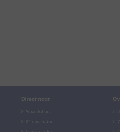
V
B
Direct naar
Over B
Weerstations
Bedrij
24 uurs radar
Veelge
Europa radar
Contac