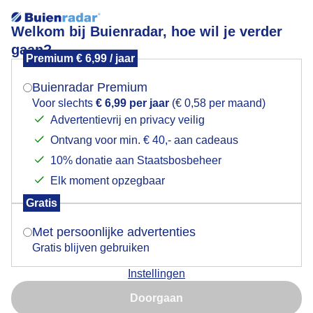
Welkom bij Buienradar, hoe wil je verder
gaan?
Premium € 6,99 / jaar
Mogen we je locatie gebruiken voor het
Herfstbankje
weer?
Buienradar Premium
Voor slechts
€ 6,99 per jaar
(€ 0,58 per maand)
Advertentievrij en privacy veilig
Ontvang voor min. € 40,- aan cadeaus
Indien je hier nog geen akkoord op hebt gegeven,
verschijnt er zo een pop-up uit je browser waarin
10% donatie aan Staatsbosbeheer
deze toestemming gevraagd wordt.
Elk moment opzegbaar
Gratis
Is goed, toon de popup
Met persoonlijke advertenties
Gratis blijven gebruiken
Mooie herfstkleuren door blaadjes op nat geregend
Instellingen
bankje
Nu niet, misschien later
Doorgaan
Door: Toon Boons
Gemaakt: 20-09-2025, 29x bekeken
Gebruik je Safari en wil je niet elke dag deze pop-up zien?