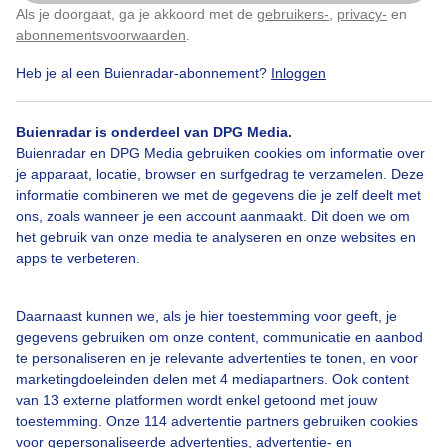
Als je doorgaat, ga je akkoord met de
gebruikers-
,
privacy-
en
Klik
hier
om dit aan te passen
abonnementsvoorwaarden
.
Heb je al een Buienradar-abonnement?
Inloggen
Herfstbankje
Herfstblaadjes
Herfst
Buienradar is onderdeel van DPG Media.
Buienradar en DPG Media gebruiken cookies om informatie over
je apparaat, locatie, browser en surfgedrag te verzamelen. Deze
Bekijk slideshow
informatie combineren we met de gegevens die je zelf deelt met
ons, zoals wanneer je een account aanmaakt. Dit doen we om
het gebruik van onze media te analyseren en onze websites en
apps te verbeteren.
Een moment geduld aub...
Daarnaast kunnen we, als je hier toestemming voor geeft, je
gegevens gebruiken om onze content, communicatie en aanbod
te personaliseren en je relevante advertenties te tonen, en voor
marketingdoeleinden delen met 4 mediapartners. Ook content
van 13 externe platformen wordt enkel getoond met jouw
toestemming. Onze 114 advertentie partners gebruiken cookies
voor gepersonaliseerde advertenties, advertentie- en