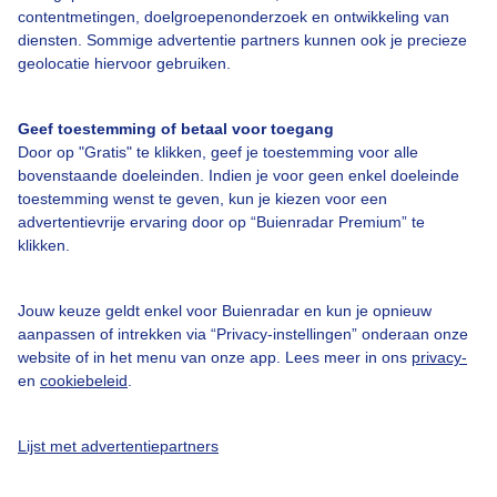
Over Buienradar
contentmetingen, doelgroepenonderzoek en ontwikkeling van
diensten. Sommige advertentie partners kunnen ook je precieze
geolocatie hiervoor gebruiken.
Bedrijfsgegevens
Veelgestelde vragen
Geef toestemming of betaal voor toegang
Door op "Gratis" te klikken, geef je toestemming voor alle
Contact
bovenstaande doeleinden. Indien je voor geen enkel doeleinde
Toegankelijkheid
toestemming wenst te geven, kun je kiezen voor een
advertentievrije ervaring door op “Buienradar Premium” te
Gebruikersvoorwaarden
klikken.
Adverteren
Buienradar Team
Jouw keuze geldt enkel voor Buienradar en kun je opnieuw
aanpassen of intrekken via “Privacy-instellingen” onderaan onze
Privacy beleid
website of in het menu van onze app. Lees meer in ons
privacy-
en
cookiebeleid
.
Cookie beleid
Privacy instellingen
Lijst met advertentiepartners
Gratis weerdata