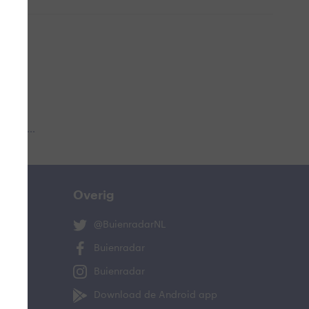
 aub...
Overig
@BuienradarNL
Buienradar
Buienradar
Download de Android app