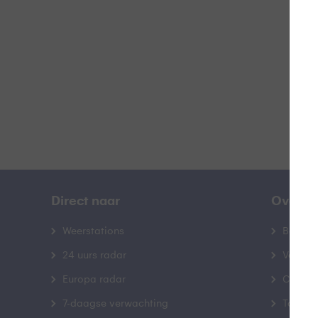
B
Direct naar
Over B
Weerstations
Bedrij
24 uurs radar
Veelge
Europa radar
Contac
7-daagse verwachting
Toegank