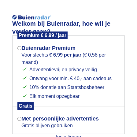
Reisinforma
Welkom bij Buienradar, hoe wil je
verder gaan?
Premium € 6,99 / jaar
Buienradar Premium
Voor slechts
€ 6,99 per jaar
(€ 0,58 per
wijd
Foto en video
Weerzine
maand)
Mogen we je locatie gebruiken voor
Advertentievrij en privacy veilig
het weer?
Zoeken in 
Ontvang voor min. € 40,- aan cadeaus
10% donatie aan Staatsbosbeheer
proep voor vrede!
Elk moment opzegbaar
Indien je hier nog geen akkoord op hebt
Gratis
gegeven, verschijnt er zo een pop-up uit
je browser waarin deze toestemming
Met persoonlijke advertenties
gevraagd wordt.
Gratis blijven gebruiken
Instellingen