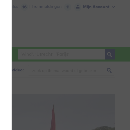
tie:
Files
| Treinmeldingen
Mijn Account
16
11
foto & video: