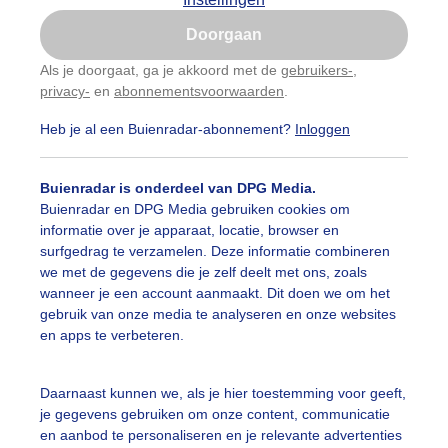
Is goed, toon de popup
Doorgaan
Nu niet, misschien later
Als je doorgaat, ga je akkoord met de
gebruikers-
,
privacy-
en
abonnementsvoorwaarden
.
Gebruik je Safari en wil je niet elke dag deze pop-up
zien?
Heb je al een Buienradar-abonnement?
Inloggen
Klik
hier
om dit aan te passen
Buienradar is onderdeel van DPG Media.
Buienradar en DPG Media gebruiken cookies om
informatie over je apparaat, locatie, browser en
surfgedrag te verzamelen. Deze informatie combineren
we met de gegevens die je zelf deelt met ons, zoals
wanneer je een account aanmaakt. Dit doen we om het
nstproject 15000 vlaggen op de Vlagheide in Schijndel. D
gebruik van onze media te analyseren en onze websites
k een oproep voor vrede.
en apps te verbeteren.
r: Familie van Hastenberg
Gemaakt: 17-09-2025, 193x bekeken
Daarnaast kunnen we, als je hier toestemming voor geeft,
je gegevens gebruiken om onze content, communicatie
olken
Wind
en aanbod te personaliseren en je relevante advertenties