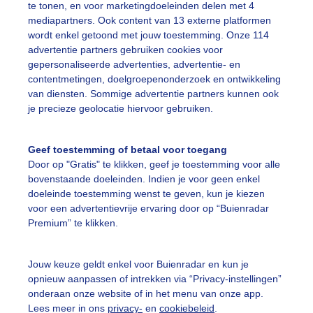
te tonen, en voor marketingdoeleinden delen met 4
mediapartners. Ook content van 13 externe platformen
wordt enkel getoond met jouw toestemming. Onze 114
ekijk slideshow
advertentie partners gebruiken cookies voor
gepersonaliseerde advertenties, advertentie- en
contentmetingen, doelgroepenonderzoek en ontwikkeling
van diensten. Sommige advertentie partners kunnen ook
je precieze geolocatie hiervoor gebruiken.
Een moment geduld
Geef toestemming of betaal voor toegang
Door op "Gratis" te klikken, geef je toestemming voor alle
bovenstaande doeleinden. Indien je voor geen enkel
doeleinde toestemming wenst te geven, kun je kiezen
uienradar
Mijn weer
voor een advertentievrije ervaring door op “Buienradar
Premium” te klikken.
fsgegevens
De Bilt
stelde vragen
Jouw keuze geldt enkel voor Buienradar en kun je
t
opnieuw aanpassen of intrekken via “Privacy-instellingen”
onderaan onze website of in het menu van onze app.
elijkheid
Lees meer in ons
privacy-
en
cookiebeleid
.