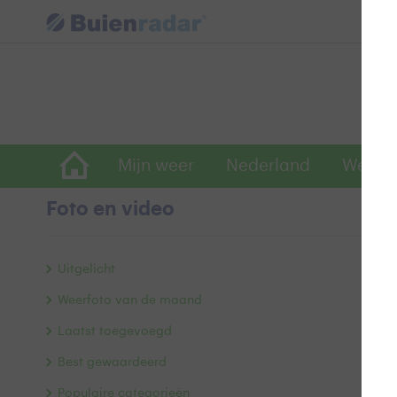
Mijn weer
Nederland
Wereld
Foto en video
O
Uitgelicht
Weerfoto van de maand
Laatst toegevoegd
Best gewaardeerd
Populaire categorieën