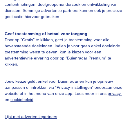
contentmetingen, doelgroepenonderzoek en ontwikkeling van
diensten. Sommige advertentie partners kunnen ook je precieze
Bedrijfsgegevens
geolocatie hiervoor gebruiken.
Veelgestelde vragen
Geef toestemming of betaal voor toegang
Contact
Door op "Gratis" te klikken, geef je toestemming voor alle
Toegankelijkheid
bovenstaande doeleinden. Indien je voor geen enkel doeleinde
toestemming wenst te geven, kun je kiezen voor een
Gebruikersvoorwaarden
advertentievrije ervaring door op “Buienradar Premium” te
klikken.
Adverteren
Buienradar Team
Jouw keuze geldt enkel voor Buienradar en kun je opnieuw
Privacy beleid
aanpassen of intrekken via “Privacy-instellingen” onderaan onze
website of in het menu van onze app. Lees meer in ons
privacy-
Cookie beleid
en
cookiebeleid
.
Privacy instellingen
Gratis weerdata
Lijst met advertentiepartners
@BuienradarNL