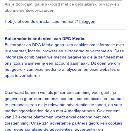
Als je doorgaat, ga je akkoord met de
gebruikers-
,
privacy-
en
Klik
hier
om dit aan te passen
abonnementsvoorwaarden
.
Heb je al een Buienradar-abonnement?
Inloggen
Morgenrood
Waterindesloot
Buienradar is onderdeel van DPG Media.
Buienradar en DPG Media gebruiken cookies om informatie over
Bekijk slideshow
je apparaat, locatie, browser en surfgedrag te verzamelen. Deze
informatie combineren we met de gegevens die je zelf deelt met
ons, zoals wanneer je een account aanmaakt. Dit doen we om
het gebruik van onze media te analyseren en onze websites en
apps te verbeteren.
Een moment geduld aub...
Daarnaast kunnen we, als je hier toestemming voor geeft, je
gegevens gebruiken om onze content, communicatie en aanbod
te personaliseren en je relevante advertenties te tonen, en voor
marketingdoeleinden delen met 4 mediapartners. Ook content
van 13 externe platformen wordt enkel getoond met jouw
toestemming. Onze 114 advertentie partners gebruiken cookies
voor gepersonaliseerde advertenties, advertentie- en
Over Buienradar