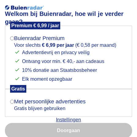
Welkom bij Buienradar, hoe wil je verder
gaan?
Premium € 6,99 / jaar
Mogen we je locatie gebruiken voor het
Morgenrood
weer?
Buienradar Premium
Voor slechts
€ 6,99 per jaar
(€ 0,58 per maand)
Advertentievrij en privacy veilig
Ontvang voor min. € 40,- aan cadeaus
Indien je hier nog geen akkoord op hebt gegeven,
verschijnt er zo een pop-up uit je browser waarin
10% donatie aan Staatsbosbeheer
deze toestemming gevraagd wordt.
Elk moment opzegbaar
Gratis
Is goed, toon de popup
Met persoonlijke advertenties
Gratis blijven gebruiken
Morgenrood
Instellingen
Nu niet, misschien later
Door: ria brasser
Gemaakt: 17-09-2025, 37x bekeken
Doorgaan
Gebruik je Safari en wil je niet elke dag deze pop-up zien?