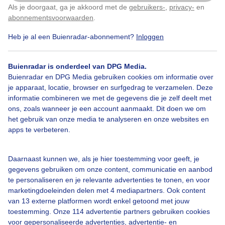
Als je doorgaat, ga je akkoord met de
gebruikers-
,
privacy-
en
Klik
hier
om dit aan te passen
abonnementsvoorwaarden
.
Heb je al een Buienradar-abonnement?
Inloggen
Windmolens
Krachtige
Stormachtige
Buienradar is onderdeel van DPG Media.
Zuidwestenwind
Buienradar en DPG Media gebruiken cookies om informatie over
je apparaat, locatie, browser en surfgedrag te verzamelen. Deze
informatie combineren we met de gegevens die je zelf deelt met
ons, zoals wanneer je een account aanmaakt. Dit doen we om
Bekijk slideshow
het gebruik van onze media te analyseren en onze websites en
apps te verbeteren.
Daarnaast kunnen we, als je hier toestemming voor geeft, je
gegevens gebruiken om onze content, communicatie en aanbod
te personaliseren en je relevante advertenties te tonen, en voor
Een moment geduld aub...
marketingdoeleinden delen met 4 mediapartners. Ook content
van 13 externe platformen wordt enkel getoond met jouw
toestemming. Onze 114 advertentie partners gebruiken cookies
voor gepersonaliseerde advertenties, advertentie- en