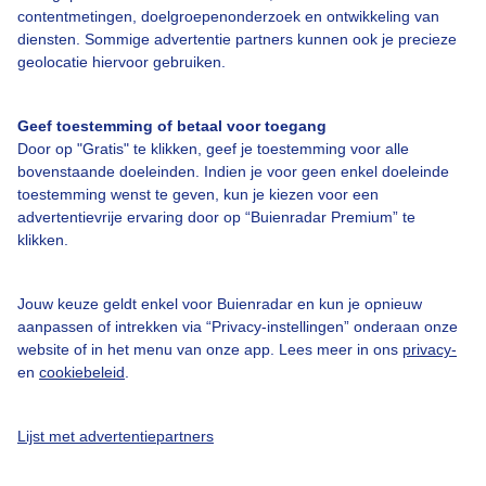
contentmetingen, doelgroepenonderzoek en ontwikkeling van
diensten. Sommige advertentie partners kunnen ook je precieze
geolocatie hiervoor gebruiken.
Over Buienradar
Geef toestemming of betaal voor toegang
Bedrijfsgegevens
Door op "Gratis" te klikken, geef je toestemming voor alle
Veelgestelde vragen
bovenstaande doeleinden. Indien je voor geen enkel doeleinde
toestemming wenst te geven, kun je kiezen voor een
Contact
advertentievrije ervaring door op “Buienradar Premium” te
klikken.
Toegankelijkheid
Gebruikersvoorwaarden
Jouw keuze geldt enkel voor Buienradar en kun je opnieuw
Adverteren
aanpassen of intrekken via “Privacy-instellingen” onderaan onze
website of in het menu van onze app. Lees meer in ons
privacy-
Buienradar Team
en
cookiebeleid
.
Privacy beleid
Cookie beleid
Lijst met advertentiepartners
Privacy instellingen