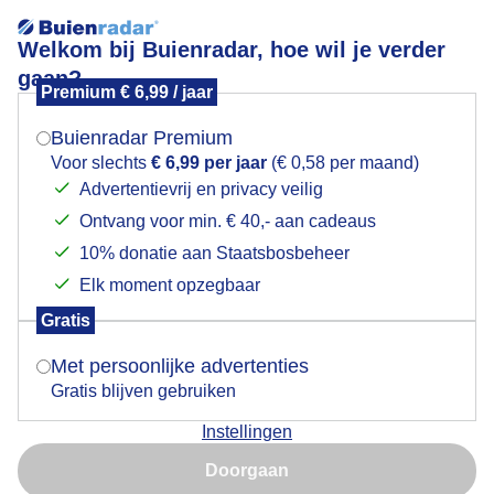
Welkom bij Buienradar, hoe wil je verder
gaan?
Premium € 6,99 / jaar
Mogen we je locatie gebruiken voor het
Windmolens.
weer?
Buienradar Premium
Voor slechts
€ 6,99 per jaar
(€ 0,58 per maand)
Advertentievrij en privacy veilig
Ontvang voor min. € 40,- aan cadeaus
Indien je hier nog geen akkoord op hebt gegeven,
verschijnt er zo een pop-up uit je browser waarin
10% donatie aan Staatsbosbeheer
deze toestemming gevraagd wordt.
Elk moment opzegbaar
Gratis
Is goed, toon de popup
Met persoonlijke advertenties
Gratis blijven gebruiken
Windmolens bij een krachtige tot stormachtige
Instellingen
zuidwestenwind.
Nu niet, misschien later
Doorgaan
Door: Adri Joosse
Gemaakt: 15-09-2025, 22x bekeken
Gebruik je Safari en wil je niet elke dag deze pop-up zien?