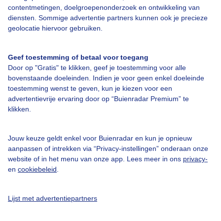
contentmetingen, doelgroepenonderzoek en ontwikkeling van
diensten. Sommige advertentie partners kunnen ook je precieze
geolocatie hiervoor gebruiken.
Over Buienradar
Geef toestemming of betaal voor toegang
Door op "Gratis" te klikken, geef je toestemming voor alle
Bedrijfsgegevens
bovenstaande doeleinden. Indien je voor geen enkel doeleinde
toestemming wenst te geven, kun je kiezen voor een
Veelgestelde vragen
advertentievrije ervaring door op “Buienradar Premium” te
Contact
klikken.
Toegankelijkheid
Jouw keuze geldt enkel voor Buienradar en kun je opnieuw
Gebruikersvoorwaarden
aanpassen of intrekken via “Privacy-instellingen” onderaan onze
website of in het menu van onze app. Lees meer in ons
privacy-
Adverteren
en
cookiebeleid
.
Buienradar Team
Privacy beleid
Lijst met advertentiepartners
Cookie beleid