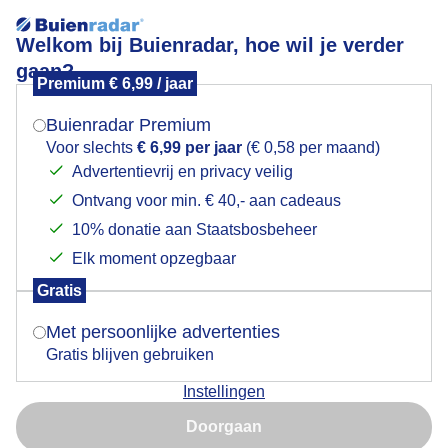
Welkom bij Buienradar, hoe wil je verder
gaan?
Premium € 6,99 / jaar
Mogen we je locatie gebruiken voor het
Gezelligheid in het park
weer?
Buienradar Premium
Voor slechts
€ 6,99 per jaar
(€ 0,58 per maand)
Advertentievrij en privacy veilig
Ontvang voor min. € 40,- aan cadeaus
Indien je hier nog geen akkoord op hebt gegeven,
verschijnt er zo een pop-up uit je browser waarin
10% donatie aan Staatsbosbeheer
deze toestemming gevraagd wordt.
Elk moment opzegbaar
Gratis
Is goed, toon de popup
Met persoonlijke advertenties
Gratis blijven gebruiken
Instellingen
Nu niet, misschien later
Doorgaan
Gebruik je Safari en wil je niet elke dag deze pop-up zien?