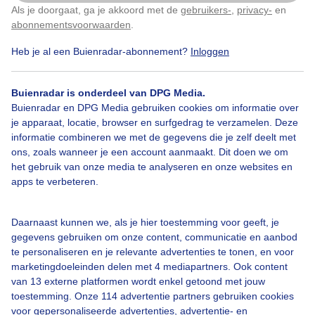
Vanmiddag Een super gezellige band in het park En
Als je doorgaat, ga je akkoord met de
gebruikers-
,
privacy-
en
Klik
hier
om dit aan te passen
wat een heerlijk weer. Gr.
abonnementsvoorwaarden
.
Heb je al een Buienradar-abonnement?
Inloggen
Door: Dilia van Zon
Gemaakt: 14-09-2025, 46x bekeken
Buienradar is onderdeel van DPG Media.
Buienradar en DPG Media gebruiken cookies om informatie over
Parkconcert
Bezoekers
Park
je apparaat, locatie, browser en surfgedrag te verzamelen. Deze
informatie combineren we met de gegevens die je zelf deelt met
ons, zoals wanneer je een account aanmaakt. Dit doen we om
het gebruik van onze media te analyseren en onze websites en
Bekijk slideshow
apps te verbeteren.
Daarnaast kunnen we, als je hier toestemming voor geeft, je
gegevens gebruiken om onze content, communicatie en aanbod
te personaliseren en je relevante advertenties te tonen, en voor
marketingdoeleinden delen met 4 mediapartners. Ook content
Een moment geduld aub...
van 13 externe platformen wordt enkel getoond met jouw
toestemming. Onze 114 advertentie partners gebruiken cookies
voor gepersonaliseerde advertenties, advertentie- en