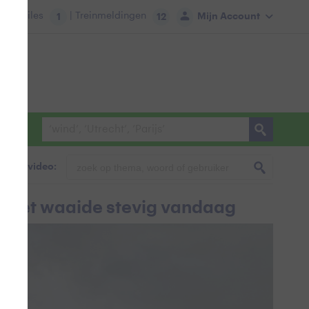
tie:
Files
| Treinmeldingen
Mijn Account
1
12
foto & video:
, het waaide stevig vandaag