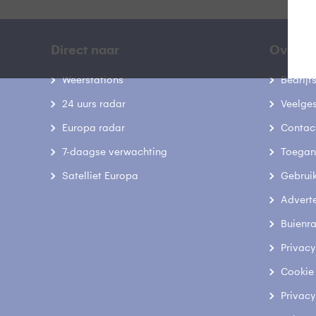
Direct naar
Over B
Weerstations
Bedrij
24 uurs radar
Veelge
Europa radar
Contac
7-daagse verwachting
Toegank
Satelliet Europa
Gebrui
Advert
Buienr
Privacy
Cookie
Privacy