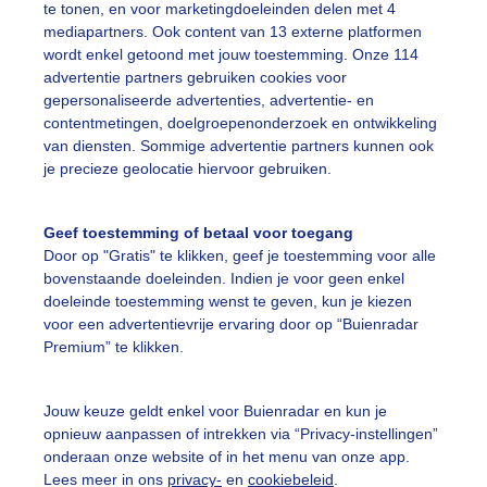
te tonen, en voor marketingdoeleinden delen met 4
mediapartners. Ook content van 13 externe platformen
wordt enkel getoond met jouw toestemming. Onze 114
advertentie partners gebruiken cookies voor
gepersonaliseerde advertenties, advertentie- en
30 uur in de polder bij een onheilspellende lucht. Zojuist 
contentmetingen, doelgroepenonderzoek en ontwikkeling
ndaag
van diensten. Sommige advertentie partners kunnen ook
je precieze geolocatie hiervoor gebruiken.
r: Geeske Harkema
Gemaakt: 12-09-2025, 82x bekeken
nergiefoto
Windturbine
Onheilspellende_lucht
Geef toestemming of betaal voor toegang
Door op "Gratis" te klikken, geef je toestemming voor alle
bovenstaande doeleinden. Indien je voor geen enkel
doeleinde toestemming wenst te geven, kun je kiezen
ekijk slideshow
voor een advertentievrije ervaring door op “Buienradar
Premium” te klikken.
Jouw keuze geldt enkel voor Buienradar en kun je
opnieuw aanpassen of intrekken via “Privacy-instellingen”
onderaan onze website of in het menu van onze app.
Een moment geduld
Lees meer in ons
privacy-
en
cookiebeleid
.