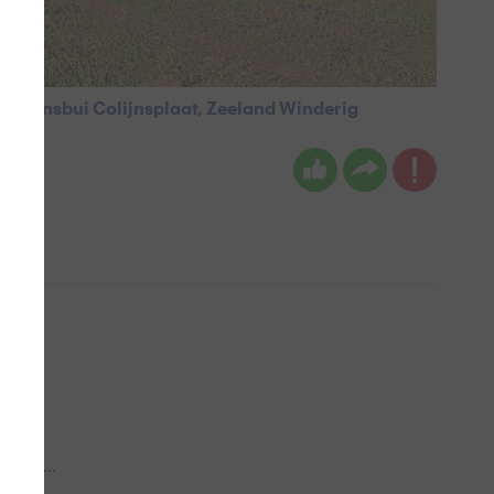
een plensbui Colijnsplaat, Zeeland Winderig
 aub...