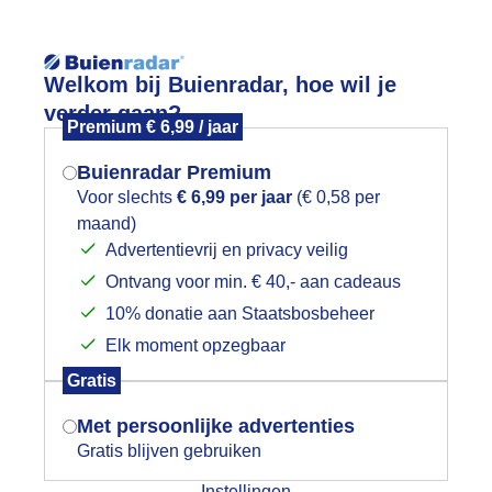
Reisinforma
Welkom bij Buienradar, hoe wil je
verder gaan?
Premium € 6,99 / jaar
Buienradar Premium
Voor slechts
€ 6,99 per jaar
(€ 0,58 per
wijd
Foto en video
Weerzine
maand)
Mogen we je locatie gebruiken voor
Advertentievrij en privacy veilig
het weer?
Zoeken in 
Ontvang voor min. € 40,- aan cadeaus
10% donatie aan Staatsbosbeheer
nergiefoto; genoeg energie opgewekt
Elk moment opzegbaar
Indien je hier nog geen akkoord op hebt
Gratis
gegeven, verschijnt er zo een pop-up uit
je browser waarin deze toestemming
Met persoonlijke advertenties
gevraagd wordt.
Gratis blijven gebruiken
Instellingen