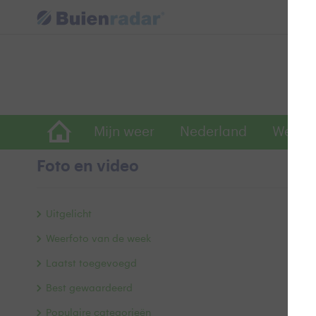
Mijn weer
Nederland
Wereld
Foto en video
E
Uitgelicht
Weerfoto van de week
Laatst toegevoegd
Best gewaardeerd
Populaire categorieën