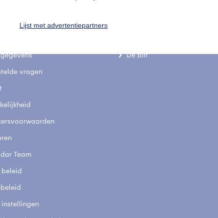
Lijst met advertentiepartners
uienradar
Mijn weer
fsgegevens
De Bilt
stelde vragen
t
elijkheid
kersvoorwaarden
eren
adar Team
 beleid
 beleid
 instellingen