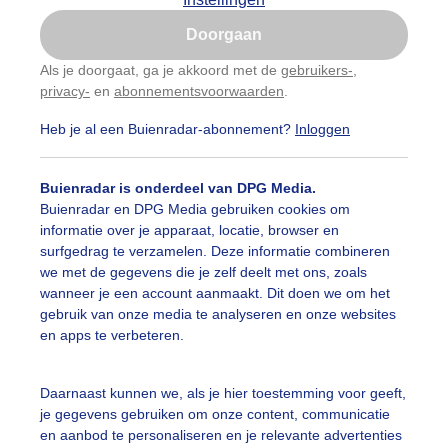
Is goed, toon de popup
Doorgaan
Nu niet, misschien later
Als je doorgaat, ga je akkoord met de
gebruikers-
,
privacy-
en
abonnementsvoorwaarden
.
Gebruik je Safari en wil je niet elke dag deze pop-up
zien?
Heb je al een Buienradar-abonnement?
Inloggen
Klik
hier
om dit aan te passen
Buienradar is onderdeel van DPG Media.
Buienradar en DPG Media gebruiken cookies om
informatie over je apparaat, locatie, browser en
surfgedrag te verzamelen. Deze informatie combineren
we met de gegevens die je zelf deelt met ons, zoals
wanneer je een account aanmaakt. Dit doen we om het
gebruik van onze media te analyseren en onze websites
en apps te verbeteren.
Daarnaast kunnen we, als je hier toestemming voor geeft,
je gegevens gebruiken om onze content, communicatie
en aanbod te personaliseren en je relevante advertenties