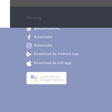
Overig
@BuienradarNL
Buienradar
Buienradar
Download de Android app
Download de iOS app