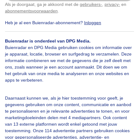
Als je doorgaat, ga je akkoord met de
gebruikers-
,
privacy-
en
Klik
hier
om dit aan te passen
Door: Albert Thibaudier
Gemaakt: 12-09-2025, 59x bekeken
abonnementsvoorwaarden
.
Heb je al een Buienradar-abonnement?
Inloggen
Regenboog
Herfst
Dieren
Buienradar is onderdeel van DPG Media.
Buienradar en DPG Media gebruiken cookies om informatie over
je apparaat, locatie, browser en surfgedrag te verzamelen. Deze
informatie combineren we met de gegevens die je zelf deelt met
Bekijk slideshow
ons, zoals wanneer je een account aanmaakt. Dit doen we om
het gebruik van onze media te analyseren en onze websites en
apps te verbeteren.
Daarnaast kunnen we, als je hier toestemming voor geeft, je
Een moment geduld aub...
gegevens gebruiken om onze content, communicatie en aanbod
te personaliseren en je relevante advertenties te tonen, en voor
marketingdoeleinden delen met 4 mediapartners. Ook content
van 13 externe platformen wordt enkel getoond met jouw
toestemming. Onze 114 advertentie partners gebruiken cookies
voor gepersonaliseerde advertenties, advertentie- en