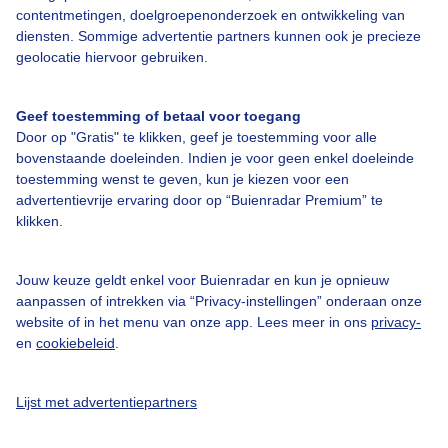
contentmetingen, doelgroepenonderzoek en ontwikkeling van
diensten. Sommige advertentie partners kunnen ook je precieze
Over Buienradar
geolocatie hiervoor gebruiken.
Bedrijfsgegevens
Geef toestemming of betaal voor toegang
Veelgestelde vragen
Door op "Gratis" te klikken, geef je toestemming voor alle
bovenstaande doeleinden. Indien je voor geen enkel doeleinde
Contact
toestemming wenst te geven, kun je kiezen voor een
advertentievrije ervaring door op “Buienradar Premium” te
Toegankelijkheid
klikken.
Gebruikersvoorwaarden
Adverteren
Jouw keuze geldt enkel voor Buienradar en kun je opnieuw
aanpassen of intrekken via “Privacy-instellingen” onderaan onze
Buienradar Team
website of in het menu van onze app. Lees meer in ons
privacy-
Privacy beleid
en
cookiebeleid
.
Cookie beleid
Lijst met advertentiepartners
Privacy instellingen
Gratis weerdata