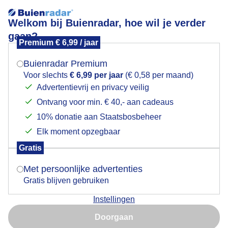
Welkom bij Buienradar, hoe wil je verder
gaan?
Premium € 6,99 / jaar
Mogen we je locatie gebruiken voor het
Lees meer.
weer?
Buienradar Premium
Een koe en een regenboog
Voor slechts
€ 6,99 per jaar
(€ 0,58 per maand)
Advertentievrij en privacy veilig
Ontvang voor min. € 40,- aan cadeaus
Indien je hier nog geen akkoord op hebt gegeven,
verschijnt er zo een pop-up uit je browser waarin
10% donatie aan Staatsbosbeheer
deze toestemming gevraagd wordt.
Elk moment opzegbaar
Gratis
Is goed, toon de popup
Met persoonlijke advertenties
Gratis blijven gebruiken
Instellingen
Nu niet, misschien later
Een koe en een regenboog vanmiddag
Doorgaan
Gebruik je Safari en wil je niet elke dag deze pop-up zien?