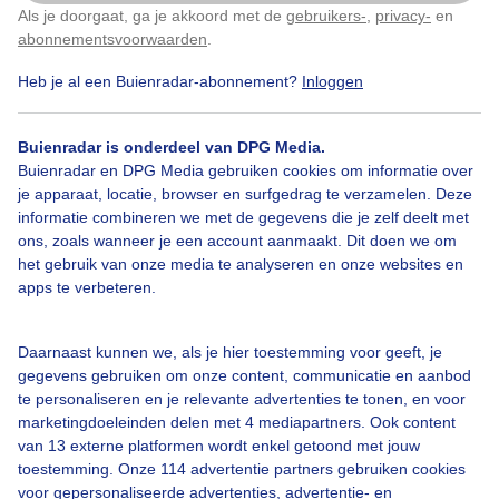
Als je doorgaat, ga je akkoord met de
gebruikers-
,
privacy-
en
Klik
hier
om dit aan te passen
Door: Harold Spierenburg
Gemaakt: 12-09-2025, 39x bekeken
abonnementsvoorwaarden
.
Heb je al een Buienradar-abonnement?
Inloggen
Zomer
Zon
Buienradar is onderdeel van DPG Media.
Buienradar en DPG Media gebruiken cookies om informatie over
je apparaat, locatie, browser en surfgedrag te verzamelen. Deze
informatie combineren we met de gegevens die je zelf deelt met
Bekijk slideshow
ons, zoals wanneer je een account aanmaakt. Dit doen we om
het gebruik van onze media te analyseren en onze websites en
apps te verbeteren.
Daarnaast kunnen we, als je hier toestemming voor geeft, je
Een moment geduld aub...
gegevens gebruiken om onze content, communicatie en aanbod
te personaliseren en je relevante advertenties te tonen, en voor
marketingdoeleinden delen met 4 mediapartners. Ook content
van 13 externe platformen wordt enkel getoond met jouw
toestemming. Onze 114 advertentie partners gebruiken cookies
voor gepersonaliseerde advertenties, advertentie- en