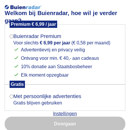
Welkom bij Buienradar, hoe wil je verder
gaan?
Premium € 6,99 / jaar
Mogen we je locatie gebruiken voor het
Lees meer.
weer?
Buienradar Premium
Wolken
Voor slechts
€ 6,99 per jaar
(€ 0,58 per maand)
Advertentievrij en privacy veilig
Ontvang voor min. € 40,- aan cadeaus
Indien je hier nog geen akkoord op hebt gegeven,
verschijnt er zo een pop-up uit je browser waarin
10% donatie aan Staatsbosbeheer
deze toestemming gevraagd wordt.
Elk moment opzegbaar
Gratis
Is goed, toon de popup
Met persoonlijke advertenties
Gratis blijven gebruiken
Instellingen
Nu niet, misschien later
Zon en wolken
Doorgaan
Gebruik je Safari en wil je niet elke dag deze pop-up zien?