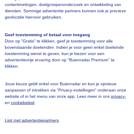
contentmetingen, doelgroepenonderzoek en ontwikkeling van
diensten. Sommige advertentie partners kunnen ook je precieze
Over Buienradar
geolocatie hiervoor gebruiken.
Bedrijfsgegevens
Geef toestemming of betaal voor toegang
Veelgestelde vragen
Door op "Gratis" te klikken, geef je toestemming voor alle
bovenstaande doeleinden. Indien je voor geen enkel doeleinde
Contact
toestemming wenst te geven, kun je kiezen voor een
advertentievrije ervaring door op “Buienradar Premium” te
Toegankelijkheid
klikken.
Gebruikersvoorwaarden
Adverteren
Jouw keuze geldt enkel voor Buienradar en kun je opnieuw
aanpassen of intrekken via “Privacy-instellingen” onderaan onze
Buienradar Team
website of in het menu van onze app. Lees meer in ons
privacy-
Privacy beleid
en
cookiebeleid
.
Cookie beleid
Lijst met advertentiepartners
Privacy instellingen
Gratis weerdata