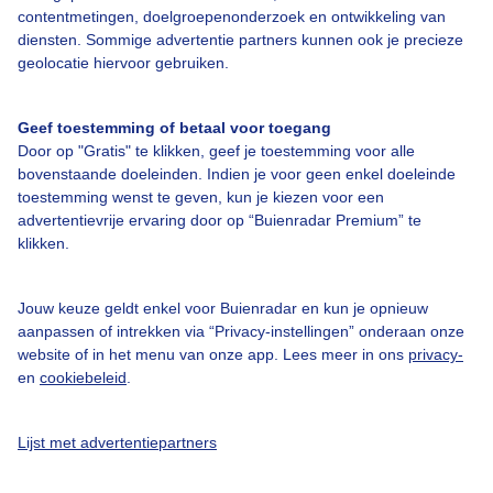
contentmetingen, doelgroepenonderzoek en ontwikkeling van
diensten. Sommige advertentie partners kunnen ook je precieze
Bedrijfsgegevens
geolocatie hiervoor gebruiken.
Veelgestelde vragen
Geef toestemming of betaal voor toegang
Contact
Door op "Gratis" te klikken, geef je toestemming voor alle
Toegankelijkheid
bovenstaande doeleinden. Indien je voor geen enkel doeleinde
toestemming wenst te geven, kun je kiezen voor een
Gebruikersvoorwaarden
advertentievrije ervaring door op “Buienradar Premium” te
klikken.
Adverteren
Buienradar Team
Jouw keuze geldt enkel voor Buienradar en kun je opnieuw
Privacy beleid
aanpassen of intrekken via “Privacy-instellingen” onderaan onze
website of in het menu van onze app. Lees meer in ons
privacy-
Cookie beleid
en
cookiebeleid
.
Privacy instellingen
Gratis weerdata
Lijst met advertentiepartners
@BuienradarNL