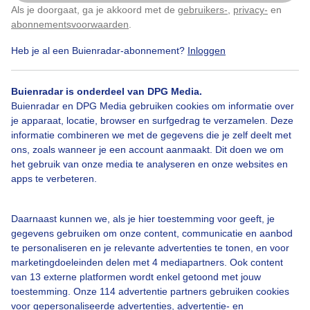
Als je doorgaat, ga je akkoord met de
gebruikers-
,
privacy-
en
Klik
hier
om dit aan te passen
abonnementsvoorwaarden
.
Heb je al een Buienradar-abonnement?
Inloggen
Donkerdreigenderegenlucht
Buienradar is onderdeel van DPG Media.
Buienradar en DPG Media gebruiken cookies om informatie over
Bekijk slideshow
je apparaat, locatie, browser en surfgedrag te verzamelen. Deze
informatie combineren we met de gegevens die je zelf deelt met
ons, zoals wanneer je een account aanmaakt. Dit doen we om
het gebruik van onze media te analyseren en onze websites en
apps te verbeteren.
Een moment geduld aub...
Daarnaast kunnen we, als je hier toestemming voor geeft, je
gegevens gebruiken om onze content, communicatie en aanbod
te personaliseren en je relevante advertenties te tonen, en voor
marketingdoeleinden delen met 4 mediapartners. Ook content
van 13 externe platformen wordt enkel getoond met jouw
toestemming. Onze 114 advertentie partners gebruiken cookies
voor gepersonaliseerde advertenties, advertentie- en
Over Buienradar