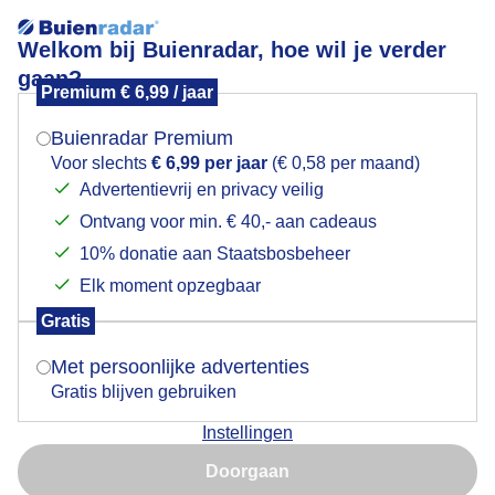
Welkom bij Buienradar, hoe wil je verder
gaan?
Premium € 6,99 / jaar
Mogen we je locatie gebruiken voor het
Donker dreigende regenlucht
weer?
Buienradar Premium
Voor slechts
€ 6,99 per jaar
(€ 0,58 per maand)
Advertentievrij en privacy veilig
Ontvang voor min. € 40,- aan cadeaus
Indien je hier nog geen akkoord op hebt gegeven,
verschijnt er zo een pop-up uit je browser waarin
10% donatie aan Staatsbosbeheer
deze toestemming gevraagd wordt.
Elk moment opzegbaar
Gratis
Is goed, toon de popup
Met persoonlijke advertenties
Gratis blijven gebruiken
Donker dreigende regenlucht
Instellingen
Nu niet, misschien later
Door: ria brasser
Gemaakt: 11-09-2025, 24x bekeken
Doorgaan
Gebruik je Safari en wil je niet elke dag deze pop-up zien?