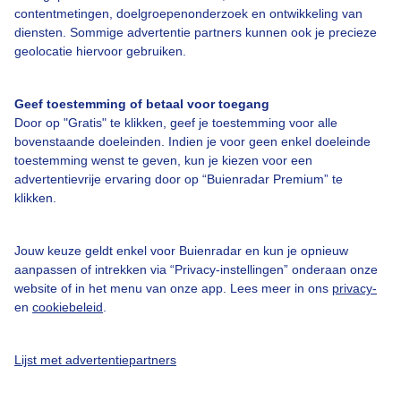
contentmetingen, doelgroepenonderzoek en ontwikkeling van
diensten. Sommige advertentie partners kunnen ook je precieze
geolocatie hiervoor gebruiken.
Over Buienradar
Geef toestemming of betaal voor toegang
Door op "Gratis" te klikken, geef je toestemming voor alle
Bedrijfsgegevens
bovenstaande doeleinden. Indien je voor geen enkel doeleinde
Veelgestelde vragen
toestemming wenst te geven, kun je kiezen voor een
advertentievrije ervaring door op “Buienradar Premium” te
Contact
klikken.
Toegankelijkheid
Gebruikersvoorwaarden
Jouw keuze geldt enkel voor Buienradar en kun je opnieuw
aanpassen of intrekken via “Privacy-instellingen” onderaan onze
Adverteren
website of in het menu van onze app. Lees meer in ons
privacy-
en
cookiebeleid
.
Buienradar Team
Privacy beleid
Lijst met advertentiepartners
Cookie beleid
Privacy instellingen