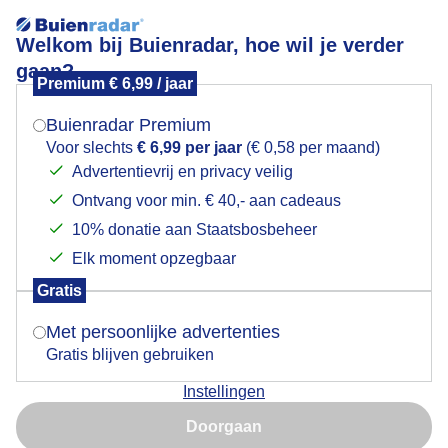
Welkom bij Buienradar, hoe wil je verder
gaan?
Premium € 6,99 / jaar
Mogen we je locatie gebruiken voor het
Lees meer.
weer?
Buienradar Premium
Maanfoto
Voor slechts
€ 6,99 per jaar
(€ 0,58 per maand)
Advertentievrij en privacy veilig
Ontvang voor min. € 40,- aan cadeaus
Indien je hier nog geen akkoord op hebt gegeven,
verschijnt er zo een pop-up uit je browser waarin
10% donatie aan Staatsbosbeheer
deze toestemming gevraagd wordt.
Elk moment opzegbaar
Gratis
Is goed, toon de popup
Met persoonlijke advertenties
Gratis blijven gebruiken
Instellingen
Nu niet, misschien later
Doorgaan
Gebruik je Safari en wil je niet elke dag deze pop-up zien?