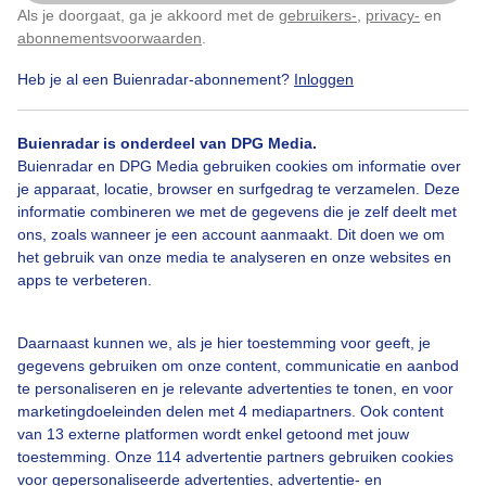
Maanfoto
Als je doorgaat, ga je akkoord met de
gebruikers-
,
privacy-
en
Klik
hier
om dit aan te passen
abonnementsvoorwaarden
.
Door: Cynthia Van Leusden
Gemaakt: 09-09-2025, 68x bekeken
Heb je al een Buienradar-abonnement?
Inloggen
Buienradar is onderdeel van DPG Media.
Buienradar en DPG Media gebruiken cookies om informatie over
Maanfoto
je apparaat, locatie, browser en surfgedrag te verzamelen. Deze
informatie combineren we met de gegevens die je zelf deelt met
ons, zoals wanneer je een account aanmaakt. Dit doen we om
het gebruik van onze media te analyseren en onze websites en
Bekijk slideshow
apps te verbeteren.
Daarnaast kunnen we, als je hier toestemming voor geeft, je
gegevens gebruiken om onze content, communicatie en aanbod
te personaliseren en je relevante advertenties te tonen, en voor
marketingdoeleinden delen met 4 mediapartners. Ook content
Een moment geduld aub...
van 13 externe platformen wordt enkel getoond met jouw
toestemming. Onze 114 advertentie partners gebruiken cookies
voor gepersonaliseerde advertenties, advertentie- en