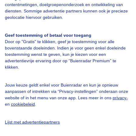
contentmetingen, doelgroepenonderzoek en ontwikkeling van
diensten. Sommige advertentie partners kunnen ook je precieze
geolocatie hiervoor gebruiken.
Over Buienradar
Geef toestemming of betaal voor toegang
Door op "Gratis" te klikken, geef je toestemming voor alle
Bedrijfsgegevens
bovenstaande doeleinden. Indien je voor geen enkel doeleinde
toestemming wenst te geven, kun je kiezen voor een
Veelgestelde vragen
advertentievrije ervaring door op “Buienradar Premium” te
Contact
klikken.
Toegankelijkheid
Jouw keuze geldt enkel voor Buienradar en kun je opnieuw
Gebruikersvoorwaarden
aanpassen of intrekken via “Privacy-instellingen” onderaan onze
website of in het menu van onze app. Lees meer in ons
privacy-
Adverteren
en
cookiebeleid
.
Buienradar Team
Privacy beleid
Lijst met advertentiepartners
Cookie beleid