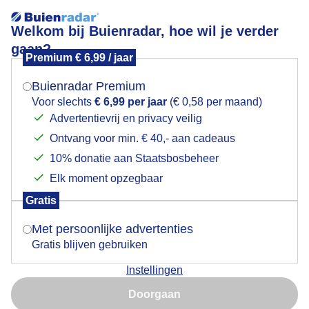
Welkom bij Buienradar, hoe wil je verder
gaan?
Premium € 6,99 / jaar
Mogen we je locatie gebruiken voor het
Nazomeren in Zeeland
weer?
Buienradar Premium
Voor slechts
€ 6,99 per jaar
(€ 0,58 per maand)
Advertentievrij en privacy veilig
Ontvang voor min. € 40,- aan cadeaus
Indien je hier nog geen akkoord op hebt gegeven,
verschijnt er zo een pop-up uit je browser waarin
10% donatie aan Staatsbosbeheer
deze toestemming gevraagd wordt.
Elk moment opzegbaar
Gratis
Is goed, toon de popup
Met persoonlijke advertenties
Gratis blijven gebruiken
Instellingen
Nu niet, misschien later
Doorgaan
Gebruik je Safari en wil je niet elke dag deze pop-up zien?