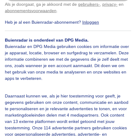
Geersdijk, Zeeland Rond het middaguur zon en
Als je doorgaat, ga je akkoord met de
gebruikers-
,
privacy-
en
Klik
hier
om dit aan te passen
wolken, het is windstil.
abonnementsvoorwaarden
.
Heb je al een Buienradar-abonnement?
Inloggen
Door: Geeske Harkema
Gemaakt: 09-09-2025, 95x bekeken
Buienradar is onderdeel van DPG Media.
Buienradar en DPG Media gebruiken cookies om informatie over
Nazomeren_in_zeeland
je apparaat, locatie, browser en surfgedrag te verzamelen. Deze
informatie combineren we met de gegevens die je zelf deelt met
ons, zoals wanneer je een account aanmaakt. Dit doen we om
het gebruik van onze media te analyseren en onze websites en
Bekijk slideshow
apps te verbeteren.
Daarnaast kunnen we, als je hier toestemming voor geeft, je
gegevens gebruiken om onze content, communicatie en aanbod
te personaliseren en je relevante advertenties te tonen, en voor
marketingdoeleinden delen met 4 mediapartners. Ook content
Een moment geduld aub...
van 13 externe platformen wordt enkel getoond met jouw
toestemming. Onze 114 advertentie partners gebruiken cookies
voor gepersonaliseerde advertenties, advertentie- en