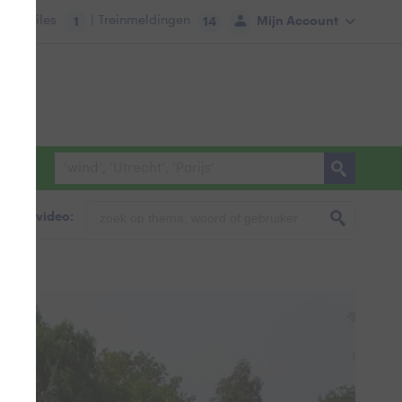
tie:
Files
| Treinmeldingen
Mijn Account
1
14
foto & video: