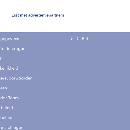
Lijst met advertentiepartners
uienradar
Mijn weer
fsgegevens
De Bilt
stelde vragen
t
elijkheid
kersvoorwaarden
eren
adar Team
 beleid
 beleid
 instellingen