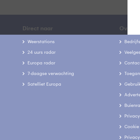
Direct naar
Over B
Weerstations
Bedrij
24 uurs radar
Veelge
Europa radar
Contac
7-daagse verwachting
Toegank
Satelliet Europa
Gebrui
Advert
Buienr
Privacy
Cookie
Privacy