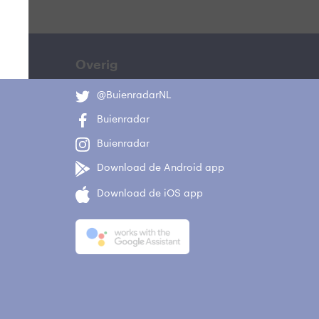
Overig
@BuienradarNL
Buienradar
Buienradar
Download de Android app
Download de iOS app