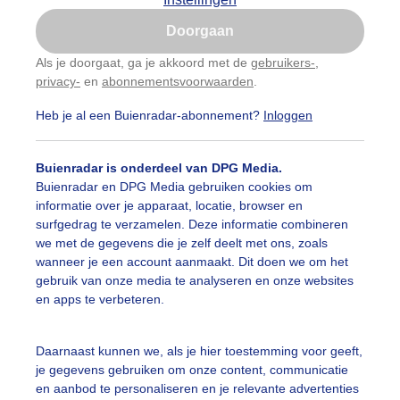
Is goed, toon de popup
Doorgaan
Nu niet, misschien later
Als je doorgaat, ga je akkoord met de
gebruikers-
,
privacy-
en
abonnementsvoorwaarden
.
Gebruik je Safari en wil je niet elke dag deze pop-up
zien?
Heb je al een Buienradar-abonnement?
Inloggen
Klik
hier
om dit aan te passen
Buienradar is onderdeel van DPG Media.
Buienradar en DPG Media gebruiken cookies om
informatie over je apparaat, locatie, browser en
surfgedrag te verzamelen. Deze informatie combineren
we met de gegevens die je zelf deelt met ons, zoals
wanneer je een account aanmaakt. Dit doen we om het
gebruik van onze media te analyseren en onze websites
en apps te verbeteren.
Daarnaast kunnen we, als je hier toestemming voor geeft,
je gegevens gebruiken om onze content, communicatie
en aanbod te personaliseren en je relevante advertenties