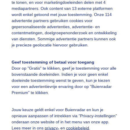
te tonen, en voor marketingdoeleinden delen met 4
mediapartners. Ook content van 13 externe platformen
wordt enkel getoond met jouw toestemming. Onze 114
advertentie partners gebruiken cookies voor
gepersonaliseerde advertenties, advertentie- en
middag Deze zwemtocht trekt een parallel met de legendar
contentmetingen, doelgroepenonderzoek en ontwikkeling
nmerken "9 dorpen" en de "stempelposten" terug te vinden
van diensten. Sommige advertentie partners kunnen ook
 de krimpenerwaard deden hieraan mee Gr
je precieze geolocatie hiervoor gebruiken.
r: Dilia van Zon
Gemaakt: 06-09-2025, 27x bekeken
Geef toestemming of betaal voor toegang
wemmers
Stempelpost
Door op "Gratis" te klikken, geef je toestemming voor alle
bovenstaande doeleinden. Indien je voor geen enkel
doeleinde toestemming wenst te geven, kun je kiezen
voor een advertentievrije ervaring door op “Buienradar
ekijk slideshow
Premium” te klikken.
Jouw keuze geldt enkel voor Buienradar en kun je
opnieuw aanpassen of intrekken via “Privacy-instellingen”
onderaan onze website of in het menu van onze app.
Lees meer in ons
privacy-
en
cookiebeleid
.
Een moment geduld