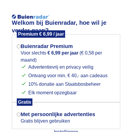
Reisinforma
Welkom bij Buienradar, hoe wil je
verder gaan?
Premium € 6,99 / jaar
Buienradar Premium
Voor slechts
€ 6,99 per jaar
(€ 0,58 per
wijd
Foto en video
Weerzine
maand)
Mogen we je locatie gebruiken voor
Advertentievrij en privacy veilig
het weer?
Zoeken in 
Ontvang voor min. € 40,- aan cadeaus
10% donatie aan Staatsbosbeheer
wemmer op weg voor een stempel
Elk moment opzegbaar
Indien je hier nog geen akkoord op hebt
Gratis
gegeven, verschijnt er zo een pop-up uit
je browser waarin deze toestemming
Met persoonlijke advertenties
gevraagd wordt.
Gratis blijven gebruiken
Instellingen