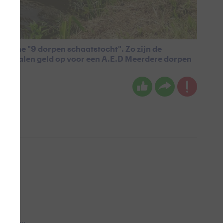
ische "9 dorpen schaatstocht". Zo zijn de
. Ze halen geld op voor een A.E.D Meerdere dorpen
 aub...