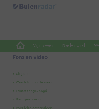
Mijn weer
Nederland
Wereld
Foto en video
Z
Uitgelicht
Weerfoto van de week
Laatst toegevoegd
Best gewaardeerd
Populaire categorieën