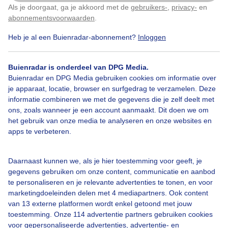
Als je doorgaat, ga je akkoord met de
gebruikers-
,
privacy-
en
Klik
hier
om dit aan te passen
abonnementsvoorwaarden
.
Heb je al een Buienradar-abonnement?
Inloggen
Heerlijkzonnigenajaarsdag
Genietenopeenbankje
Buienradar is onderdeel van DPG Media.
Buienradar en DPG Media gebruiken cookies om informatie over
Bekijk slideshow
je apparaat, locatie, browser en surfgedrag te verzamelen. Deze
informatie combineren we met de gegevens die je zelf deelt met
ons, zoals wanneer je een account aanmaakt. Dit doen we om
het gebruik van onze media te analyseren en onze websites en
apps te verbeteren.
Een moment geduld aub...
Daarnaast kunnen we, als je hier toestemming voor geeft, je
gegevens gebruiken om onze content, communicatie en aanbod
te personaliseren en je relevante advertenties te tonen, en voor
marketingdoeleinden delen met 4 mediapartners. Ook content
van 13 externe platformen wordt enkel getoond met jouw
toestemming. Onze 114 advertentie partners gebruiken cookies
voor gepersonaliseerde advertenties, advertentie- en
Over Buienradar