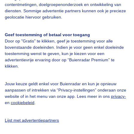
contentmetingen, doelgroepenonderzoek en ontwikkeling van
diensten. Sommige advertentie partners kunnen ook je precieze
Bedrijfsgegevens
geolocatie hiervoor gebruiken.
Veelgestelde vragen
Geef toestemming of betaal voor toegang
Contact
Door op "Gratis" te klikken, geef je toestemming voor alle
Toegankelijkheid
bovenstaande doeleinden. Indien je voor geen enkel doeleinde
toestemming wenst te geven, kun je kiezen voor een
Gebruikersvoorwaarden
advertentievrije ervaring door op “Buienradar Premium” te
klikken.
Adverteren
Buienradar Team
Jouw keuze geldt enkel voor Buienradar en kun je opnieuw
Privacy beleid
aanpassen of intrekken via “Privacy-instellingen” onderaan onze
website of in het menu van onze app. Lees meer in ons
privacy-
Cookie beleid
en
cookiebeleid
.
Privacy instellingen
Gratis weerdata
Lijst met advertentiepartners
@BuienradarNL