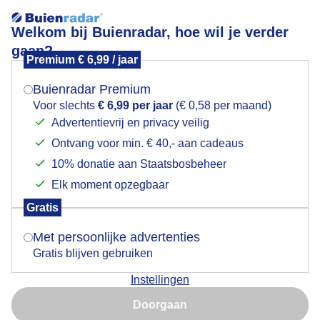
Welkom bij Buienradar, hoe wil je verder
gaan?
Premium € 6,99 / jaar
Mogen we je locatie gebruiken voor het
Heerlijke zonnig najaarsdag
weer?
Buienradar Premium
Voor slechts
€ 6,99 per jaar
(€ 0,58 per maand)
Advertentievrij en privacy veilig
Ontvang voor min. € 40,- aan cadeaus
Indien je hier nog geen akkoord op hebt gegeven,
verschijnt er zo een pop-up uit je browser waarin
10% donatie aan Staatsbosbeheer
deze toestemming gevraagd wordt.
Elk moment opzegbaar
Gratis
Is goed, toon de popup
Met persoonlijke advertenties
Gratis blijven gebruiken
Genieten op een bankje
Instellingen
Nu niet, misschien later
Door: ria brasser
Gemaakt: 06-09-2025, 37x bekeken
Doorgaan
Gebruik je Safari en wil je niet elke dag deze pop-up zien?