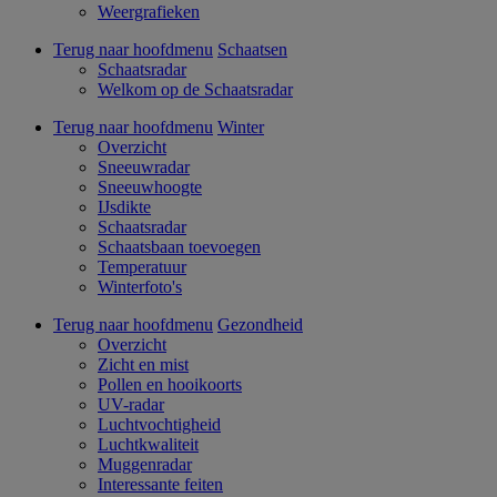
Weergrafieken
Terug naar hoofdmenu
Schaatsen
Schaatsradar
Welkom op de Schaatsradar
Terug naar hoofdmenu
Winter
Overzicht
Sneeuwradar
Sneeuwhoogte
IJsdikte
Schaatsradar
Schaatsbaan toevoegen
Temperatuur
Winterfoto's
Terug naar hoofdmenu
Gezondheid
Overzicht
Zicht en mist
Pollen en hooikoorts
UV-radar
Luchtvochtigheid
Luchtkwaliteit
Muggenradar
Interessante feiten