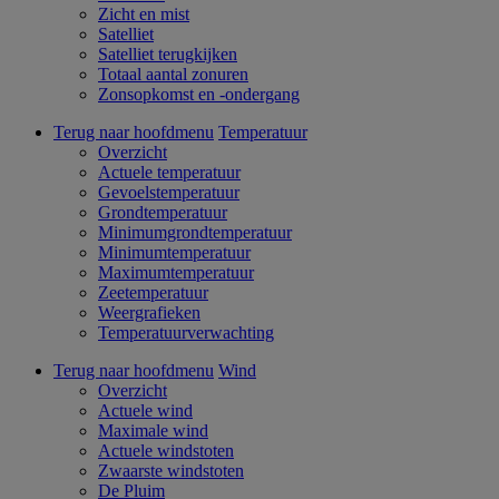
Zicht en mist
Satelliet
Satelliet terugkijken
Totaal aantal zonuren
Zonsopkomst en -ondergang
Terug naar hoofdmenu
Temperatuur
Overzicht
Actuele temperatuur
Gevoelstemperatuur
Grondtemperatuur
Minimumgrondtemperatuur
Minimumtemperatuur
Maximumtemperatuur
Zeetemperatuur
Weergrafieken
Temperatuurverwachting
Terug naar hoofdmenu
Wind
Overzicht
Actuele wind
Maximale wind
Actuele windstoten
Zwaarste windstoten
De Pluim