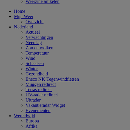
Weerzine artikelen
Home
Mijn Weer
Overzicht
Nederland
Actueel
Verwachtingen
Neerslag
Zon en wolken
Temperatuur
Wind
Schaatsen
Winter
Gezondheid
Eneco NK Tegenwindfietsen
Muggen redirect
Terras redirect
UV-radar redirect
Uitradar
Vakantieradar Widget
Evenementen
Wereldwijd
Europa
Afrika