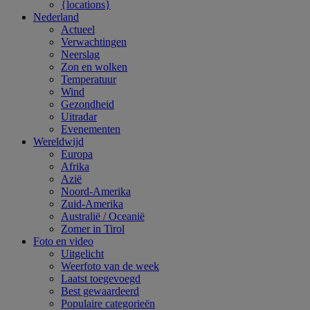
{locations}
Nederland
Actueel
Verwachtingen
Neerslag
Zon en wolken
Temperatuur
Wind
Gezondheid
Uitradar
Evenementen
Wereldwijd
Europa
Afrika
Azië
Noord-Amerika
Zuid-Amerika
Australië / Oceanië
Zomer in Tirol
Foto en video
Uitgelicht
Weerfoto van de week
Laatst toegevoegd
Best gewaardeerd
Populaire categorieën