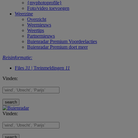
{myphotoprofile}
Foto/video toevoegen
Weerzine
Overzicht
Weernieuws
Weertips
Partnernieuws
Buienradar Premium Voordeelacties
Buienradar Premium doet meer
Reisinformatie:
Files
31
| Treinmeldingen
11
Vinden:
Vinden: