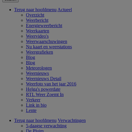
Terug naar hoofdmenu
Actueel
Overzicht
Weerbericht
Energieweerbericht
Weerkaarten
Weervideo's
Weerwaarschuwingen
Nu kaart en weerstations
Weergrafieken
Blog
Blog
Meteorologen
Weernieuws
Weernieuws Detail
Weerfoto van het jaar 2016
Helga's powerdate
RTL Weer Zoemt In
Verkeer
Link in bio
Lente
Terug naar hoofdmenu
Verwachtingen
5-daagse verwachting
De Pluim