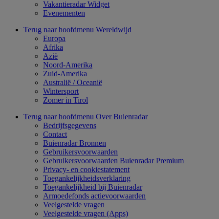
Vakantieradar Widget
Evenementen
Terug naar hoofdmenu
Wereldwijd
Europa
Afrika
Azië
Noord-Amerika
Zuid-Amerika
Australië / Oceanië
Wintersport
Zomer in Tirol
Terug naar hoofdmenu
Over Buienradar
Bedrijfsgegevens
Contact
Buienradar Bronnen
Gebruikersvoorwaarden
Gebruikersvoorwaarden Buienradar Premium
Privacy- en cookiestatement
Toegankelijkheidsverklaring
Toegankelijkheid bij Buienradar
Armoedefonds actievoorwaarden
Veelgestelde vragen
Veelgestelde vragen (Apps)