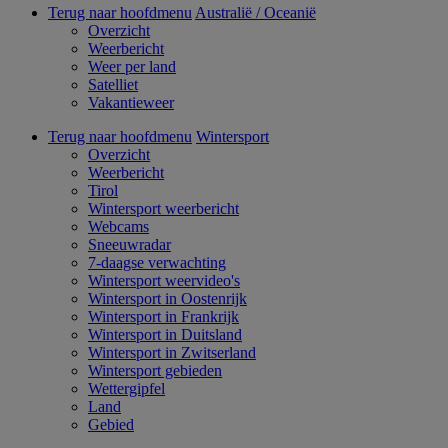
Terug naar hoofdmenu
Australië / Oceanië
Overzicht
Weerbericht
Weer per land
Satelliet
Vakantieweer
Terug naar hoofdmenu
Wintersport
Overzicht
Weerbericht
Tirol
Wintersport weerbericht
Webcams
Sneeuwradar
7-daagse verwachting
Wintersport weervideo's
Wintersport in Oostenrijk
Wintersport in Frankrijk
Wintersport in Duitsland
Wintersport in Zwitserland
Wintersport gebieden
Wettergipfel
Land
Gebied