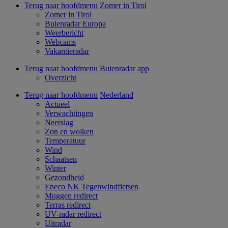
Terug naar hoofdmenu
Zomer in Tirol
Zomer in Tirol
Buienradar Europa
Weerbericht
Webcams
Vakantieradar
Terug naar hoofdmenu
Buienradar app
Overzicht
Terug naar hoofdmenu
Nederland
Actueel
Verwachtingen
Neerslag
Zon en wolken
Temperatuur
Wind
Schaatsen
Winter
Gezondheid
Eneco NK Tegenwindfietsen
Muggen redirect
Terras redirect
UV-radar redirect
Uitradar