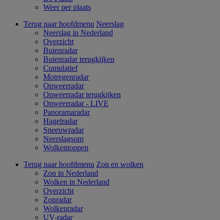
Weer per plaats
Terug naar hoofdmenu
Neerslag
Neerslag in Nederland
Overzicht
Buienradar
Buienradar terugkijken
Cumulatief
Motregenradar
Onweerradar
Onweerradar terugkijken
Onweerradar - LIVE
Panoramaradar
Hagelradar
Sneeuwradar
Neerslagsom
Wolkentoppen
Terug naar hoofdmenu
Zon en wolken
Zon in Nederland
Wolken in Nederland
Overzicht
Zonradar
Wolkenradar
UV-radar