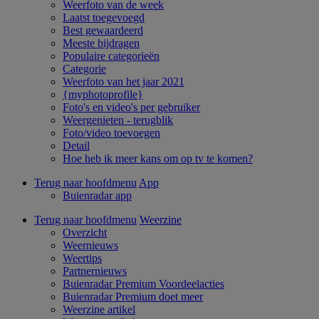
Weerfoto van de week
Laatst toegevoegd
Best gewaardeerd
Meeste bijdragen
Populaire categorieën
Categorie
Weerfoto van het jaar 2021
{myphotoprofile}
Foto's en video's per gebruiker
Weergenieten - terugblik
Foto/video toevoegen
Detail
Hoe heb ik meer kans om op tv te komen?
Terug naar hoofdmenu
App
Buienradar app
Terug naar hoofdmenu
Weerzine
Overzicht
Weernieuws
Weertips
Partnernieuws
Buienradar Premium Voordeelacties
Buienradar Premium doet meer
Weerzine artikel