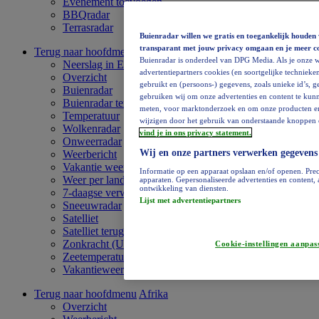
Evenement toevoegen
BBQradar
Terrasradar
Buienradar willen we gratis en toegankelijk houden 
transparant met jouw privacy omgaan en je meer c
Terug naar hoofdmenu
Europa
Buienradar is onderdeel van DPG Media. Als je onze w
Neerslag in Europa
advertentiepartners cookies (en soortgelijke technieken
Overzicht
gebruikt en (persoons-) gegevens, zoals unieke id’s, 
Buienradar
gebruiken wij om onze advertenties en content te kunn
Buienradar terugkijken
meten, voor marktonderzoek en om onze producten en di
Temperatuur
wijzigen door het gebruik van onderstaande knoppen o
Wolkenradar
vind je in ons privacy statement.
Onweerradar
Wij en onze partners verwerken gegevens
Weerbericht
Vakantie weervideo
Informatie op een apparaat opslaan en/of openen. Prec
Weer per land
apparaten. Gepersonaliseerde advertenties en content
ontwikkeling van diensten.
7-daagse verwachting
Lijst met advertentiepartners
Sneeuwradar
Satelliet
Satelliet terugkijken
Zonkracht (UV)
Cookie-instellingen aanpas
Zeetemperatuur
Vakantieweer
Terug naar hoofdmenu
Afrika
Overzicht