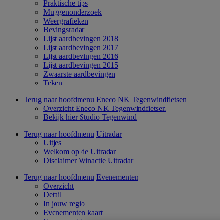
Praktische tips
Muggenonderzoek
Weergrafieken
Bevingsradar
Lijst aardbevingen 2018
Lijst aardbevingen 2017
Lijst aardbevingen 2016
Lijst aardbevingen 2015
Zwaarste aardbevingen
Teken
Terug naar hoofdmenu
Eneco NK Tegenwindfietsen
Overzicht Eneco NK Tegenwindfietsen
Bekijk hier Studio Tegenwind
Terug naar hoofdmenu
Uitradar
Uitjes
Welkom op de Uitradar
Disclaimer Winactie Uitradar
Terug naar hoofdmenu
Evenementen
Overzicht
Detail
In jouw regio
Evenementen kaart