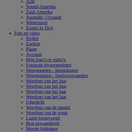
Azië
Noord-Amerika
Zuid-Amerika
Australië / Oceanië
Wintersport
Zomer in Tirol
Foto en video
Profiel
Zoeken
Plaats
Account
Mijn foto's en video's
Fotoactie #weergenieten
Weergenieten - Inzendingen
Weergenieten - Spelvoorwaarden
Weerfoto van het Jaar
Weerfoto van het Jaar
Weerfoto van het Jaar
Weerfoto van het Jaar
Uitgelicht
Weerfoto van de maand
Weerfoto van de week
Laatst toegevoegd
Best gewaardeerd
Meeste bijdragen