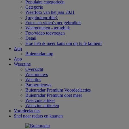
Populaire categorieën
Categorie
Weerfoto van het jaar 2021
{myphotoprofile}
Foto's en video's per gebruiker
Weergenieten - terugblik
Foto/video toevoegen
Detail
Hoe heb ik meer kans om op tv te komen?
App
Buienradar app
App
Weerzine
Overzicht
Weernieuws
Weertips
Partnernieuws
Buienradar Premium Voordeelacties
Buienradar Premium doet meer
Weerzine artikel
Weerzine artikelen
Voordeelacties
Snel naar radars en kaarten