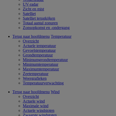
UV-radar
Zicht en mist
Satelliet
Satelliet terugkijken
Totaal aantal zonuren
Zonsopkomst en -ondergang
Terug naar hoofdmenu
Temperatuur
Overzicht
Actuele temperatuur
Gevoelstemperatuur
Grondtemperatuur
Minimumgrondtemperatuur
Minimumtemperatuur
Maximumtemperatuur
Zeetemperatuur
Weergrafieken
Temperatuurverwachting
Terug naar hoofdmenu
Wind
Overzicht
Actuele wind
Maximale wind
Actuele windstoten
Zwaarste windstoten