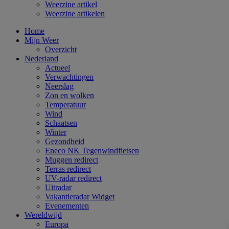
Weerzine artikel
Weerzine artikelen
Home
Mijn Weer
Overzicht
Nederland
Actueel
Verwachtingen
Neerslag
Zon en wolken
Temperatuur
Wind
Schaatsen
Winter
Gezondheid
Eneco NK Tegenwindfietsen
Muggen redirect
Terras redirect
UV-radar redirect
Uitradar
Vakantieradar Widget
Evenementen
Wereldwijd
Europa