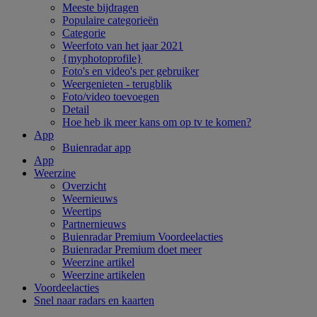
Meeste bijdragen
Populaire categorieën
Categorie
Weerfoto van het jaar 2021
{myphotoprofile}
Foto's en video's per gebruiker
Weergenieten - terugblik
Foto/video toevoegen
Detail
Hoe heb ik meer kans om op tv te komen?
App
Buienradar app
App
Weerzine
Overzicht
Weernieuws
Weertips
Partnernieuws
Buienradar Premium Voordeelacties
Buienradar Premium doet meer
Weerzine artikel
Weerzine artikelen
Voordeelacties
Snel naar radars en kaarten