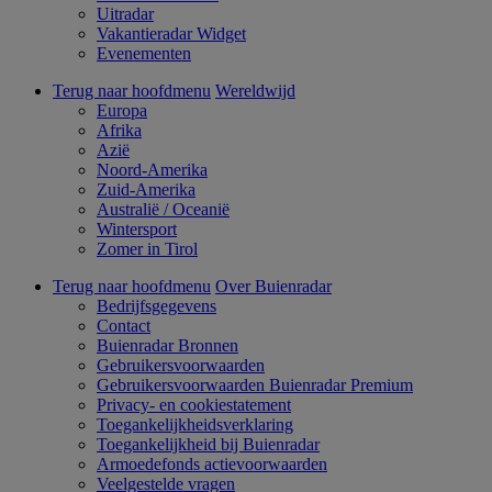
Uitradar
Vakantieradar Widget
Evenementen
Terug naar hoofdmenu
Wereldwijd
Europa
Afrika
Azië
Noord-Amerika
Zuid-Amerika
Australië / Oceanië
Wintersport
Zomer in Tirol
Terug naar hoofdmenu
Over Buienradar
Bedrijfsgegevens
Contact
Buienradar Bronnen
Gebruikersvoorwaarden
Gebruikersvoorwaarden Buienradar Premium
Privacy- en cookiestatement
Toegankelijkheidsverklaring
Toegankelijkheid bij Buienradar
Armoedefonds actievoorwaarden
Veelgestelde vragen