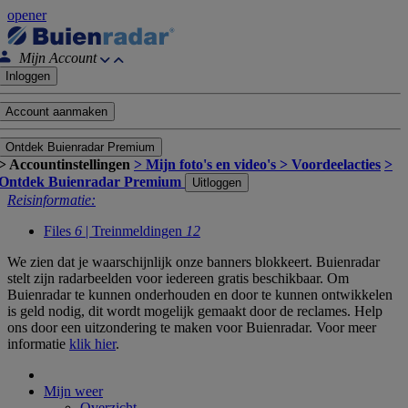
opener
Mijn Account
Inloggen
Account aanmaken
Ontdek Buienradar Premium
> Accountinstellingen
> Mijn foto's en video's
> Voordeelacties
>
Ontdek Buienradar Premium
Uitloggen
Reisinformatie:
Files
6
| Treinmeldingen
12
We zien dat je waarschijnlijk onze banners blokkeert. Buienradar
stelt zijn radarbeelden voor iedereen gratis beschikbaar. Om
Buienradar te kunnen onderhouden en door te kunnen ontwikkelen
is geld nodig, dit wordt mogelijk gemaakt door de reclames. Help
ons door een uitzondering te maken voor Buienradar. Voor meer
informatie
klik hier
.
Mijn weer
Overzicht