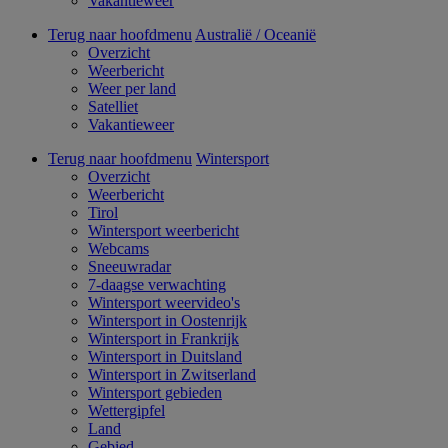
Vakantieweer
Terug naar hoofdmenu
Australië / Oceanië
Overzicht
Weerbericht
Weer per land
Satelliet
Vakantieweer
Terug naar hoofdmenu
Wintersport
Overzicht
Weerbericht
Tirol
Wintersport weerbericht
Webcams
Sneeuwradar
7-daagse verwachting
Wintersport weervideo's
Wintersport in Oostenrijk
Wintersport in Frankrijk
Wintersport in Duitsland
Wintersport in Zwitserland
Wintersport gebieden
Wettergipfel
Land
Gebied