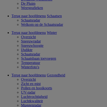
De Pluim
Weergrafieken
Terug naar hoofdmenu
Schaatsen
Schaatsradar
Welkom op de Schaatsradar
Terug naar hoofdmenu
Winter
Overzicht
Sneeuwradar
Sneeuwhoogte
IJsdikte
Schaatsradar
Schaatsbaan toevoegen
Temperatuur
Winterfoto's
Terug naar hoofdmenu
Gezondheid
Overzicht
Zicht en mist
Pollen en hooikoorts
UV-radar
Luchtvochtigheid
Luchtkwaliteit
Muggenradar