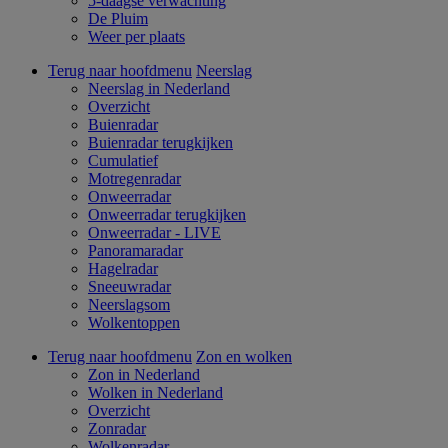
5-daagse verwachting
De Pluim
Weer per plaats
Terug naar hoofdmenu
Neerslag
Neerslag in Nederland
Overzicht
Buienradar
Buienradar terugkijken
Cumulatief
Motregenradar
Onweerradar
Onweerradar terugkijken
Onweerradar - LIVE
Panoramaradar
Hagelradar
Sneeuwradar
Neerslagsom
Wolkentoppen
Terug naar hoofdmenu
Zon en wolken
Zon in Nederland
Wolken in Nederland
Overzicht
Zonradar
Wolkenradar