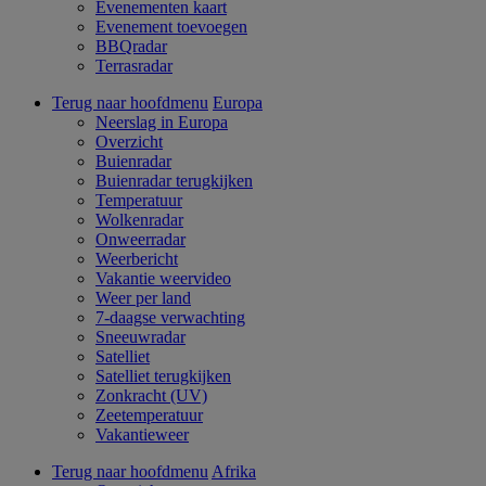
Evenementen kaart
Evenement toevoegen
BBQradar
Terrasradar
Terug naar hoofdmenu
Europa
Neerslag in Europa
Overzicht
Buienradar
Buienradar terugkijken
Temperatuur
Wolkenradar
Onweerradar
Weerbericht
Vakantie weervideo
Weer per land
7-daagse verwachting
Sneeuwradar
Satelliet
Satelliet terugkijken
Zonkracht (UV)
Zeetemperatuur
Vakantieweer
Terug naar hoofdmenu
Afrika