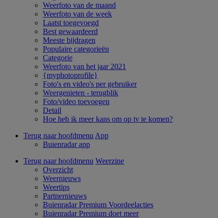
Weerfoto van de maand
Weerfoto van de week
Laatst toegevoegd
Best gewaardeerd
Meeste bijdragen
Populaire categorieën
Categorie
Weerfoto van het jaar 2021
{myphotoprofile}
Foto's en video's per gebruiker
Weergenieten - terugblik
Foto/video toevoegen
Detail
Hoe heb ik meer kans om op tv te komen?
Terug naar hoofdmenu
App
Buienradar app
Terug naar hoofdmenu
Weerzine
Overzicht
Weernieuws
Weertips
Partnernieuws
Buienradar Premium Voordeelacties
Buienradar Premium doet meer