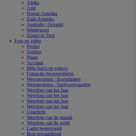
Afrika
Azië
Noord-Amerika
Zuid-Amerika
Australië / Oceanië
Wintersport
Zomer in Tirol
Foto en video
Profiel
Zoeken
Plaats
Account
Mijn foto's en video's
Fotoactie #weergenieten
Weergenieten - Inzendingen
Weergenieten - Spelvoorwaarden
Weerfoto van het Jaar
Weerfoto van het Jaar
Weerfoto van het Jaar
Weerfoto van het Jaar
Uitgelicht
Weerfoto van de maand
Weerfoto van de week
Laatst toegevoegd
Best gewaardeerd