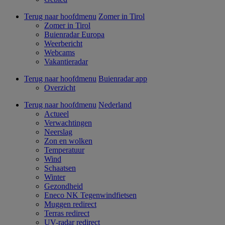
Terug naar hoofdmenu
Zomer in Tirol
Zomer in Tirol
Buienradar Europa
Weerbericht
Webcams
Vakantieradar
Terug naar hoofdmenu
Buienradar app
Overzicht
Terug naar hoofdmenu
Nederland
Actueel
Verwachtingen
Neerslag
Zon en wolken
Temperatuur
Wind
Schaatsen
Winter
Gezondheid
Eneco NK Tegenwindfietsen
Muggen redirect
Terras redirect
UV-radar redirect