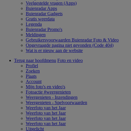
Veelgestelde vragen (Apps)
Buienradar Apps
Buienradar Gadgets
Gratis weerdata
Legenda
Buienradar Promo's
Meldingen
Gebruikersvoorwaarden Buienradar Foto & Video
Opgevraagde pagina niet gevonden (Code 404)
Wat is er nieuw aan de website
Terug naar hoofdmenu
Foto en video
Profiel
Zoeken
Plaats
Account
Mijn foto's en video's
Fotoactie #weergenieten
Weergenieten - Inzendingen
Weergenieten - Spelvoorwaarden
Weerfoto van het Jaar
Weerfoto van het Jaar
Weerfoto van het Jaar
Weerfoto van het Jaar
Uitgelicht