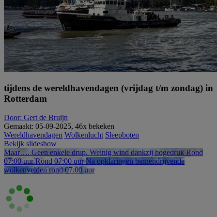
tijdens de wereldhavendagen (vrijdag t/m zondag) in
Rotterdam
Door: Gert de Bruijn
Gemaakt: 05-09-2025, 46x bekeken
Wereldhavendagen
Wolkenlucht
Sleepboten
Bekijk slideshow
Maar…. Geen enkele drup. Weinig wind dankzij hogedruk
Rond
07:00 uur
Rond 07:00 uur
Na opklaringen binnendrijvende
wolkenvelden rond 07:00 uur