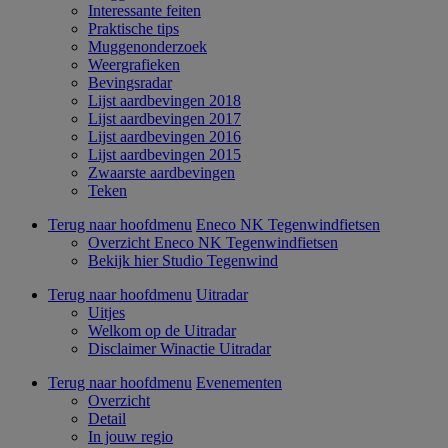
Interessante feiten
Praktische tips
Muggenonderzoek
Weergrafieken
Bevingsradar
Lijst aardbevingen 2018
Lijst aardbevingen 2017
Lijst aardbevingen 2016
Lijst aardbevingen 2015
Zwaarste aardbevingen
Teken
Terug naar hoofdmenu
Eneco NK Tegenwindfietsen
Overzicht Eneco NK Tegenwindfietsen
Bekijk hier Studio Tegenwind
Terug naar hoofdmenu
Uitradar
Uitjes
Welkom op de Uitradar
Disclaimer Winactie Uitradar
Terug naar hoofdmenu
Evenementen
Overzicht
Detail
In jouw regio