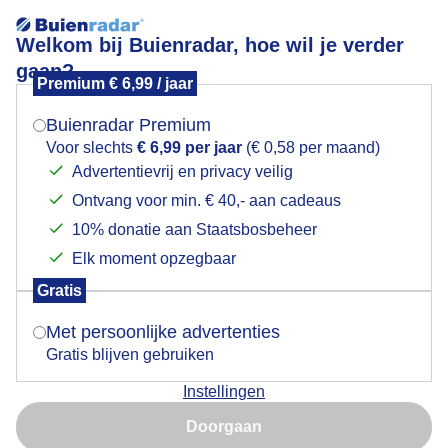
Welkom bij Buienradar, hoe wil je verder
gaan?
Premium € 6,99 / jaar
Mogen we je locatie gebruiken voor het
Mix van zon en mooie stapelwolken
weer?
Buienradar Premium
Voor slechts
€ 6,99 per jaar
(€ 0,58 per maand)
Advertentievrij en privacy veilig
Ontvang voor min. € 40,- aan cadeaus
Indien je hier nog geen akkoord op hebt gegeven,
verschijnt er zo een pop-up uit je browser waarin
10% donatie aan Staatsbosbeheer
deze toestemming gevraagd wordt.
Elk moment opzegbaar
Gratis
Is goed, toon de popup
Met persoonlijke advertenties
Gratis blijven gebruiken
Mix van zon en mooie stapelwolken
Instellingen
Nu niet, misschien later
Door: ria brasser
Gemaakt: 05-09-2025, 28x bekeken
Doorgaan
Gebruik je Safari en wil je niet elke dag deze pop-up zien?