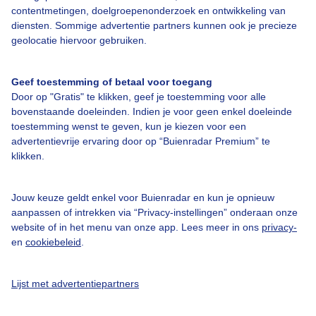
contentmetingen, doelgroepenonderzoek en ontwikkeling van
diensten. Sommige advertentie partners kunnen ook je precieze
Bedrijfsgegevens
geolocatie hiervoor gebruiken.
Veelgestelde vragen
Geef toestemming of betaal voor toegang
Contact
Door op "Gratis" te klikken, geef je toestemming voor alle
Toegankelijkheid
bovenstaande doeleinden. Indien je voor geen enkel doeleinde
toestemming wenst te geven, kun je kiezen voor een
Gebruikersvoorwaarden
advertentievrije ervaring door op “Buienradar Premium” te
klikken.
Adverteren
Buienradar Team
Jouw keuze geldt enkel voor Buienradar en kun je opnieuw
Privacy beleid
aanpassen of intrekken via “Privacy-instellingen” onderaan onze
website of in het menu van onze app. Lees meer in ons
privacy-
Cookie beleid
en
cookiebeleid
.
Privacy instellingen
Gratis weerdata
Lijst met advertentiepartners
@BuienradarNL