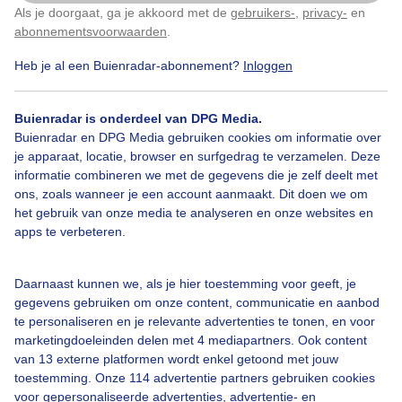
Als je doorgaat, ga je akkoord met de
gebruikers-
,
privacy-
en
Klik
hier
om dit aan te passen
abonnementsvoorwaarden
.
Heb je al een Buienradar-abonnement?
Inloggen
Mixvanzonenwolken
Vrijaardigweer
Buienradar is onderdeel van DPG Media.
Buienradar en DPG Media gebruiken cookies om informatie over
Bekijk slideshow
je apparaat, locatie, browser en surfgedrag te verzamelen. Deze
informatie combineren we met de gegevens die je zelf deelt met
ons, zoals wanneer je een account aanmaakt. Dit doen we om
het gebruik van onze media te analyseren en onze websites en
apps te verbeteren.
Een moment geduld aub...
Daarnaast kunnen we, als je hier toestemming voor geeft, je
gegevens gebruiken om onze content, communicatie en aanbod
te personaliseren en je relevante advertenties te tonen, en voor
marketingdoeleinden delen met 4 mediapartners. Ook content
van 13 externe platformen wordt enkel getoond met jouw
toestemming. Onze 114 advertentie partners gebruiken cookies
voor gepersonaliseerde advertenties, advertentie- en
Over Buienradar