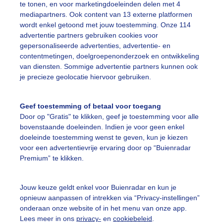
te tonen, en voor marketingdoeleinden delen met 4
mediapartners. Ook content van 13 externe platformen
eachvolleybal
Mixvanwolken
Nogdroog
wordt enkel getoond met jouw toestemming. Onze 114
advertentie partners gebruiken cookies voor
gepersonaliseerde advertenties, advertentie- en
ekijk slideshow
contentmetingen, doelgroepenonderzoek en ontwikkeling
van diensten. Sommige advertentie partners kunnen ook
je precieze geolocatie hiervoor gebruiken.
Geef toestemming of betaal voor toegang
Door op "Gratis" te klikken, geef je toestemming voor alle
Een moment geduld
bovenstaande doeleinden. Indien je voor geen enkel
doeleinde toestemming wenst te geven, kun je kiezen
voor een advertentievrije ervaring door op “Buienradar
Premium” te klikken.
uienradar
Mijn weer
Jouw keuze geldt enkel voor Buienradar en kun je
fsgegevens
De Bilt
opnieuw aanpassen of intrekken via “Privacy-instellingen”
stelde vragen
onderaan onze website of in het menu van onze app.
Lees meer in ons
privacy-
en
cookiebeleid
.
t