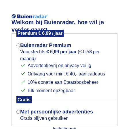
Reisinforma
Welkom bij Buienradar, hoe wil je
verder gaan?
Premium € 6,99 / jaar
Buienradar Premium
Voor slechts
€ 6,99 per jaar
(€ 0,58 per
wijd
Foto en video
Weerzine
maand)
Mogen we je locatie gebruiken voor
Advertentievrij en privacy veilig
het weer?
Zoeken in 
Ontvang voor min. € 40,- aan cadeaus
10% donatie aan Staatsbosbeheer
eachvolleybal toernooi
Elk moment opzegbaar
Indien je hier nog geen akkoord op hebt
Gratis
gegeven, verschijnt er zo een pop-up uit
je browser waarin deze toestemming
Met persoonlijke advertenties
gevraagd wordt.
Gratis blijven gebruiken
Instellingen