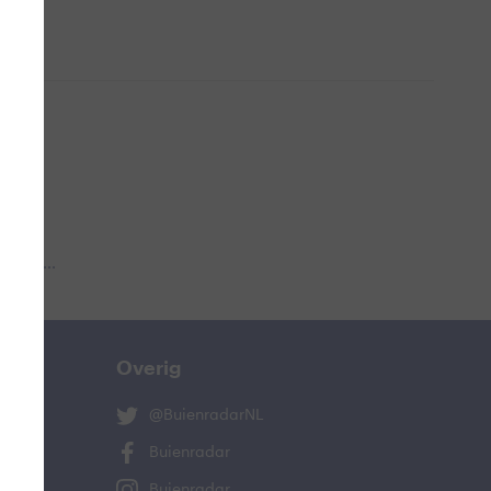
 aub...
Overig
@BuienradarNL
Buienradar
Buienradar