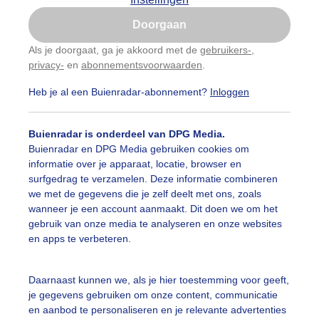
Is goed, toon de popup
Doorgaan
Nu niet, misschien later
Als je doorgaat, ga je akkoord met de
gebruikers-
,
privacy-
en
abonnementsvoorwaarden
.
Gebruik je Safari en wil je niet elke dag deze pop-up
zien?
Heb je al een Buienradar-abonnement?
Inloggen
Klik
hier
om dit aan te passen
Buienradar is onderdeel van DPG Media.
Buienradar en DPG Media gebruiken cookies om
informatie over je apparaat, locatie, browser en
surfgedrag te verzamelen. Deze informatie combineren
we met de gegevens die je zelf deelt met ons, zoals
wanneer je een account aanmaakt. Dit doen we om het
gebruik van onze media te analyseren en onze websites
en apps te verbeteren.
x van wolken, prima weer voor het beachvolleybal toernoo
Daarnaast kunnen we, als je hier toestemming voor geeft,
je gegevens gebruiken om onze content, communicatie
r: ria brasser
Gemaakt: 04-09-2025, 43x bekeken
en aanbod te personaliseren en je relevante advertenties