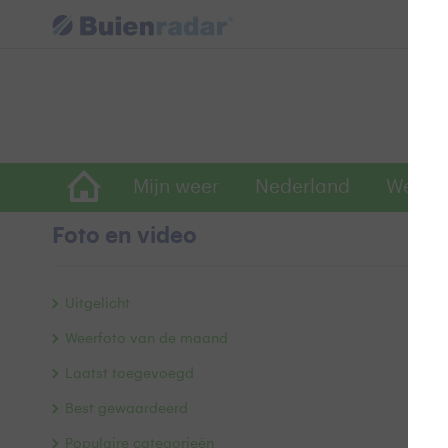
Mijn weer
Nederland
Wereld
Foto en video
B
Uitgelicht
Weerfoto van de maand
Laatst toegevoegd
Best gewaardeerd
Populaire categorieën