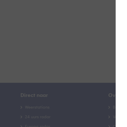
B
B
Direct naar
Over B
Weerstations
Bedrij
24 uurs radar
Veelge
Europa radar
Contac