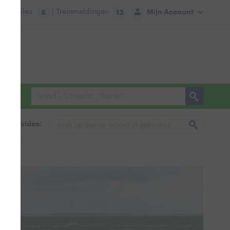
tie:
Files
| Treinmeldingen
Mijn Account
8
13
foto & video: