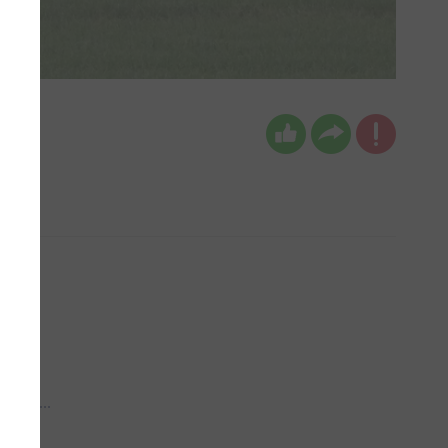
 aub...