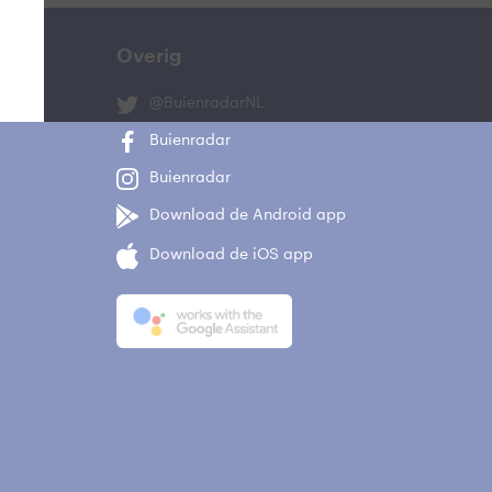
Overig
@BuienradarNL
Buienradar
Buienradar
Download de Android app
Download de iOS app