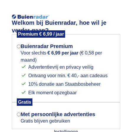
Reisinforma
Welkom bij Buienradar, hoe wil je
verder gaan?
Premium € 6,99 / jaar
Buienradar Premium
Voor slechts
€ 6,99 per jaar
(€ 0,58 per
wijd
Foto en video
Weerzine
maand)
Mogen we je locatie gebruiken voor
Advertentievrij en privacy veilig
het weer?
Zoeken in 
Ontvang voor min. € 40,- aan cadeaus
10% donatie aan Staatsbosbeheer
m grijze en natte start
Elk moment opzegbaar
Indien je hier nog geen akkoord op hebt
Gratis
gegeven, verschijnt er zo een pop-up uit
je browser waarin deze toestemming
Met persoonlijke advertenties
gevraagd wordt.
Gratis blijven gebruiken
Instellingen