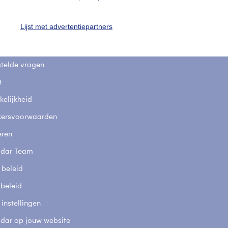
uienradar
Mijn weer
Lijst met advertentiepartners
fsgegevens
De Bilt
stelde vragen
t
elijkheid
kersvoorwaarden
eren
adar Team
 beleid
 beleid
 instellingen
adar op jouw website