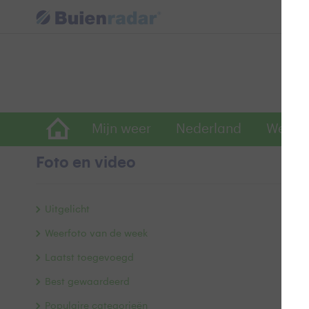
Mijn weer
Nederland
Wereld
Foto en video
Ee
Uitgelicht
Weerfoto van de week
Laatst toegevoegd
Best gewaardeerd
Populaire categorieën