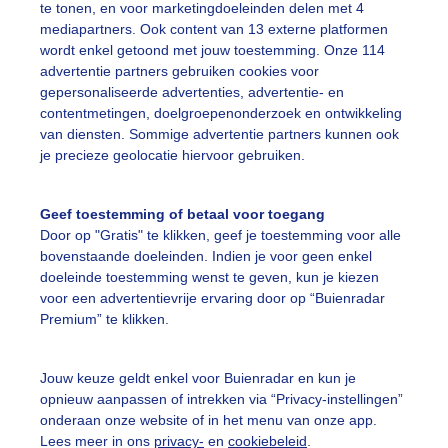
te tonen, en voor marketingdoeleinden delen met 4
mediapartners. Ook content van 13 externe platformen
wordt enkel getoond met jouw toestemming. Onze 114
advertentie partners gebruiken cookies voor
gepersonaliseerde advertenties, advertentie- en
nmorgen vroeg Grijs en motregen
contentmetingen, doelgroepenonderzoek en ontwikkeling
van diensten. Sommige advertentie partners kunnen ook
r: Dilia van Zon
Gemaakt: 31-08-2025, 22x bekeken
je precieze geolocatie hiervoor gebruiken.
oeien
Zwanen
Regen
Geef toestemming of betaal voor toegang
Door op "Gratis" te klikken, geef je toestemming voor alle
bovenstaande doeleinden. Indien je voor geen enkel
ekijk slideshow
doeleinde toestemming wenst te geven, kun je kiezen
voor een advertentievrije ervaring door op “Buienradar
Premium” te klikken.
Jouw keuze geldt enkel voor Buienradar en kun je
opnieuw aanpassen of intrekken via “Privacy-instellingen”
Een moment geduld
onderaan onze website of in het menu van onze app.
Lees meer in ons
privacy-
en
cookiebeleid
.