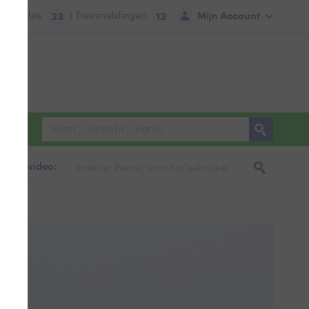
tie:
Files
| Treinmeldingen
Mijn Account
33
13
foto & video: