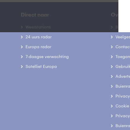
Direct naar
Over B
Weerstations
Bedrij
24 uurs radar
Veelge
Europa radar
Contac
7-daagse verwachting
Toegank
Satelliet Europa
Gebrui
Advert
Buienr
Privacy
Cookie
Privacy
Buienr