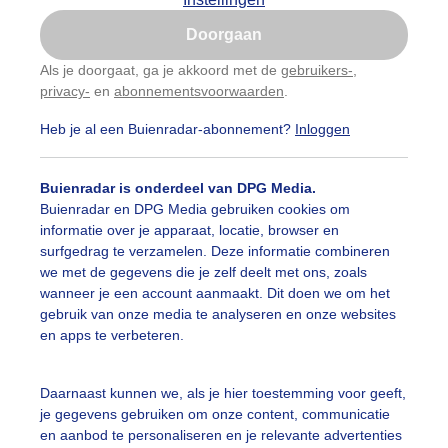
Is goed, toon de popup
Doorgaan
Nu niet, misschien later
Als je doorgaat, ga je akkoord met de
gebruikers-
,
privacy-
en
abonnementsvoorwaarden
.
Gebruik je Safari en wil je niet elke dag deze pop-up
zien?
Heb je al een Buienradar-abonnement?
Inloggen
Klik
hier
om dit aan te passen
Buienradar is onderdeel van DPG Media.
Buienradar en DPG Media gebruiken cookies om
informatie over je apparaat, locatie, browser en
surfgedrag te verzamelen. Deze informatie combineren
we met de gegevens die je zelf deelt met ons, zoals
wanneer je een account aanmaakt. Dit doen we om het
gebruik van onze media te analyseren en onze websites
en apps te verbeteren.
Daarnaast kunnen we, als je hier toestemming voor geeft,
je gegevens gebruiken om onze content, communicatie
en aanbod te personaliseren en je relevante advertenties