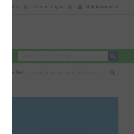
tie:
Files
| Treinmeldingen
Mijn Account
0
11
foto & video: