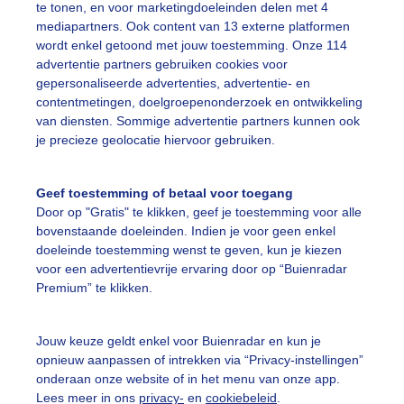
te tonen, en voor marketingdoeleinden delen met 4
mediapartners. Ook content van 13 externe platformen
lauwelucht
Zomer
Wolken
wordt enkel getoond met jouw toestemming. Onze 114
advertentie partners gebruiken cookies voor
gepersonaliseerde advertenties, advertentie- en
ekijk slideshow
contentmetingen, doelgroepenonderzoek en ontwikkeling
van diensten. Sommige advertentie partners kunnen ook
je precieze geolocatie hiervoor gebruiken.
Geef toestemming of betaal voor toegang
Door op "Gratis" te klikken, geef je toestemming voor alle
Een moment geduld
bovenstaande doeleinden. Indien je voor geen enkel
doeleinde toestemming wenst te geven, kun je kiezen
voor een advertentievrije ervaring door op “Buienradar
Premium” te klikken.
uienradar
Mijn weer
Jouw keuze geldt enkel voor Buienradar en kun je
fsgegevens
De Bilt
opnieuw aanpassen of intrekken via “Privacy-instellingen”
stelde vragen
onderaan onze website of in het menu van onze app.
Lees meer in ons
privacy-
en
cookiebeleid
.
t