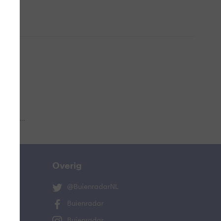
 aub...
Overig
@BuienradarNL
Buienradar
Buienradar