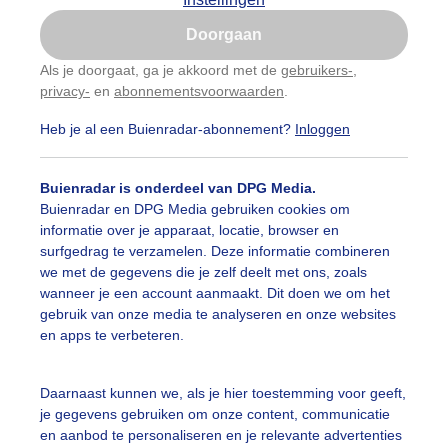
Is goed, toon de popup
Doorgaan
Nu niet, misschien later
Als je doorgaat, ga je akkoord met de
gebruikers-
,
privacy-
en
abonnementsvoorwaarden
.
Gebruik je Safari en wil je niet elke dag deze pop-up
zien?
Heb je al een Buienradar-abonnement?
Inloggen
Klik
hier
om dit aan te passen
Buienradar is onderdeel van DPG Media.
Buienradar en DPG Media gebruiken cookies om
informatie over je apparaat, locatie, browser en
surfgedrag te verzamelen. Deze informatie combineren
we met de gegevens die je zelf deelt met ons, zoals
wanneer je een account aanmaakt. Dit doen we om het
gebruik van onze media te analyseren en onze websites
en apps te verbeteren.
rakblauwe glimlach
Daarnaast kunnen we, als je hier toestemming voor geeft,
je gegevens gebruiken om onze content, communicatie
r: Marco Croese
Gemaakt: 29-08-2025, 93x bekeken
en aanbod te personaliseren en je relevante advertenties