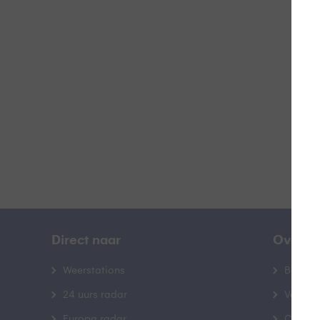
B
B
Direct naar
Over B
Weerstations
Bedrij
24 uurs radar
Veelge
Europa radar
Contac