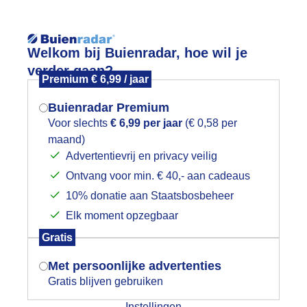
Reisinforma
Welkom bij Buienradar, hoe wil je
verder gaan?
Premium € 6,99 / jaar
Buienradar Premium
Voor slechts
€ 6,99 per jaar
(€ 0,58 per
wijd
Foto en video
Weerzine
maand)
Mogen we je locatie gebruiken voor
Advertentievrij en privacy veilig
het weer?
Zoeken in 
Ontvang voor min. € 40,- aan cadeaus
10% donatie aan Staatsbosbeheer
trakblauwe glimlach
Elk moment opzegbaar
Indien je hier nog geen akkoord op hebt
Gratis
gegeven, verschijnt er zo een pop-up uit
je browser waarin deze toestemming
Met persoonlijke advertenties
gevraagd wordt.
Gratis blijven gebruiken
Instellingen