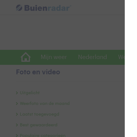
Mijn weer
Nederland
Wereld
Foto en video
S
Uitgelicht
Weerfoto van de maand
Laatst toegevoegd
Best gewaardeerd
Populaire categorieën