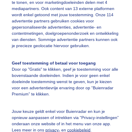
te tonen, en voor marketingdoeleinden delen met 4
mediapartners. Ook content van 13 externe platformen
roogte
Bladertapijt
wordt enkel getoond met jouw toestemming. Onze 114
advertentie partners gebruiken cookies voor
gepersonaliseerde advertenties, advertentie- en
ekijk slideshow
contentmetingen, doelgroepenonderzoek en ontwikkeling
van diensten. Sommige advertentie partners kunnen ook
je precieze geolocatie hiervoor gebruiken.
Geef toestemming of betaal voor toegang
Door op "Gratis" te klikken, geef je toestemming voor alle
Een moment geduld
bovenstaande doeleinden. Indien je voor geen enkel
doeleinde toestemming wenst te geven, kun je kiezen
voor een advertentievrije ervaring door op “Buienradar
Premium” te klikken.
uienradar
Mijn weer
Jouw keuze geldt enkel voor Buienradar en kun je
fsgegevens
De Bilt
opnieuw aanpassen of intrekken via “Privacy-instellingen”
stelde vragen
onderaan onze website of in het menu van onze app.
Lees meer in ons
privacy-
en
cookiebeleid
.
t