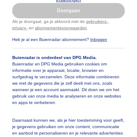
Is goed, toon de popup
Doorgaan
Nu niet, misschien later
Als je doorgaat, ga je akkoord met de
gebruikers-
,
privacy-
en
abonnementsvoorwaarden
.
Gebruik je Safari en wil je niet elke dag deze pop-up
zien?
Heb je al een Buienradar-abonnement?
Inloggen
Klik
hier
om dit aan te passen
Buienradar is onderdeel van DPG Media.
Buienradar en DPG Media gebruiken cookies om
informatie over je apparaat, locatie, browser en
surfgedrag te verzamelen. Deze informatie combineren
we met de gegevens die je zelf deelt met ons, zoals
wanneer je een account aanmaakt. Dit doen we om het
gebruik van onze media te analyseren en onze websites
en apps te verbeteren.
dertapijt van de droogte
Daarnaast kunnen we, als je hier toestemming voor geeft,
je gegevens gebruiken om onze content, communicatie
r: ria brasser
Gemaakt: 29-08-2025, 34x bekeken
en aanbod te personaliseren en je relevante advertenties