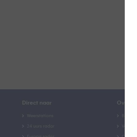
D
B
Direct naar
Over B
Weerstations
Bedrij
24 uurs radar
Veelge
Europa radar
Contac