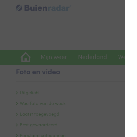
Mijn weer
Nederland
Wereld
Foto en video
B
Uitgelicht
Weerfoto van de week
Laatst toegevoegd
Best gewaardeerd
Populaire categorieën