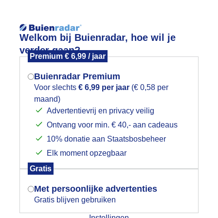
Reisinforma
Welkom bij Buienradar, hoe wil je
verder gaan?
Premium € 6,99 / jaar
Buienradar Premium
Voor slechts
€ 6,99 per jaar
(€ 0,58 per
wijd
Foto en video
Weerzine
maand)
Mogen we je locatie gebruiken voor
Advertentievrij en privacy veilig
het weer?
Zoeken in 
Ontvang voor min. € 40,- aan cadeaus
10% donatie aan Staatsbosbeheer
ladertapijt van de droogte
Elk moment opzegbaar
Indien je hier nog geen akkoord op hebt
Gratis
gegeven, verschijnt er zo een pop-up uit
je browser waarin deze toestemming
Met persoonlijke advertenties
gevraagd wordt.
Gratis blijven gebruiken
Instellingen