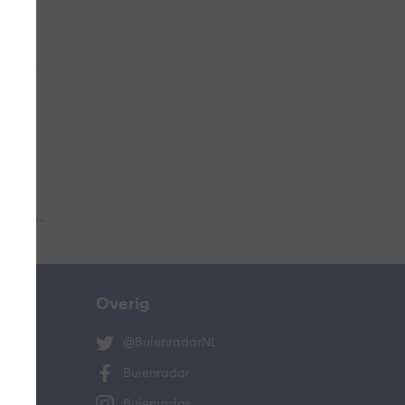
 aub...
Overig
@BuienradarNL
Buienradar
Buienradar