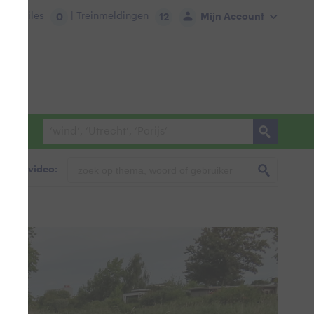
tie:
Files
| Treinmeldingen
Mijn Account
0
12
foto & video: