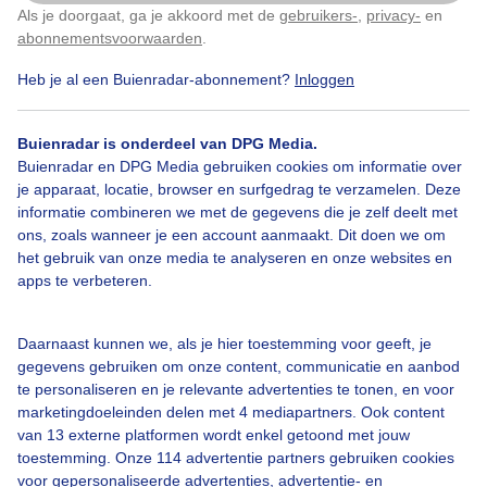
Als je doorgaat, ga je akkoord met de
gebruikers-
,
privacy-
en
Klik
hier
om dit aan te passen
Door: Nico
Gemaakt: 28-08-2025, 47x bekeken
abonnementsvoorwaarden
.
Heb je al een Buienradar-abonnement?
Inloggen
Vuurtoren
Zeilschip
Wolken
Buienradar is onderdeel van DPG Media.
Buienradar en DPG Media gebruiken cookies om informatie over
je apparaat, locatie, browser en surfgedrag te verzamelen. Deze
informatie combineren we met de gegevens die je zelf deelt met
Bekijk slideshow
ons, zoals wanneer je een account aanmaakt. Dit doen we om
het gebruik van onze media te analyseren en onze websites en
apps te verbeteren.
Daarnaast kunnen we, als je hier toestemming voor geeft, je
Een moment geduld aub...
gegevens gebruiken om onze content, communicatie en aanbod
te personaliseren en je relevante advertenties te tonen, en voor
marketingdoeleinden delen met 4 mediapartners. Ook content
van 13 externe platformen wordt enkel getoond met jouw
toestemming. Onze 114 advertentie partners gebruiken cookies
voor gepersonaliseerde advertenties, advertentie- en