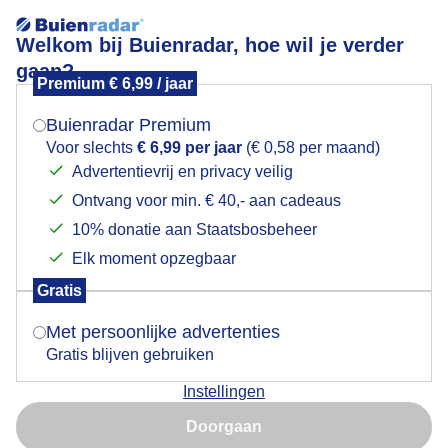
Welkom bij Buienradar, hoe wil je verder
gaan?
Premium € 6,99 / jaar
Mogen we je locatie gebruiken voor het
oude vuurtoren bij andijk
weer?
Buienradar Premium
Voor slechts
€ 6,99 per jaar
(€ 0,58 per maand)
Advertentievrij en privacy veilig
Ontvang voor min. € 40,- aan cadeaus
Indien je hier nog geen akkoord op hebt gegeven,
verschijnt er zo een pop-up uit je browser waarin
10% donatie aan Staatsbosbeheer
deze toestemming gevraagd wordt.
Elk moment opzegbaar
Gratis
Is goed, toon de popup
Met persoonlijke advertenties
Gratis blijven gebruiken
Instellingen
Nu niet, misschien later
oude vuurtoren bij andijk met zeilschip op ijsselmeer
Doorgaan
Gebruik je Safari en wil je niet elke dag deze pop-up zien?