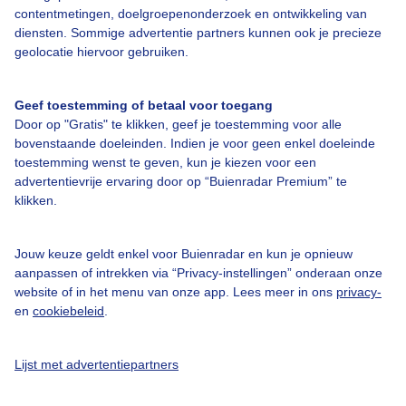
contentmetingen, doelgroepenonderzoek en ontwikkeling van
diensten. Sommige advertentie partners kunnen ook je precieze
Over Buienradar
geolocatie hiervoor gebruiken.
Bedrijfsgegevens
Geef toestemming of betaal voor toegang
Veelgestelde vragen
Door op "Gratis" te klikken, geef je toestemming voor alle
bovenstaande doeleinden. Indien je voor geen enkel doeleinde
Contact
toestemming wenst te geven, kun je kiezen voor een
Toegankelijkheid
advertentievrije ervaring door op “Buienradar Premium” te
klikken.
Gebruikersvoorwaarden
Adverteren
Jouw keuze geldt enkel voor Buienradar en kun je opnieuw
aanpassen of intrekken via “Privacy-instellingen” onderaan onze
Buienradar Team
website of in het menu van onze app. Lees meer in ons
privacy-
Privacy beleid
en
cookiebeleid
.
Cookie beleid
Lijst met advertentiepartners
Privacy instellingen
Gratis weerdata