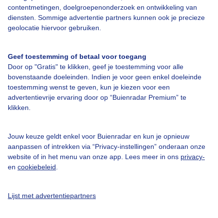
contentmetingen, doelgroepenonderzoek en ontwikkeling van
diensten. Sommige advertentie partners kunnen ook je precieze
Bedrijfsgegevens
geolocatie hiervoor gebruiken.
Veelgestelde vragen
Geef toestemming of betaal voor toegang
Contact
Door op "Gratis" te klikken, geef je toestemming voor alle
Toegankelijkheid
bovenstaande doeleinden. Indien je voor geen enkel doeleinde
toestemming wenst te geven, kun je kiezen voor een
Gebruikersvoorwaarden
advertentievrije ervaring door op “Buienradar Premium” te
klikken.
Adverteren
Buienradar Team
Jouw keuze geldt enkel voor Buienradar en kun je opnieuw
Privacy beleid
aanpassen of intrekken via “Privacy-instellingen” onderaan onze
website of in het menu van onze app. Lees meer in ons
privacy-
Cookie beleid
en
cookiebeleid
.
Privacy instellingen
Gratis weerdata
Lijst met advertentiepartners
@BuienradarNL