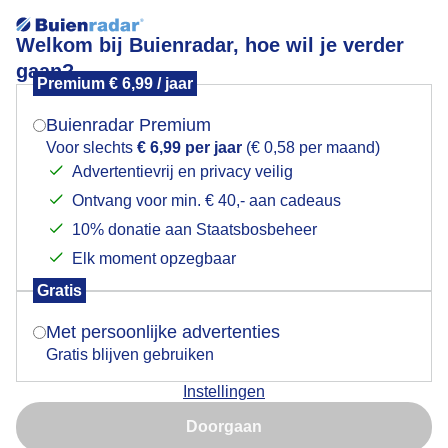
Welkom bij Buienradar, hoe wil je verder
gaan?
Premium € 6,99 / jaar
Mogen we je locatie gebruiken voor het
Mix van zon en wolkenvelden
weer?
Buienradar Premium
Voor slechts
€ 6,99 per jaar
(€ 0,58 per maand)
Advertentievrij en privacy veilig
Ontvang voor min. € 40,- aan cadeaus
Indien je hier nog geen akkoord op hebt gegeven,
verschijnt er zo een pop-up uit je browser waarin
10% donatie aan Staatsbosbeheer
deze toestemming gevraagd wordt.
Elk moment opzegbaar
Gratis
Is goed, toon de popup
Met persoonlijke advertenties
Gratis blijven gebruiken
Mix van zon en wolkenvelden
Instellingen
Nu niet, misschien later
Door: ria brasser
Gemaakt: 28-08-2025, 53x bekeken
Doorgaan
Gebruik je Safari en wil je niet elke dag deze pop-up zien?