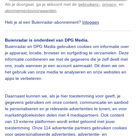
Als je doorgaat, ga je akkoord met de
gebruikers-
,
privacy-
en
Klik
hier
om dit aan te passen
abonnementsvoorwaarden
.
Heb je al een Buienradar-abonnement?
Inloggen
Mixvanzonenwolkenvelden
Buienradar is onderdeel van DPG Media.
Buienradar en DPG Media gebruiken cookies om informatie over
Bekijk slideshow
je apparaat, locatie, browser en surfgedrag te verzamelen. Deze
informatie combineren we met de gegevens die je zelf deelt met
ons, zoals wanneer je een account aanmaakt. Dit doen we om
het gebruik van onze media te analyseren en onze websites en
apps te verbeteren.
Een moment geduld aub...
Daarnaast kunnen we, als je hier toestemming voor geeft, je
gegevens gebruiken om onze content, communicatie en aanbod
te personaliseren en je relevante advertenties te tonen, en voor
marketingdoeleinden delen met 4 mediapartners. Ook content
van 13 externe platformen wordt enkel getoond met jouw
toestemming. Onze 114 advertentie partners gebruiken cookies
voor gepersonaliseerde advertenties, advertentie- en
Over Buienradar