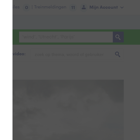
tie:
Files
| Treinmeldingen
Mijn Account
0
11
foto & video: