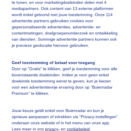
te tonen, en voor marketingdoeleinden delen met 4
mediapartners. Ook content van 13 externe platformen
ekijk slideshow
wordt enkel getoond met jouw toestemming. Onze 114
advertentie partners gebruiken cookies voor
gepersonaliseerde advertenties, advertentie- en
contentmetingen, doelgroepenonderzoek en ontwikkeling
van diensten. Sommige advertentie partners kunnen ook
je precieze geolocatie hiervoor gebruiken.
Een moment geduld
Geef toestemming of betaal voor toegang
Door op "Gratis" te klikken, geef je toestemming voor alle
bovenstaande doeleinden. Indien je voor geen enkel
uienradar
Mijn weer
doeleinde toestemming wenst te geven, kun je kiezen
voor een advertentievrije ervaring door op “Buienradar
fsgegevens
De Bilt
Premium” te klikken.
stelde vragen
Jouw keuze geldt enkel voor Buienradar en kun je
t
opnieuw aanpassen of intrekken via “Privacy-instellingen”
elijkheid
onderaan onze website of in het menu van onze app.
Lees meer in ons
privacy-
en
cookiebeleid
.
kersvoorwaarden