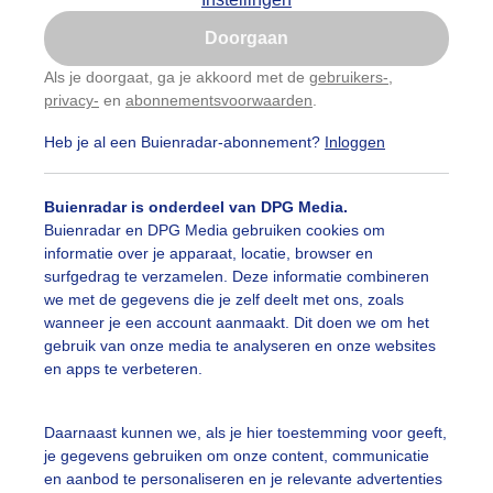
Is goed, toon de popup
Doorgaan
Nu niet, misschien later
Als je doorgaat, ga je akkoord met de
gebruikers-
,
privacy-
en
abonnementsvoorwaarden
.
Gebruik je Safari en wil je niet elke dag deze pop-up
zien?
Heb je al een Buienradar-abonnement?
Inloggen
Klik
hier
om dit aan te passen
Buienradar is onderdeel van DPG Media.
Buienradar en DPG Media gebruiken cookies om
informatie over je apparaat, locatie, browser en
surfgedrag te verzamelen. Deze informatie combineren
we met de gegevens die je zelf deelt met ons, zoals
wanneer je een account aanmaakt. Dit doen we om het
gebruik van onze media te analyseren en onze websites
nmiddag meer wolkenvelden minder zon wel droog
en apps te verbeteren.
r: ria brasser
Gemaakt: 27-08-2025, 40x bekeken
Daarnaast kunnen we, als je hier toestemming voor geeft,
inderzon
Meerwolkenvelden
Droog
je gegevens gebruiken om onze content, communicatie
en aanbod te personaliseren en je relevante advertenties