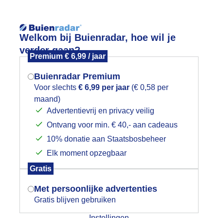
Reisinforma
Lees meer.
Welkom bij Buienradar, hoe wil je
verder gaan?
Premium € 6,99 / jaar
wijd
Foto en video
Weerzine
Buienradar Premium
Zoeken in 
Voor slechts
€ 6,99 per jaar
(€ 0,58 per
maand)
Mogen we je locatie gebruiken voor
eer wolkenvelden minder zon, droog
Advertentievrij en privacy veilig
het weer?
Ontvang voor min. € 40,- aan cadeaus
10% donatie aan Staatsbosbeheer
Elk moment opzegbaar
Indien je hier nog geen akkoord op hebt
Gratis
gegeven, verschijnt er zo een pop-up uit
je browser waarin deze toestemming
Met persoonlijke advertenties
gevraagd wordt.
Gratis blijven gebruiken
Instellingen