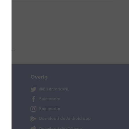
 aub...
Overig
@BuienradarNL
Buienradar
Buienradar
Download de Android app
Download de iOS app