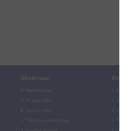
B
Direct naar
Over B
Weerstations
Bedrij
24 uurs radar
Veelge
Europa radar
Contac
7-daagse verwachting
Toegank
Satelliet Europa
Gebrui