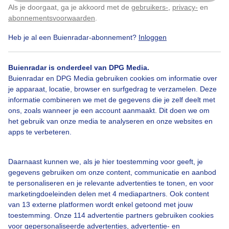
Mooie dag en helaas daardoor wel heel druk, maar
Als je doorgaat, ga je akkoord met de
gebruikers-
,
privacy-
en
Klik
hier
om dit aan te passen
was t alsnog waard
abonnementsvoorwaarden
.
Heb je al een Buienradar-abonnement?
Inloggen
Door: Natasja en Martijn Stegeman
Gemaakt: 26-08-2025, 56x bekeken
Buienradar is onderdeel van DPG Media.
Buienradar en DPG Media gebruiken cookies om informatie over
je apparaat, locatie, browser en surfgedrag te verzamelen. Deze
Heide
Posbank
Zomer
informatie combineren we met de gegevens die je zelf deelt met
ons, zoals wanneer je een account aanmaakt. Dit doen we om
het gebruik van onze media te analyseren en onze websites en
apps te verbeteren.
Bekijk slideshow
Daarnaast kunnen we, als je hier toestemming voor geeft, je
gegevens gebruiken om onze content, communicatie en aanbod
te personaliseren en je relevante advertenties te tonen, en voor
marketingdoeleinden delen met 4 mediapartners. Ook content
Een moment geduld aub...
van 13 externe platformen wordt enkel getoond met jouw
toestemming. Onze 114 advertentie partners gebruiken cookies
voor gepersonaliseerde advertenties, advertentie- en