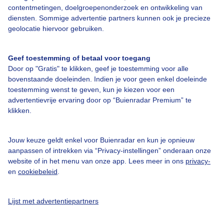
contentmetingen, doelgroepenonderzoek en ontwikkeling van
diensten. Sommige advertentie partners kunnen ook je precieze
geolocatie hiervoor gebruiken.
Over Buienradar
Geef toestemming of betaal voor toegang
Door op "Gratis" te klikken, geef je toestemming voor alle
Bedrijfsgegevens
bovenstaande doeleinden. Indien je voor geen enkel doeleinde
toestemming wenst te geven, kun je kiezen voor een
Veelgestelde vragen
advertentievrije ervaring door op “Buienradar Premium” te
klikken.
Contact
Toegankelijkheid
Jouw keuze geldt enkel voor Buienradar en kun je opnieuw
Gebruikersvoorwaarden
aanpassen of intrekken via “Privacy-instellingen” onderaan onze
website of in het menu van onze app. Lees meer in ons
privacy-
Adverteren
en
cookiebeleid
.
Buienradar Team
Privacy beleid
Lijst met advertentiepartners
Cookie beleid