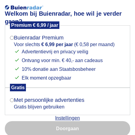
Welkom bij Buienradar, hoe wil je verder
gaan?
Premium € 6,99 / jaar
Mogen we je locatie gebruiken voor het
Heidense wandeling
weer?
Buienradar Premium
Voor slechts
€ 6,99 per jaar
(€ 0,58 per maand)
Advertentievrij en privacy veilig
Ontvang voor min. € 40,- aan cadeaus
Indien je hier nog geen akkoord op hebt gegeven,
verschijnt er zo een pop-up uit je browser waarin
10% donatie aan Staatsbosbeheer
deze toestemming gevraagd wordt.
Elk moment opzegbaar
Gratis
Is goed, toon de popup
Met persoonlijke advertenties
Gratis blijven gebruiken
Instellingen
Nu niet, misschien later
Doorgaan
Gebruik je Safari en wil je niet elke dag deze pop-up zien?