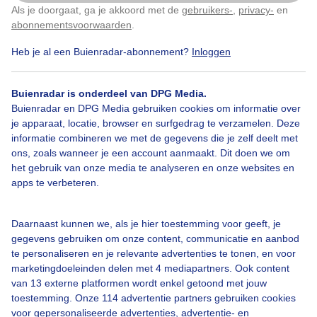
Als je doorgaat, ga je akkoord met de
gebruikers-
,
privacy-
en
Klik
hier
om dit aan te passen
abonnementsvoorwaarden
.
Heb je al een Buienradar-abonnement?
Inloggen
Duindoorn
Wolken
Wind
Buienradar is onderdeel van DPG Media.
Buienradar en DPG Media gebruiken cookies om informatie over
je apparaat, locatie, browser en surfgedrag te verzamelen. Deze
Bekijk slideshow
informatie combineren we met de gegevens die je zelf deelt met
ons, zoals wanneer je een account aanmaakt. Dit doen we om
het gebruik van onze media te analyseren en onze websites en
apps te verbeteren.
Een moment geduld aub...
Daarnaast kunnen we, als je hier toestemming voor geeft, je
gegevens gebruiken om onze content, communicatie en aanbod
te personaliseren en je relevante advertenties te tonen, en voor
marketingdoeleinden delen met 4 mediapartners. Ook content
van 13 externe platformen wordt enkel getoond met jouw
toestemming. Onze 114 advertentie partners gebruiken cookies
voor gepersonaliseerde advertenties, advertentie- en