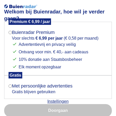
Welkom bij Buienradar, hoe wil je verder
gaan?
Premium € 6,99 / jaar
Mogen we je locatie gebruiken voor het
Duindoorn in de Slufter!
weer?
Buienradar Premium
Voor slechts
€ 6,99 per jaar
(€ 0,58 per maand)
Advertentievrij en privacy veilig
Ontvang voor min. € 40,- aan cadeaus
Indien je hier nog geen akkoord op hebt gegeven,
verschijnt er zo een pop-up uit je browser waarin
10% donatie aan Staatsbosbeheer
deze toestemming gevraagd wordt.
Elk moment opzegbaar
Gratis
Is goed, toon de popup
Met persoonlijke advertenties
Gratis blijven gebruiken
Mooie (vrouwelijke) duindoorn struiken in de Slufter
Instellingen
op een bewolkt Texel.
Nu niet, misschien later
Doorgaan
Door: Frans Alderse Baas
Gemaakt: 25-08-2025, 11x bekeken
Gebruik je Safari en wil je niet elke dag deze pop-up zien?