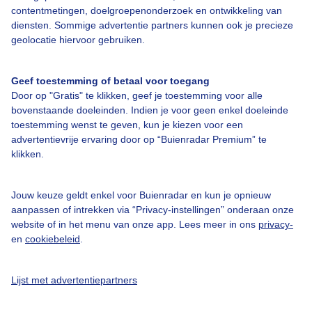
Over Buienradar
contentmetingen, doelgroepenonderzoek en ontwikkeling van
diensten. Sommige advertentie partners kunnen ook je precieze
geolocatie hiervoor gebruiken.
Bedrijfsgegevens
Veelgestelde vragen
Geef toestemming of betaal voor toegang
Door op "Gratis" te klikken, geef je toestemming voor alle
Contact
bovenstaande doeleinden. Indien je voor geen enkel doeleinde
Toegankelijkheid
toestemming wenst te geven, kun je kiezen voor een
advertentievrije ervaring door op “Buienradar Premium” te
Gebruikersvoorwaarden
klikken.
Adverteren
Buienradar Team
Jouw keuze geldt enkel voor Buienradar en kun je opnieuw
aanpassen of intrekken via “Privacy-instellingen” onderaan onze
Privacy beleid
website of in het menu van onze app. Lees meer in ons
privacy-
en
cookiebeleid
.
Cookie beleid
Privacy instellingen
Lijst met advertentiepartners
Gratis weerdata