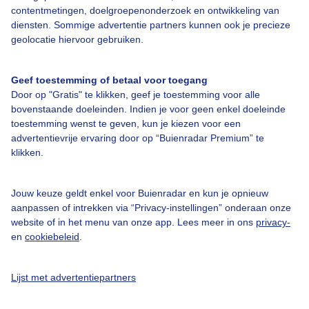
contentmetingen, doelgroepenonderzoek en ontwikkeling van
diensten. Sommige advertentie partners kunnen ook je precieze
geolocatie hiervoor gebruiken.
Over Buienradar
Geef toestemming of betaal voor toegang
Door op "Gratis" te klikken, geef je toestemming voor alle
Bedrijfsgegevens
bovenstaande doeleinden. Indien je voor geen enkel doeleinde
Veelgestelde vragen
toestemming wenst te geven, kun je kiezen voor een
advertentievrije ervaring door op “Buienradar Premium” te
Contact
klikken.
Toegankelijkheid
Gebruikersvoorwaarden
Jouw keuze geldt enkel voor Buienradar en kun je opnieuw
aanpassen of intrekken via “Privacy-instellingen” onderaan onze
Adverteren
website of in het menu van onze app. Lees meer in ons
privacy-
Buienradar Team
en
cookiebeleid
.
Privacy beleid
Lijst met advertentiepartners
Cookie beleid
Privacy instellingen