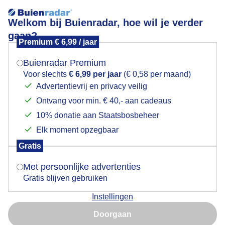
Welkom bij Buienradar, hoe wil je verder
gaan?
Premium € 6,99 / jaar
Mogen we je locatie gebruiken voor het
Schuimvorming
weer?
Buienradar Premium
Voor slechts
€ 6,99 per jaar
(€ 0,58 per maand)
Advertentievrij en privacy veilig
Ontvang voor min. € 40,- aan cadeaus
Indien je hier nog geen akkoord op hebt gegeven,
verschijnt er zo een pop-up uit je browser waarin
10% donatie aan Staatsbosbeheer
deze toestemming gevraagd wordt.
Elk moment opzegbaar
Gratis
Is goed, toon de popup
Met persoonlijke advertenties
Gratis blijven gebruiken
Instellingen
Nu niet, misschien later
Schuimvorming wat ontstaat als het lange tijd droog
Doorgaan
is geweest en olieën en vetten vrijomen bij de eerste
Gebruik je Safari en wil je niet elke dag deze pop-up zien?