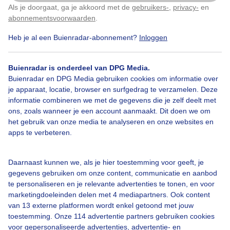
regnbui. Oppassen want het kan ook glad zijn
Als je doorgaat, ga je akkoord met de
gebruikers-
,
privacy-
en
Klik
hier
om dit aan te passen
abonnementsvoorwaarden
.
Door: Joost Mooij
Gemaakt: 22-08-2025, 37x bekeken
Heb je al een Buienradar-abonnement?
Inloggen
Buienradar is onderdeel van DPG Media.
Buienradar en DPG Media gebruiken cookies om informatie over
Gladheid
Regen
je apparaat, locatie, browser en surfgedrag te verzamelen. Deze
informatie combineren we met de gegevens die je zelf deelt met
ons, zoals wanneer je een account aanmaakt. Dit doen we om
het gebruik van onze media te analyseren en onze websites en
Bekijk slideshow
apps te verbeteren.
Daarnaast kunnen we, als je hier toestemming voor geeft, je
gegevens gebruiken om onze content, communicatie en aanbod
te personaliseren en je relevante advertenties te tonen, en voor
Een moment geduld aub...
marketingdoeleinden delen met 4 mediapartners. Ook content
van 13 externe platformen wordt enkel getoond met jouw
toestemming. Onze 114 advertentie partners gebruiken cookies
voor gepersonaliseerde advertenties, advertentie- en