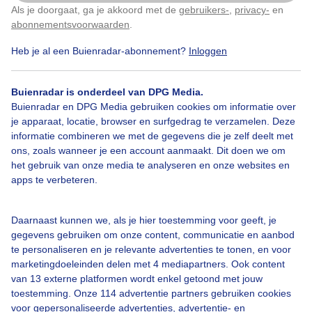
Als je doorgaat, ga je akkoord met de
gebruikers-
,
privacy-
en
Klik
hier
om dit aan te passen
Door: Simone Genna Wiersma
Gemaakt: 21-08-2025, 44x bekeken
abonnementsvoorwaarden
.
Heb je al een Buienradar-abonnement?
Inloggen
Windsurfen
Stevige_wind
Wind
Buienradar is onderdeel van DPG Media.
Buienradar en DPG Media gebruiken cookies om informatie over
je apparaat, locatie, browser en surfgedrag te verzamelen. Deze
informatie combineren we met de gegevens die je zelf deelt met
Bekijk slideshow
ons, zoals wanneer je een account aanmaakt. Dit doen we om
het gebruik van onze media te analyseren en onze websites en
apps te verbeteren.
Daarnaast kunnen we, als je hier toestemming voor geeft, je
Een moment geduld aub...
gegevens gebruiken om onze content, communicatie en aanbod
te personaliseren en je relevante advertenties te tonen, en voor
marketingdoeleinden delen met 4 mediapartners. Ook content
van 13 externe platformen wordt enkel getoond met jouw
toestemming. Onze 114 advertentie partners gebruiken cookies
voor gepersonaliseerde advertenties, advertentie- en