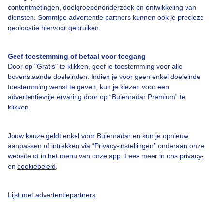
contentmetingen, doelgroepenonderzoek en ontwikkeling van
diensten. Sommige advertentie partners kunnen ook je precieze
Over Buienradar
geolocatie hiervoor gebruiken.
Bedrijfsgegevens
Geef toestemming of betaal voor toegang
Veelgestelde vragen
Door op "Gratis" te klikken, geef je toestemming voor alle
bovenstaande doeleinden. Indien je voor geen enkel doeleinde
Contact
toestemming wenst te geven, kun je kiezen voor een
advertentievrije ervaring door op “Buienradar Premium” te
Toegankelijkheid
klikken.
Gebruikersvoorwaarden
Adverteren
Jouw keuze geldt enkel voor Buienradar en kun je opnieuw
aanpassen of intrekken via “Privacy-instellingen” onderaan onze
Buienradar Team
website of in het menu van onze app. Lees meer in ons
privacy-
Privacy beleid
en
cookiebeleid
.
Cookie beleid
Lijst met advertentiepartners
Privacy instellingen
Gratis weerdata