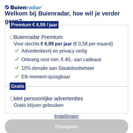
Welkom bij Buienradar, hoe wil je verder
gaan?
Premium € 6,99 / jaar
Mogen we je locatie gebruiken voor het
Lees meer.
weer?
Buienradar Premium
Windsurfen
Voor slechts
€ 6,99 per jaar
(€ 0,58 per maand)
Advertentievrij en privacy veilig
Ontvang voor min. € 40,- aan cadeaus
Indien je hier nog geen akkoord op hebt gegeven,
verschijnt er zo een pop-up uit je browser waarin
10% donatie aan Staatsbosbeheer
deze toestemming gevraagd wordt.
Elk moment opzegbaar
Gratis
Is goed, toon de popup
Met persoonlijke advertenties
Gratis blijven gebruiken
Instellingen
Nu niet, misschien later
Windsurfen op het Oostvoornse Meer
Doorgaan
Gebruik je Safari en wil je niet elke dag deze pop-up zien?