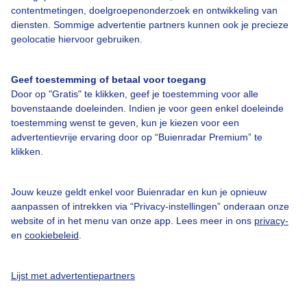
Over Buienradar
contentmetingen, doelgroepenonderzoek en ontwikkeling van
diensten. Sommige advertentie partners kunnen ook je precieze
geolocatie hiervoor gebruiken.
Bedrijfsgegevens
Veelgestelde vragen
Geef toestemming of betaal voor toegang
Door op "Gratis" te klikken, geef je toestemming voor alle
Contact
bovenstaande doeleinden. Indien je voor geen enkel doeleinde
Toegankelijkheid
toestemming wenst te geven, kun je kiezen voor een
advertentievrije ervaring door op “Buienradar Premium” te
Gebruikersvoorwaarden
klikken.
Adverteren
Buienradar Team
Jouw keuze geldt enkel voor Buienradar en kun je opnieuw
aanpassen of intrekken via “Privacy-instellingen” onderaan onze
Privacy beleid
website of in het menu van onze app. Lees meer in ons
privacy-
en
cookiebeleid
.
Cookie beleid
Privacy instellingen
Lijst met advertentiepartners
Gratis weerdata