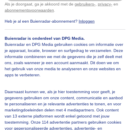
Als je doorgaat, ga je akkoord met de
gebruikers-
,
privacy-
en
Klik
hier
om dit aan te passen
abonnementsvoorwaarden
.
Heb je al een Buienradar-abonnement?
Inloggen
Grijsbewolkt
Zonneschermen
Droog
Buienradar is onderdeel van DPG Media.
Buienradar en DPG Media gebruiken cookies om informatie over
je apparaat, locatie, browser en surfgedrag te verzamelen. Deze
Bekijk slideshow
informatie combineren we met de gegevens die je zelf deelt met
ons, zoals wanneer je een account aanmaakt. Dit doen we om
het gebruik van onze media te analyseren en onze websites en
apps te verbeteren.
Een moment geduld aub...
Daarnaast kunnen we, als je hier toestemming voor geeft, je
gegevens gebruiken om onze content, communicatie en aanbod
te personaliseren en je relevante advertenties te tonen, en voor
marketingdoeleinden delen met 4 mediapartners. Ook content
van 13 externe platformen wordt enkel getoond met jouw
toestemming. Onze 114 advertentie partners gebruiken cookies
voor gepersonaliseerde advertenties, advertentie- en