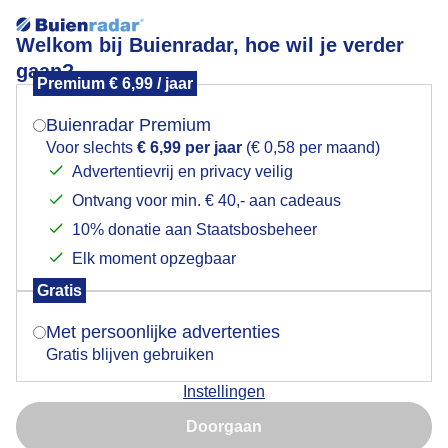
Welkom bij Buienradar, hoe wil je verder
gaan?
Premium € 6,99 / jaar
Mogen we je locatie gebruiken voor het
Komt de zon vandaag
weer?
Buienradar Premium
Voor slechts
€ 6,99 per jaar
(€ 0,58 per maand)
Advertentievrij en privacy veilig
Ontvang voor min. € 40,- aan cadeaus
Indien je hier nog geen akkoord op hebt gegeven,
verschijnt er zo een pop-up uit je browser waarin
10% donatie aan Staatsbosbeheer
deze toestemming gevraagd wordt.
Elk moment opzegbaar
Gratis
Is goed, toon de popup
Met persoonlijke advertenties
Gratis blijven gebruiken
De dag begint grijsbewolkt en of het zonnescherm
Instellingen
vandaag nodig is, misschien vanmiddag
Nu niet, misschien later
Doorgaan
Door: Toon Boons
Gemaakt: 16-08-2025, 49x bekeken
Gebruik je Safari en wil je niet elke dag deze pop-up zien?