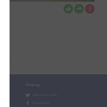
 aub...
Overig
@BuienradarNL
Buienradar