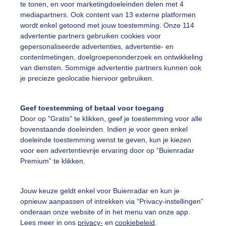
te tonen, en voor marketingdoeleinden delen met 4
mediapartners. Ook content van 13 externe platformen
r: Ed van der Padt
Gemaakt: 15-08-2025, 23x bekeken
wordt enkel getoond met jouw toestemming. Onze 114
advertentie partners gebruiken cookies voor
gepersonaliseerde advertenties, advertentie- en
contentmetingen, doelgroepenonderzoek en ontwikkeling
ekijk slideshow
van diensten. Sommige advertentie partners kunnen ook
je precieze geolocatie hiervoor gebruiken.
Geef toestemming of betaal voor toegang
Door op "Gratis" te klikken, geef je toestemming voor alle
bovenstaande doeleinden. Indien je voor geen enkel
Een moment geduld
doeleinde toestemming wenst te geven, kun je kiezen
voor een advertentievrije ervaring door op “Buienradar
Premium” te klikken.
uienradar
Mijn weer
Jouw keuze geldt enkel voor Buienradar en kun je
fsgegevens
De Bilt
opnieuw aanpassen of intrekken via “Privacy-instellingen”
onderaan onze website of in het menu van onze app.
stelde vragen
Lees meer in ons
privacy-
en
cookiebeleid
.