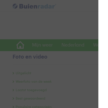
Mijn weer
Nederland
Wereld
Foto en video
W
Uitgelicht
Weerfoto van de week
Laatst toegevoegd
Best gewaardeerd
Populaire categorieën