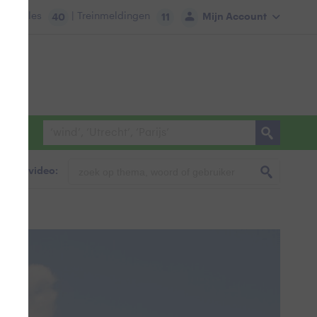
tie:
Files
| Treinmeldingen
Mijn Account
40
11
foto & video: