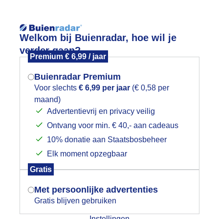
Reisinforma
Welkom bij Buienradar, hoe wil je
verder gaan?
Premium € 6,99 / jaar
Buienradar Premium
Voor slechts
€ 6,99 per jaar
(€ 0,58 per
wijd
Foto en video
Weerzine
maand)
Mogen we je locatie gebruiken voor
Advertentievrij en privacy veilig
het weer?
Zoeken in 
Ontvang voor min. € 40,- aan cadeaus
10% donatie aan Staatsbosbeheer
eerfoto's 15-8-2025 Bleskensgraaf.
Elk moment opzegbaar
Indien je hier nog geen akkoord op hebt
Gratis
gegeven, verschijnt er zo een pop-up uit
je browser waarin deze toestemming
Met persoonlijke advertenties
gevraagd wordt.
Gratis blijven gebruiken
Instellingen