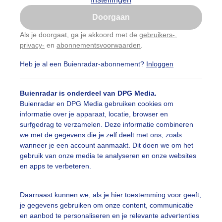
Is goed, toon de popup
Doorgaan
Nu niet, misschien later
Als je doorgaat, ga je akkoord met de
gebruikers-
,
privacy-
en
abonnementsvoorwaarden
.
Gebruik je Safari en wil je niet elke dag deze pop-up
zien?
Heb je al een Buienradar-abonnement?
Inloggen
Klik
hier
om dit aan te passen
Buienradar is onderdeel van DPG Media.
Buienradar en DPG Media gebruiken cookies om
informatie over je apparaat, locatie, browser en
surfgedrag te verzamelen. Deze informatie combineren
we met de gegevens die je zelf deelt met ons, zoals
wanneer je een account aanmaakt. Dit doen we om het
gebruik van onze media te analyseren en onze websites
en apps te verbeteren.
Daarnaast kunnen we, als je hier toestemming voor geeft,
je gegevens gebruiken om onze content, communicatie
en aanbod te personaliseren en je relevante advertenties