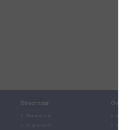
Doo
B
Direct naar
Over B
Weerstations
Bedrij
24 uurs radar
Veelge