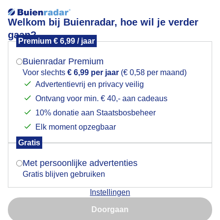
Welkom bij Buienradar, hoe wil je verder
gaan?
Premium € 6,99 / jaar
Mogen we je locatie gebruiken voor het
Zonovergoten vanmorgen !
weer?
Buienradar Premium
Voor slechts
€ 6,99 per jaar
(€ 0,58 per maand)
Advertentievrij en privacy veilig
Ontvang voor min. € 40,- aan cadeaus
Indien je hier nog geen akkoord op hebt gegeven,
verschijnt er zo een pop-up uit je browser waarin
10% donatie aan Staatsbosbeheer
deze toestemming gevraagd wordt.
Elk moment opzegbaar
Gratis
Is goed, toon de popup
Met persoonlijke advertenties
Gratis blijven gebruiken
Instellingen
Nu niet, misschien later
Doorgaan
Gebruik je Safari en wil je niet elke dag deze pop-up zien?