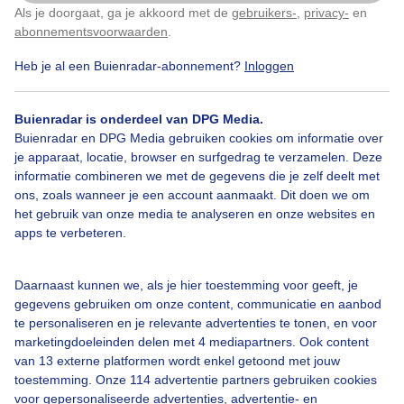
Als je doorgaat, ga je akkoord met de
gebruikers-
,
privacy-
en
Klik
hier
om dit aan te passen
Door: Willem van Nunen
Gemaakt: 15-08-2025, 16x bekeken
abonnementsvoorwaarden
.
Heb je al een Buienradar-abonnement?
Inloggen
Buienradar is onderdeel van DPG Media.
Buienradar en DPG Media gebruiken cookies om informatie over
Bekijk slideshow
je apparaat, locatie, browser en surfgedrag te verzamelen. Deze
informatie combineren we met de gegevens die je zelf deelt met
ons, zoals wanneer je een account aanmaakt. Dit doen we om
het gebruik van onze media te analyseren en onze websites en
apps te verbeteren.
Een moment geduld aub...
Daarnaast kunnen we, als je hier toestemming voor geeft, je
gegevens gebruiken om onze content, communicatie en aanbod
te personaliseren en je relevante advertenties te tonen, en voor
marketingdoeleinden delen met 4 mediapartners. Ook content
van 13 externe platformen wordt enkel getoond met jouw
toestemming. Onze 114 advertentie partners gebruiken cookies
voor gepersonaliseerde advertenties, advertentie- en