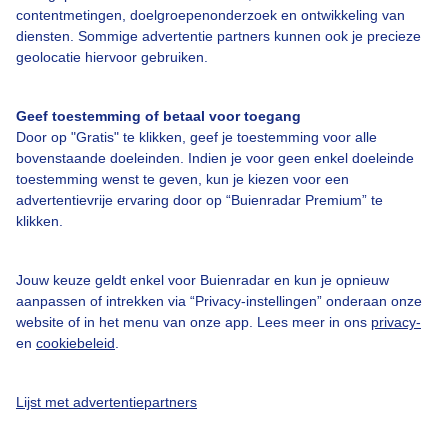
Over Buienradar
contentmetingen, doelgroepenonderzoek en ontwikkeling van
diensten. Sommige advertentie partners kunnen ook je precieze
geolocatie hiervoor gebruiken.
Bedrijfsgegevens
Veelgestelde vragen
Geef toestemming of betaal voor toegang
Contact
Door op "Gratis" te klikken, geef je toestemming voor alle
bovenstaande doeleinden. Indien je voor geen enkel doeleinde
Toegankelijkheid
toestemming wenst te geven, kun je kiezen voor een
advertentievrije ervaring door op “Buienradar Premium” te
Gebruikersvoorwaarden
klikken.
Adverteren
Buienradar Team
Jouw keuze geldt enkel voor Buienradar en kun je opnieuw
aanpassen of intrekken via “Privacy-instellingen” onderaan onze
Privacy beleid
website of in het menu van onze app. Lees meer in ons
privacy-
Cookie beleid
en
cookiebeleid
.
Privacy instellingen
Lijst met advertentiepartners
Gratis weerdata