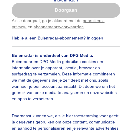
Is goed, toon de popup
Doorgaan
Nu niet, misschien later
Als je doorgaat, ga je akkoord met de
gebruikers-
,
privacy-
en
abonnementsvoorwaarden
.
Gebruik je Safari en wil je niet elke dag deze pop-up
zien?
Heb je al een Buienradar-abonnement?
Inloggen
Klik
hier
om dit aan te passen
Buienradar is onderdeel van DPG Media.
Buienradar en DPG Media gebruiken cookies om
informatie over je apparaat, locatie, browser en
surfgedrag te verzamelen. Deze informatie combineren
we met de gegevens die je zelf deelt met ons, zoals
wanneer je een account aanmaakt. Dit doen we om het
gebruik van onze media te analyseren en onze websites
en apps te verbeteren.
Daarnaast kunnen we, als je hier toestemming voor geeft,
je gegevens gebruiken om onze content, communicatie
en aanbod te personaliseren en je relevante advertenties