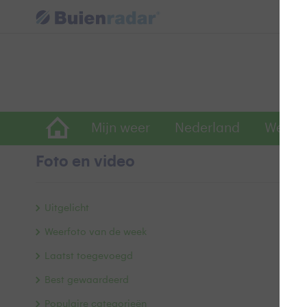
Mijn weer
Nederland
Wereld
Foto en video
S
Uitgelicht
Weerfoto van de week
Laatst toegevoegd
Best gewaardeerd
Populaire categorieën