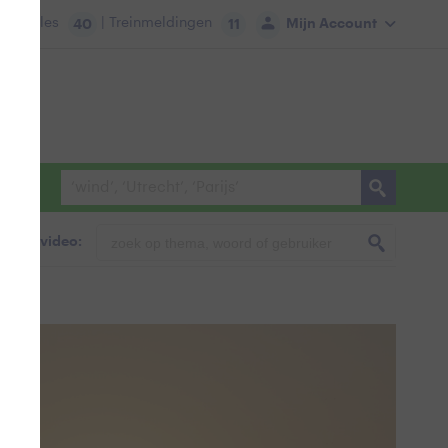
tie:
Files
| Treinmeldingen
Mijn Account
40
11
foto & video: