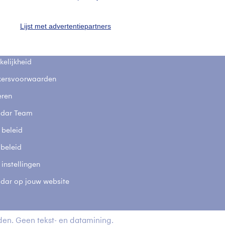
fsgegevens
De Bilt
Lijst met advertentiepartners
stelde vragen
t
elijkheid
kersvoorwaarden
eren
adar Team
 beleid
 beleid
 instellingen
adar op jouw website
en. Geen tekst- en datamining.