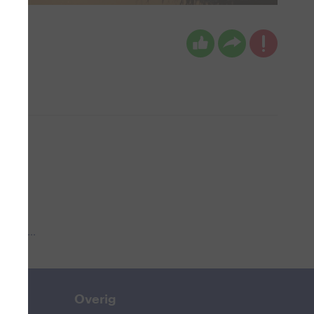
 aub...
Overig