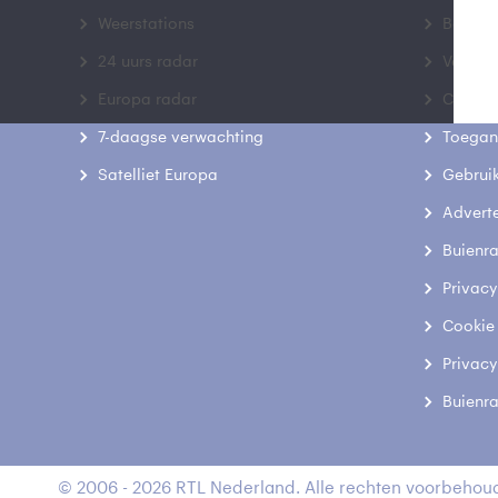
Weerstations
Bedrij
24 uurs radar
Veelge
Europa radar
Contac
7-daagse verwachting
Toegank
Satelliet Europa
Gebrui
Advert
Buienr
Privacy
Cookie
Privacy
Buienr
© 2006 - 2026 RTL Nederland. Alle rechten voorbehoud