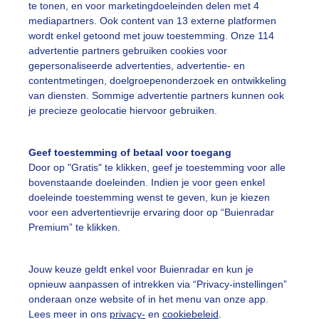
te tonen, en voor marketingdoeleinden delen met 4
ieuze mist in de polder
mediapartners. Ook content van 13 externe platformen
wordt enkel getoond met jouw toestemming. Onze 114
r: Joost Mooij
Gemaakt: 15-08-2025, 20x bekeken
advertentie partners gebruiken cookies voor
gepersonaliseerde advertenties, advertentie- en
contentmetingen, doelgroepenonderzoek en ontwikkeling
ist
Zonsopkomst
van diensten. Sommige advertentie partners kunnen ook
je precieze geolocatie hiervoor gebruiken.
ekijk slideshow
Geef toestemming of betaal voor toegang
Door op "Gratis" te klikken, geef je toestemming voor alle
bovenstaande doeleinden. Indien je voor geen enkel
doeleinde toestemming wenst te geven, kun je kiezen
voor een advertentievrije ervaring door op “Buienradar
Premium” te klikken.
Een moment geduld
Jouw keuze geldt enkel voor Buienradar en kun je
opnieuw aanpassen of intrekken via “Privacy-instellingen”
onderaan onze website of in het menu van onze app.
uienradar
Mijn weer
Lees meer in ons
privacy-
en
cookiebeleid
.