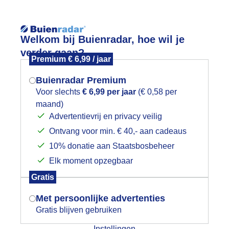
Reisinforma
Welkom bij Buienradar, hoe wil je
verder gaan?
Premium € 6,99 / jaar
Buienradar Premium
Voor slechts
€ 6,99 per jaar
(€ 0,58 per
wijd
Foto en video
Weerzine
maand)
Mogen we je locatie gebruiken voor
Advertentievrij en privacy veilig
het weer?
Zoeken in 
Ontvang voor min. € 40,- aan cadeaus
10% donatie aan Staatsbosbeheer
erieuze mist
Elk moment opzegbaar
Indien je hier nog geen akkoord op hebt
Gratis
gegeven, verschijnt er zo een pop-up uit
je browser waarin deze toestemming
Met persoonlijke advertenties
gevraagd wordt.
Gratis blijven gebruiken
Instellingen