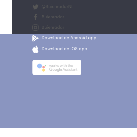
@BuienradarNL
Buienradar
Buienradar
Download de Android app
Download de iOS app