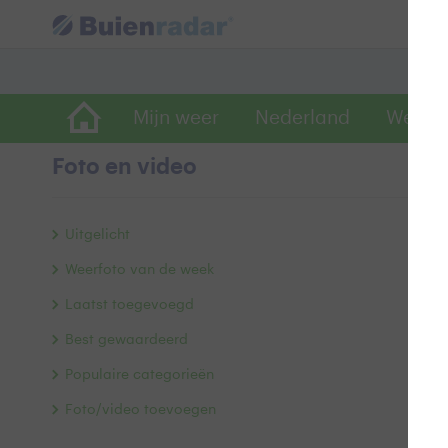
Mijn weer
Nederland
Wereld
Foto en video
T
Uitgelicht
Weerfoto van de week
Laatst toegevoegd
Best gewaardeerd
Populaire categorieën
Foto/video toevoegen