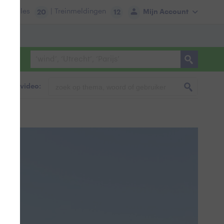
tie:
Files
| Treinmeldingen
Mijn Account
20
12
foto & video: