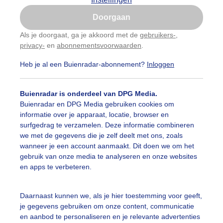
Is goed, toon de popup
Doorgaan
Nu niet, misschien later
Als je doorgaat, ga je akkoord met de
gebruikers-
,
privacy-
en
abonnementsvoorwaarden
.
Gebruik je Safari en wil je niet elke dag deze pop-up
zien?
Heb je al een Buienradar-abonnement?
Inloggen
Klik
hier
om dit aan te passen
Buienradar is onderdeel van DPG Media.
Buienradar en DPG Media gebruiken cookies om
informatie over je apparaat, locatie, browser en
surfgedrag te verzamelen. Deze informatie combineren
we met de gegevens die je zelf deelt met ons, zoals
wanneer je een account aanmaakt. Dit doen we om het
gebruik van onze media te analyseren en onze websites
en apps te verbeteren.
Daarnaast kunnen we, als je hier toestemming voor geeft,
je gegevens gebruiken om onze content, communicatie
en aanbod te personaliseren en je relevante advertenties