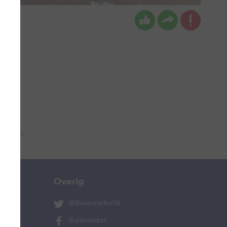
n
 aub...
Overig
@BuienradarNL
Buienradar