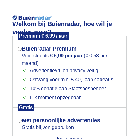
Reisinforma
Lees meer.
Welkom bij Buienradar, hoe wil je
verder gaan?
Premium € 6,99 / jaar
wijd
Foto en video
Weerzine
Buienradar Premium
Zoeken in 
Voor slechts
€ 6,99 per jaar
(€ 0,58 per
maand)
Mogen we je locatie gebruiken voor
errasweer
Advertentievrij en privacy veilig
het weer?
Ontvang voor min. € 40,- aan cadeaus
10% donatie aan Staatsbosbeheer
Elk moment opzegbaar
Indien je hier nog geen akkoord op hebt
Gratis
gegeven, verschijnt er zo een pop-up uit
je browser waarin deze toestemming
Met persoonlijke advertenties
gevraagd wordt.
Gratis blijven gebruiken
Instellingen