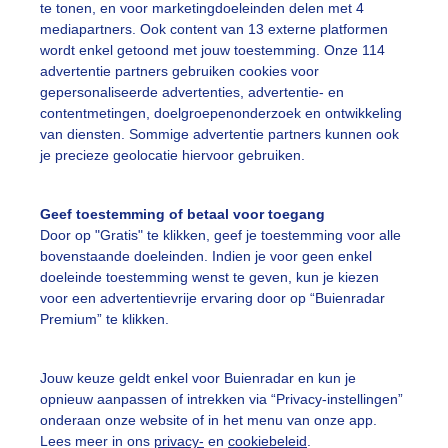
te tonen, en voor marketingdoeleinden delen met 4
mediapartners. Ook content van 13 externe platformen
r: Erica van Leeuwen-de Bruijn
Gemaakt: 14-08-2025, 22x bekeke
wordt enkel getoond met jouw toestemming. Onze 114
advertentie partners gebruiken cookies voor
gepersonaliseerde advertenties, advertentie- en
contentmetingen, doelgroepenonderzoek en ontwikkeling
ekijk slideshow
van diensten. Sommige advertentie partners kunnen ook
je precieze geolocatie hiervoor gebruiken.
Geef toestemming of betaal voor toegang
Door op "Gratis" te klikken, geef je toestemming voor alle
bovenstaande doeleinden. Indien je voor geen enkel
Een moment geduld
doeleinde toestemming wenst te geven, kun je kiezen
voor een advertentievrije ervaring door op “Buienradar
Premium” te klikken.
uienradar
Mijn weer
Jouw keuze geldt enkel voor Buienradar en kun je
opnieuw aanpassen of intrekken via “Privacy-instellingen”
fsgegevens
De Bilt
onderaan onze website of in het menu van onze app.
stelde vragen
Lees meer in ons
privacy-
en
cookiebeleid
.