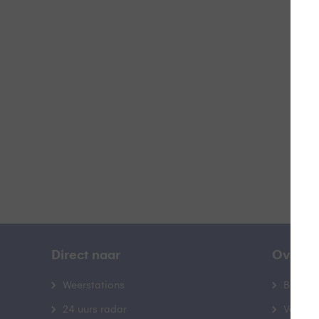
Doo
B
Direct naar
Over B
Weerstations
Bedrij
24 uurs radar
Veelge