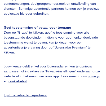
contentmetingen, doelgroepenonderzoek en ontwikkeling van
diensten. Sommige advertentie partners kunnen ook je precieze
geolocatie hiervoor gebruiken.
Over Buienradar
Geef toestemming of betaal voor toegang
Door op "Gratis" te klikken, geef je toestemming voor alle
bovenstaande doeleinden. Indien je voor geen enkel doeleinde
Bedrijfsgegevens
toestemming wenst te geven, kun je kiezen voor een
advertentievrije ervaring door op “Buienradar Premium” te
Veelgestelde vragen
klikken.
Contact
Toegankelijkheid
Jouw keuze geldt enkel voor Buienradar en kun je opnieuw
aanpassen of intrekken via “Privacy-instellingen” onderaan onze
Gebruikersvoorwaarden
website of in het menu van onze app. Lees meer in ons
privacy-
Adverteren
en
cookiebeleid
.
Buienradar Team
Lijst met advertentiepartners
Privacy beleid
Cookie beleid