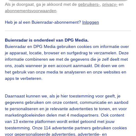
Wilhelminadorp Zeeland Strakblauwe lucht
Als je doorgaat, ga je akkoord met de
gebruikers-
,
privacy-
en
Klik
hier
om dit aan te passen
vanmorgen met een fris windje.
abonnementsvoorwaarden
.
Heb je al een Buienradar-abonnement?
Inloggen
Door: Geeske Harkema
Gemaakt: 14-08-2025, 193x bekeken
Buienradar is onderdeel van DPG Media.
2
Buienradar en DPG Media gebruiken cookies om informatie over
je apparaat, locatie, browser en surfgedrag te verzamelen. Deze
Strakblauw
Zeilboot
Vakantie
informatie combineren we met de gegevens die je zelf deelt met
ons, zoals wanneer je een account aanmaakt. Dit doen we om
het gebruik van onze media te analyseren en onze websites en
apps te verbeteren.
Bekijk slideshow
Daarnaast kunnen we, als je hier toestemming voor geeft, je
gegevens gebruiken om onze content, communicatie en aanbod
te personaliseren en je relevante advertenties te tonen, en voor
marketingdoeleinden delen met 4 mediapartners. Ook content
van 13 externe platformen wordt enkel getoond met jouw
Een moment geduld aub...
toestemming. Onze 114 advertentie partners gebruiken cookies
voor gepersonaliseerde advertenties, advertentie- en