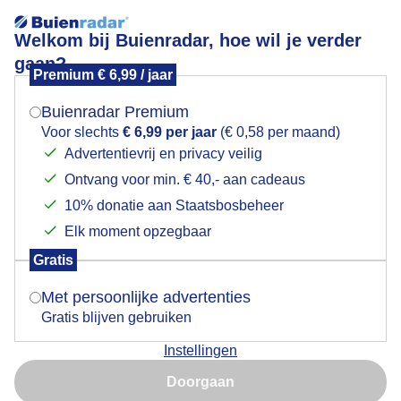
Welkom bij Buienradar, hoe wil je verder
gaan?
Premium € 6,99 / jaar
Mogen we je locatie gebruiken voor het
Zomer in Zeeland!
weer?
Buienradar Premium
Voor slechts
€ 6,99 per jaar
(€ 0,58 per maand)
Advertentievrij en privacy veilig
Ontvang voor min. € 40,- aan cadeaus
Indien je hier nog geen akkoord op hebt gegeven,
verschijnt er zo een pop-up uit je browser waarin
10% donatie aan Staatsbosbeheer
deze toestemming gevraagd wordt.
Elk moment opzegbaar
Gratis
Is goed, toon de popup
Met persoonlijke advertenties
Gratis blijven gebruiken
Instellingen
Nu niet, misschien later
Doorgaan
Gebruik je Safari en wil je niet elke dag deze pop-up zien?