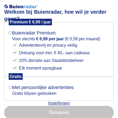
Welkom bij Buienradar, hoe wil je verder
gaan?
Premium € 6,99 / jaar
Mogen we je locatie gebruiken voor het
Zonsopkomst
weer?
Buienradar Premium
Voor slechts
€ 6,99 per jaar
(€ 0,58 per maand)
Advertentievrij en privacy veilig
Ontvang voor min. € 40,- aan cadeaus
Indien je hier nog geen akkoord op hebt gegeven,
verschijnt er zo een pop-up uit je browser waarin
10% donatie aan Staatsbosbeheer
deze toestemming gevraagd wordt.
Elk moment opzegbaar
Gratis
Is goed, toon de popup
Met persoonlijke advertenties
Gratis blijven gebruiken
Instellingen
Nu niet, misschien later
na een frisse nacht nu 20 graden Celsius in Sauerland
Doorgaan
Gebruik je Safari en wil je niet elke dag deze pop-up zien?