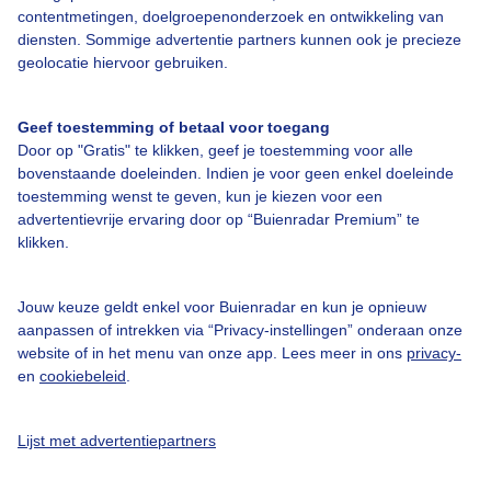
contentmetingen, doelgroepenonderzoek en ontwikkeling van
diensten. Sommige advertentie partners kunnen ook je precieze
Over Buienradar
geolocatie hiervoor gebruiken.
Bedrijfsgegevens
Geef toestemming of betaal voor toegang
Veelgestelde vragen
Door op "Gratis" te klikken, geef je toestemming voor alle
bovenstaande doeleinden. Indien je voor geen enkel doeleinde
Contact
toestemming wenst te geven, kun je kiezen voor een
Toegankelijkheid
advertentievrije ervaring door op “Buienradar Premium” te
klikken.
Gebruikersvoorwaarden
Adverteren
Jouw keuze geldt enkel voor Buienradar en kun je opnieuw
aanpassen of intrekken via “Privacy-instellingen” onderaan onze
Buienradar Team
website of in het menu van onze app. Lees meer in ons
privacy-
Privacy beleid
en
cookiebeleid
.
Cookie beleid
Lijst met advertentiepartners
Privacy instellingen
Gratis weerdata