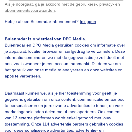
Als je doorgaat, ga je akkoord met de
gebruikers-
,
privacy-
en
Klik
hier
om dit aan te passen
Door: Corry van Daalen
Gemaakt: 14-08-2025, 20x bekeken
abonnementsvoorwaarden
.
Heb je al een Buienradar-abonnement?
Inloggen
Zonsopkomst
Buienradar is onderdeel van DPG Media.
Buienradar en DPG Media gebruiken cookies om informatie over
je apparaat, locatie, browser en surfgedrag te verzamelen. Deze
informatie combineren we met de gegevens die je zelf deelt met
Bekijk slideshow
ons, zoals wanneer je een account aanmaakt. Dit doen we om
het gebruik van onze media te analyseren en onze websites en
apps te verbeteren.
Daarnaast kunnen we, als je hier toestemming voor geeft, je
Een moment geduld aub...
gegevens gebruiken om onze content, communicatie en aanbod
te personaliseren en je relevante advertenties te tonen, en voor
marketingdoeleinden delen met 4 mediapartners. Ook content
van 13 externe platformen wordt enkel getoond met jouw
toestemming. Onze 114 advertentie partners gebruiken cookies
voor gepersonaliseerde advertenties, advertentie- en