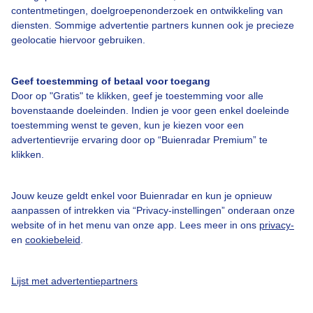
Bedrijfsgegevens
contentmetingen, doelgroepenonderzoek en ontwikkeling van
diensten. Sommige advertentie partners kunnen ook je precieze
Veelgestelde vragen
geolocatie hiervoor gebruiken.
Contact
Toegankelijkheid
Geef toestemming of betaal voor toegang
Door op "Gratis" te klikken, geef je toestemming voor alle
Gebruikersvoorwaarden
bovenstaande doeleinden. Indien je voor geen enkel doeleinde
toestemming wenst te geven, kun je kiezen voor een
Adverteren
advertentievrije ervaring door op “Buienradar Premium” te
Buienradar Team
klikken.
Privacy beleid
Jouw keuze geldt enkel voor Buienradar en kun je opnieuw
Cookie beleid
aanpassen of intrekken via “Privacy-instellingen” onderaan onze
Privacy instellingen
website of in het menu van onze app. Lees meer in ons
privacy-
en
cookiebeleid
.
Gratis weerdata
@BuienradarNL
Lijst met advertentiepartners
Buienradar