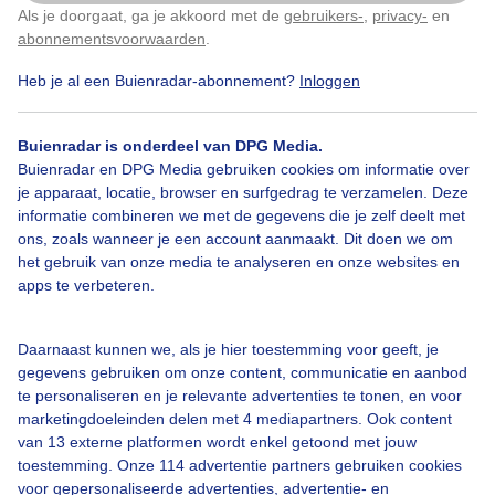
Als je doorgaat, ga je akkoord met de
gebruikers-
,
privacy-
en
Klik
hier
om dit aan te passen
Hitte
Terras
Bos
abonnementsvoorwaarden
.
Heb je al een Buienradar-abonnement?
Inloggen
Bekijk slideshow
Buienradar is onderdeel van DPG Media.
Buienradar en DPG Media gebruiken cookies om informatie over
je apparaat, locatie, browser en surfgedrag te verzamelen. Deze
informatie combineren we met de gegevens die je zelf deelt met
ons, zoals wanneer je een account aanmaakt. Dit doen we om
het gebruik van onze media te analyseren en onze websites en
Een moment geduld aub...
apps te verbeteren.
Daarnaast kunnen we, als je hier toestemming voor geeft, je
gegevens gebruiken om onze content, communicatie en aanbod
te personaliseren en je relevante advertenties te tonen, en voor
marketingdoeleinden delen met 4 mediapartners. Ook content
van 13 externe platformen wordt enkel getoond met jouw
Over Buienradar
toestemming. Onze 114 advertentie partners gebruiken cookies
voor gepersonaliseerde advertenties, advertentie- en