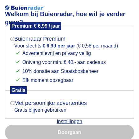
Welkom bij Buienradar, hoe wil je verder
gaan?
Premium € 6,99 / jaar
Mogen we je locatie gebruiken voor het
Heerlijke verkoeling op het terras in het bos vandaag
weer?
Buienradar Premium
Voor slechts
€ 6,99 per jaar
(€ 0,58 per maand)
Advertentievrij en privacy veilig
Ontvang voor min. € 40,- aan cadeaus
Indien je hier nog geen akkoord op hebt gegeven,
verschijnt er zo een pop-up uit je browser waarin
10% donatie aan Staatsbosbeheer
deze toestemming gevraagd wordt.
Elk moment opzegbaar
Gratis
Is goed, toon de popup
Met persoonlijke advertenties
Verkoeling
Gratis blijven gebruiken
Door: Joyce Derksen
Gemaakt: 13-08-2025, 57x bekeken
Instellingen
Nu niet, misschien later
Doorgaan
Gebruik je Safari en wil je niet elke dag deze pop-up zien?