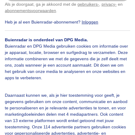
Dekje voor de warmte voor het paard
Als je doorgaat, ga je akkoord met de
gebruikers-
,
privacy-
en
Klik
hier
om dit aan te passen
abonnementsvoorwaarden
.
Door: Joost Mooij
Gemaakt: 13-08-2025, 18x bekeken
Heb je al een Buienradar-abonnement?
Inloggen
Buienradar is onderdeel van DPG Media.
Buienradar en DPG Media gebruiken cookies om informatie over
Hitte
je apparaat, locatie, browser en surfgedrag te verzamelen. Deze
informatie combineren we met de gegevens die je zelf deelt met
ons, zoals wanneer je een account aanmaakt. Dit doen we om
het gebruik van onze media te analyseren en onze websites en
Bekijk slideshow
apps te verbeteren.
Daarnaast kunnen we, als je hier toestemming voor geeft, je
gegevens gebruiken om onze content, communicatie en aanbod
te personaliseren en je relevante advertenties te tonen, en voor
marketingdoeleinden delen met 4 mediapartners. Ook content
Een moment geduld aub...
van 13 externe platformen wordt enkel getoond met jouw
toestemming. Onze 114 advertentie partners gebruiken cookies
voor gepersonaliseerde advertenties, advertentie- en