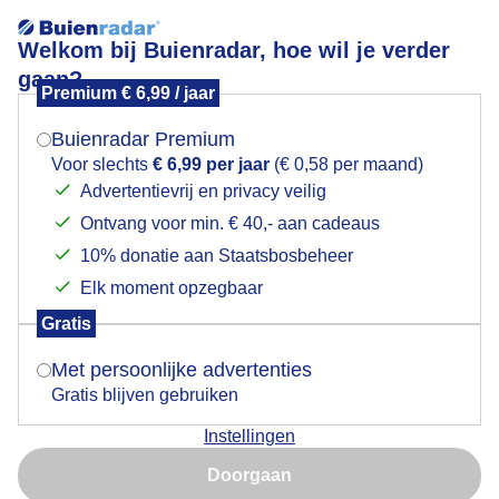
Welkom bij Buienradar, hoe wil je verder
gaan?
Premium € 6,99 / jaar
Mogen we je locatie gebruiken voor het
Lees meer.
weer?
Buienradar Premium
Dekje
Voor slechts
€ 6,99 per jaar
(€ 0,58 per maand)
Advertentievrij en privacy veilig
Ontvang voor min. € 40,- aan cadeaus
Indien je hier nog geen akkoord op hebt gegeven,
verschijnt er zo een pop-up uit je browser waarin
10% donatie aan Staatsbosbeheer
deze toestemming gevraagd wordt.
Elk moment opzegbaar
Gratis
Is goed, toon de popup
Met persoonlijke advertenties
Gratis blijven gebruiken
Instellingen
Nu niet, misschien later
Doorgaan
Gebruik je Safari en wil je niet elke dag deze pop-up zien?