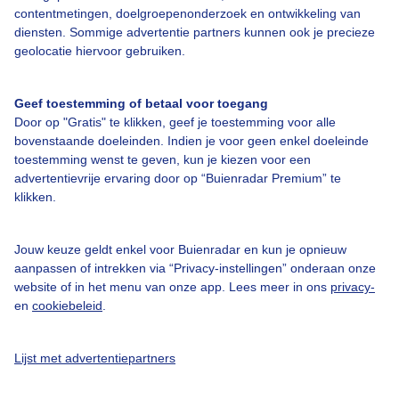
contentmetingen, doelgroepenonderzoek en ontwikkeling van
diensten. Sommige advertentie partners kunnen ook je precieze
geolocatie hiervoor gebruiken.
Over Buienradar
Geef toestemming of betaal voor toegang
Door op "Gratis" te klikken, geef je toestemming voor alle
Bedrijfsgegevens
bovenstaande doeleinden. Indien je voor geen enkel doeleinde
Veelgestelde vragen
toestemming wenst te geven, kun je kiezen voor een
advertentievrije ervaring door op “Buienradar Premium” te
Contact
klikken.
Toegankelijkheid
Gebruikersvoorwaarden
Jouw keuze geldt enkel voor Buienradar en kun je opnieuw
aanpassen of intrekken via “Privacy-instellingen” onderaan onze
Adverteren
website of in het menu van onze app. Lees meer in ons
privacy-
en
cookiebeleid
.
Buienradar Team
Privacy beleid
Lijst met advertentiepartners
Cookie beleid
Privacy instellingen