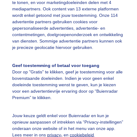
te tonen, en voor marketingdoeleinden delen met 4
ukkend warm strandweer
mediapartners. Ook content van 13 externe platformen
wordt enkel getoond met jouw toestemming. Onze 114
r: Anne-Marie van Iersel
Gemaakt: 13-08-2025, 46x bekeken
advertentie partners gebruiken cookies voor
gepersonaliseerde advertenties, advertentie- en
contentmetingen, doelgroepenonderzoek en ontwikkeling
rukkendwarm
Zomer
Wolken
van diensten. Sommige advertentie partners kunnen ook
je precieze geolocatie hiervoor gebruiken.
ekijk slideshow
Geef toestemming of betaal voor toegang
Door op "Gratis" te klikken, geef je toestemming voor alle
bovenstaande doeleinden. Indien je voor geen enkel
doeleinde toestemming wenst te geven, kun je kiezen
voor een advertentievrije ervaring door op “Buienradar
Premium” te klikken.
Een moment geduld
Jouw keuze geldt enkel voor Buienradar en kun je
opnieuw aanpassen of intrekken via “Privacy-instellingen”
onderaan onze website of in het menu van onze app.
uienradar
Mijn weer
Lees meer in ons
privacy-
en
cookiebeleid
.