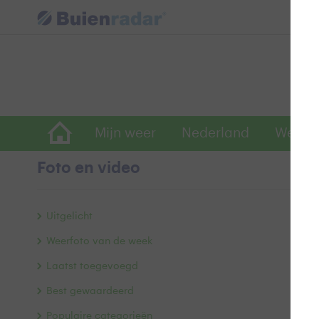
Mijn weer
Nederland
Wereld
Foto en video
D
Uitgelicht
Weerfoto van de week
Laatst toegevoegd
Best gewaardeerd
Populaire categorieën