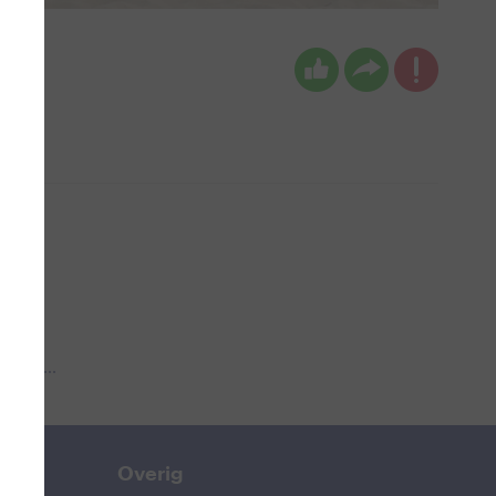
 aub...
Overig