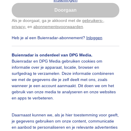
Is goed, toon de popup
Doorgaan
Nu niet, misschien later
Als je doorgaat, ga je akkoord met de
gebruikers-
,
privacy-
en
abonnementsvoorwaarden
.
Gebruik je Safari en wil je niet elke dag deze pop-up
zien?
Heb je al een Buienradar-abonnement?
Inloggen
Klik
hier
om dit aan te passen
Buienradar is onderdeel van DPG Media.
Buienradar en DPG Media gebruiken cookies om
informatie over je apparaat, locatie, browser en
surfgedrag te verzamelen. Deze informatie combineren
we met de gegevens die je zelf deelt met ons, zoals
wanneer je een account aanmaakt. Dit doen we om het
gebruik van onze media te analyseren en onze websites
en apps te verbeteren.
Daarnaast kunnen we, als je hier toestemming voor geeft,
je gegevens gebruiken om onze content, communicatie
en aanbod te personaliseren en je relevante advertenties