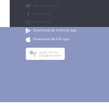
@BuienradarNL
Buienradar
Buienradar
Download de Android app
Download de iOS app