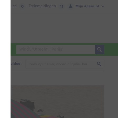
tie:
Files
| Treinmeldingen
Mijn Account
0
11
foto & video: