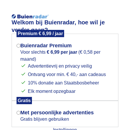
Reisinforma
Welkom bij Buienradar, hoe wil je
verder gaan?
Premium € 6,99 / jaar
Buienradar Premium
Voor slechts
€ 6,99 per jaar
(€ 0,58 per
wijd
Foto en video
Weerzine
maand)
Mogen we je locatie gebruiken voor
Advertentievrij en privacy veilig
het weer?
Zoeken in 
Ontvang voor min. € 40,- aan cadeaus
10% donatie aan Staatsbosbeheer
rukkend warm strandweer
Elk moment opzegbaar
Indien je hier nog geen akkoord op hebt
Gratis
gegeven, verschijnt er zo een pop-up uit
je browser waarin deze toestemming
Met persoonlijke advertenties
gevraagd wordt.
Gratis blijven gebruiken
Instellingen