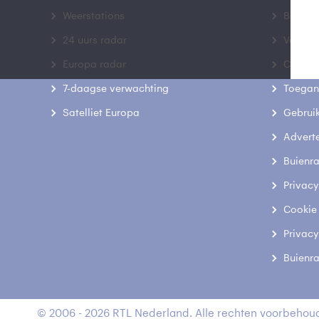
Weerstations
Bedrij
24 uurs radar
Veelge
Europa radar
Contac
7-daagse verwachting
Toegank
Satelliet Europa
Gebrui
Advert
Buienr
Privacy
Cookie
Privacy
Buienr
© 2006 - 2026 RTL Nederland. Alle rechten voorbehoud