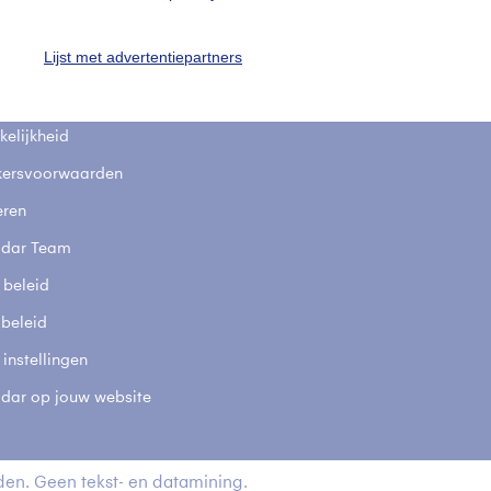
fsgegevens
De Bilt
Lijst met advertentiepartners
stelde vragen
t
elijkheid
kersvoorwaarden
eren
adar Team
 beleid
 beleid
 instellingen
adar op jouw website
en. Geen tekst- en datamining.