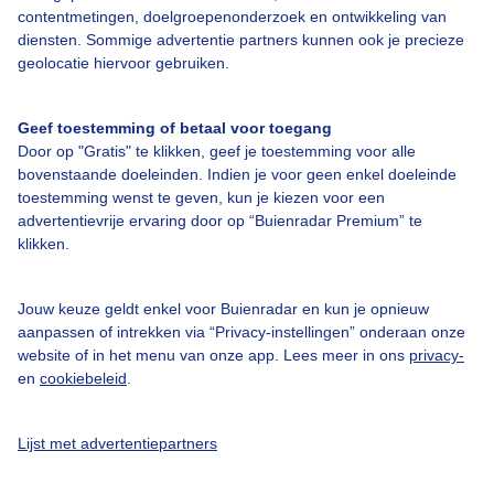
contentmetingen, doelgroepenonderzoek en ontwikkeling van
diensten. Sommige advertentie partners kunnen ook je precieze
Bedrijfsgegevens
geolocatie hiervoor gebruiken.
Veelgestelde vragen
Geef toestemming of betaal voor toegang
Contact
Door op "Gratis" te klikken, geef je toestemming voor alle
Toegankelijkheid
bovenstaande doeleinden. Indien je voor geen enkel doeleinde
toestemming wenst te geven, kun je kiezen voor een
Gebruikersvoorwaarden
advertentievrije ervaring door op “Buienradar Premium” te
klikken.
Adverteren
Buienradar Team
Jouw keuze geldt enkel voor Buienradar en kun je opnieuw
Privacy beleid
aanpassen of intrekken via “Privacy-instellingen” onderaan onze
website of in het menu van onze app. Lees meer in ons
privacy-
Cookie beleid
en
cookiebeleid
.
Privacy instellingen
Gratis weerdata
Lijst met advertentiepartners
@BuienradarNL