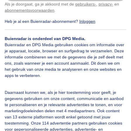
Als je doorgaat, ga je akkoord met de
gebruikers-
,
privacy-
en
Klik
hier
om dit aan te passen
abonnementsvoorwaarden
.
Heb je al een Buienradar-abonnement?
Inloggen
Neveligbovenzee
Zonnig
Broeierig
Buienradar is onderdeel van DPG Media.
Buienradar en DPG Media gebruiken cookies om informatie over
Bekijk slideshow
je apparaat, locatie, browser en surfgedrag te verzamelen. Deze
informatie combineren we met de gegevens die je zelf deelt met
ons, zoals wanneer je een account aanmaakt. Dit doen we om
het gebruik van onze media te analyseren en onze websites en
apps te verbeteren.
Een moment geduld aub...
Daarnaast kunnen we, als je hier toestemming voor geeft, je
gegevens gebruiken om onze content, communicatie en aanbod
te personaliseren en je relevante advertenties te tonen, en voor
marketingdoeleinden delen met 4 mediapartners. Ook content
van 13 externe platformen wordt enkel getoond met jouw
toestemming. Onze 114 advertentie partners gebruiken cookies
voor gepersonaliseerde advertenties, advertentie- en
Over Buienradar