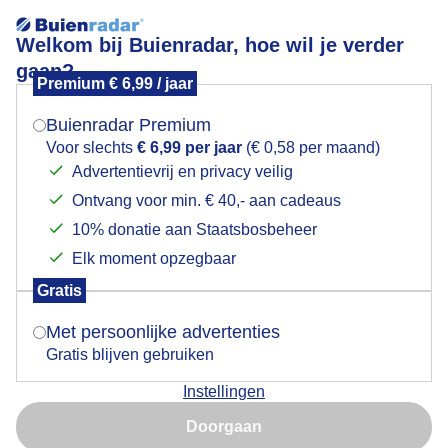
Welkom bij Buienradar, hoe wil je verder
gaan?
Premium € 6,99 / jaar
Mogen we je locatie gebruiken voor het
Zonnig, broeierig, nevelig boven zee
weer?
Buienradar Premium
Voor slechts
€ 6,99 per jaar
(€ 0,58 per maand)
Advertentievrij en privacy veilig
Ontvang voor min. € 40,- aan cadeaus
Indien je hier nog geen akkoord op hebt gegeven,
verschijnt er zo een pop-up uit je browser waarin
10% donatie aan Staatsbosbeheer
deze toestemming gevraagd wordt.
Elk moment opzegbaar
Gratis
Is goed, toon de popup
Met persoonlijke advertenties
Gratis blijven gebruiken
Zonnig, broeierig, nevelig boven zee
Instellingen
Nu niet, misschien later
Door: ria brasser
Gemaakt: 13-08-2025, 29x bekeken
Doorgaan
Gebruik je Safari en wil je niet elke dag deze pop-up zien?