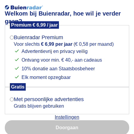
Welkom bij Buienradar, hoe wil je verder
gaan?
Premium € 6,99 / jaar
Mogen we je locatie gebruiken voor het
herfstbesjes
weer?
Buienradar Premium
Voor slechts
€ 6,99 per jaar
(€ 0,58 per maand)
Advertentievrij en privacy veilig
Ontvang voor min. € 40,- aan cadeaus
Indien je hier nog geen akkoord op hebt gegeven,
verschijnt er zo een pop-up uit je browser waarin
10% donatie aan Staatsbosbeheer
deze toestemming gevraagd wordt.
Elk moment opzegbaar
Gratis
Is goed, toon de popup
Met persoonlijke advertenties
Gratis blijven gebruiken
wondere wereld der natuur
Instellingen
Nu niet, misschien later
Door: Gert de Bruijn
Gemaakt: 12-08-2025, 47x bekeken
Doorgaan
Gebruik je Safari en wil je niet elke dag deze pop-up zien?