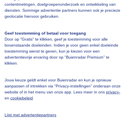
contentmetingen, doelgroepenonderzoek en ontwikkeling van
diensten. Sommige advertentie partners kunnen ook je precieze
Bedrijfsgegevens
geolocatie hiervoor gebruiken.
Veelgestelde vragen
Geef toestemming of betaal voor toegang
Contact
Door op "Gratis" te klikken, geef je toestemming voor alle
Toegankelijkheid
bovenstaande doeleinden. Indien je voor geen enkel doeleinde
toestemming wenst te geven, kun je kiezen voor een
Gebruikersvoorwaarden
advertentievrije ervaring door op “Buienradar Premium” te
klikken.
Adverteren
Buienradar Team
Jouw keuze geldt enkel voor Buienradar en kun je opnieuw
Privacy beleid
aanpassen of intrekken via “Privacy-instellingen” onderaan onze
website of in het menu van onze app. Lees meer in ons
privacy-
Cookie beleid
en
cookiebeleid
.
Privacy instellingen
Gratis weerdata
Lijst met advertentiepartners
@BuienradarNL