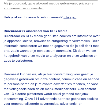
Als je doorgaat, ga je akkoord met de
gebruikers-
,
privacy-
en
Klik
hier
om dit aan te passen
abonnementsvoorwaarden
.
Heb je al een Buienradar-abonnement?
Inloggen
Natuur
Besjes
Buienradar is onderdeel van DPG Media.
Buienradar en DPG Media gebruiken cookies om informatie over
Bekijk slideshow
je apparaat, locatie, browser en surfgedrag te verzamelen. Deze
informatie combineren we met de gegevens die je zelf deelt met
ons, zoals wanneer je een account aanmaakt. Dit doen we om
het gebruik van onze media te analyseren en onze websites en
apps te verbeteren.
Een moment geduld aub...
Daarnaast kunnen we, als je hier toestemming voor geeft, je
gegevens gebruiken om onze content, communicatie en aanbod
te personaliseren en je relevante advertenties te tonen, en voor
marketingdoeleinden delen met 4 mediapartners. Ook content
van 13 externe platformen wordt enkel getoond met jouw
toestemming. Onze 114 advertentie partners gebruiken cookies
voor gepersonaliseerde advertenties, advertentie- en
Over Buienradar