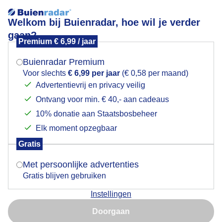
Welkom bij Buienradar, hoe wil je verder
gaan?
Premium € 6,99 / jaar
Mogen we je locatie gebruiken voor het
Stranddrukte
weer?
Buienradar Premium
Voor slechts
€ 6,99 per jaar
(€ 0,58 per maand)
Advertentievrij en privacy veilig
Ontvang voor min. € 40,- aan cadeaus
Indien je hier nog geen akkoord op hebt gegeven,
verschijnt er zo een pop-up uit je browser waarin
10% donatie aan Staatsbosbeheer
deze toestemming gevraagd wordt.
Elk moment opzegbaar
Gratis
Is goed, toon de popup
Met persoonlijke advertenties
Gratis blijven gebruiken
Zonovergoten en snikheet, lint aan parasols
Instellingen
Nu niet, misschien later
Door: ria brasser
Gemaakt: 12-08-2025, 37x bekeken
Doorgaan
Gebruik je Safari en wil je niet elke dag deze pop-up zien?