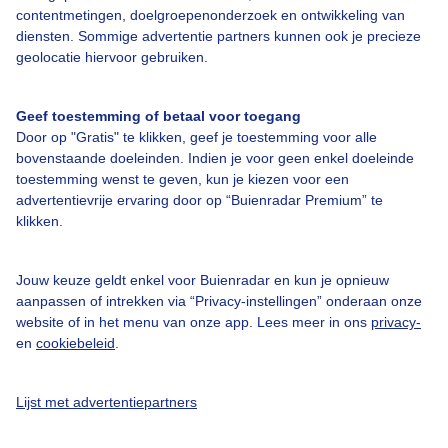
contentmetingen, doelgroepenonderzoek en ontwikkeling van
diensten. Sommige advertentie partners kunnen ook je precieze
Over Buienradar
geolocatie hiervoor gebruiken.
Bedrijfsgegevens
Geef toestemming of betaal voor toegang
Veelgestelde vragen
Door op "Gratis" te klikken, geef je toestemming voor alle
bovenstaande doeleinden. Indien je voor geen enkel doeleinde
Contact
toestemming wenst te geven, kun je kiezen voor een
advertentievrije ervaring door op “Buienradar Premium” te
Toegankelijkheid
klikken.
Gebruikersvoorwaarden
Adverteren
Jouw keuze geldt enkel voor Buienradar en kun je opnieuw
aanpassen of intrekken via “Privacy-instellingen” onderaan onze
Buienradar Team
website of in het menu van onze app. Lees meer in ons
privacy-
Privacy beleid
en
cookiebeleid
.
Cookie beleid
Lijst met advertentiepartners
Privacy instellingen
Gratis weerdata