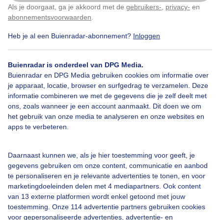
Als je doorgaat, ga je akkoord met de
gebruikers-
,
privacy-
en
Klik
hier
om dit aan te passen
abonnementsvoorwaarden
.
Heb je al een Buienradar-abonnement?
Inloggen
Lintaanparsols
Zonovergotenensnikheet
Stranddrukte
Buienradar is onderdeel van DPG Media.
Buienradar en DPG Media gebruiken cookies om informatie over
je apparaat, locatie, browser en surfgedrag te verzamelen. Deze
informatie combineren we met de gegevens die je zelf deelt met
Bekijk slideshow
ons, zoals wanneer je een account aanmaakt. Dit doen we om
het gebruik van onze media te analyseren en onze websites en
apps te verbeteren.
Daarnaast kunnen we, als je hier toestemming voor geeft, je
gegevens gebruiken om onze content, communicatie en aanbod
Een moment geduld aub...
te personaliseren en je relevante advertenties te tonen, en voor
marketingdoeleinden delen met 4 mediapartners. Ook content
van 13 externe platformen wordt enkel getoond met jouw
toestemming. Onze 114 advertentie partners gebruiken cookies
voor gepersonaliseerde advertenties, advertentie- en