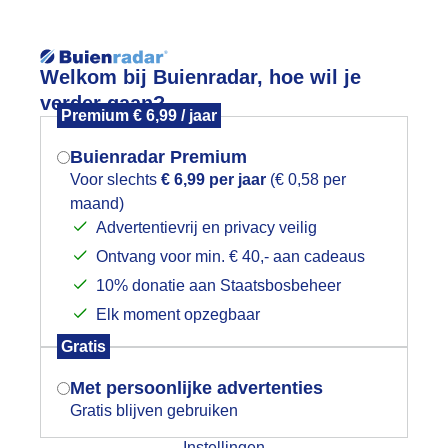
Reisinforma
Welkom bij Buienradar, hoe wil je
verder gaan?
Premium € 6,99 / jaar
Buienradar Premium
Voor slechts
€ 6,99 per jaar
(€ 0,58 per
wijd
Foto en video
Weerzine
maand)
Mogen we je locatie gebruiken voor
Advertentievrij en privacy veilig
het weer?
Zoeken in 
Ontvang voor min. € 40,- aan cadeaus
10% donatie aan Staatsbosbeheer
ikke druppels
Elk moment opzegbaar
Indien je hier nog geen akkoord op hebt
Gratis
gegeven, verschijnt er zo een pop-up uit
je browser waarin deze toestemming
Met persoonlijke advertenties
gevraagd wordt.
Gratis blijven gebruiken
Instellingen