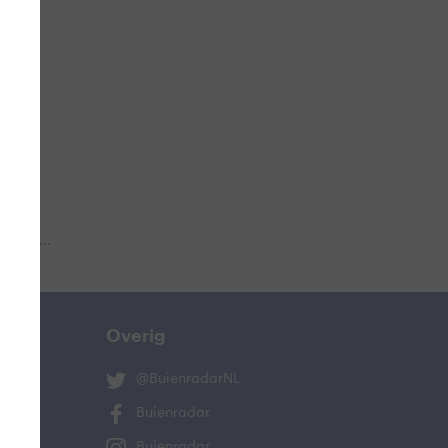
 aub...
Overig
@BuienradarNL
Buienradar
Buienradar