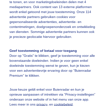
te tonen, en voor marketingdoeleinden delen met 4
mediapartners. Ook content van 13 externe platformen
ruppels
Zomer
wordt enkel getoond met jouw toestemming. Onze 114
advertentie partners gebruiken cookies voor
gepersonaliseerde advertenties, advertentie- en
ekijk slideshow
contentmetingen, doelgroepenonderzoek en ontwikkeling
van diensten. Sommige advertentie partners kunnen ook
je precieze geolocatie hiervoor gebruiken.
Geef toestemming of betaal voor toegang
Door op "Gratis" te klikken, geef je toestemming voor alle
Een moment geduld
bovenstaande doeleinden. Indien je voor geen enkel
doeleinde toestemming wenst te geven, kun je kiezen
voor een advertentievrije ervaring door op “Buienradar
Premium” te klikken.
uienradar
Mijn weer
Jouw keuze geldt enkel voor Buienradar en kun je
fsgegevens
De Bilt
opnieuw aanpassen of intrekken via “Privacy-instellingen”
stelde vragen
onderaan onze website of in het menu van onze app.
Lees meer in ons
privacy-
en
cookiebeleid
.
t