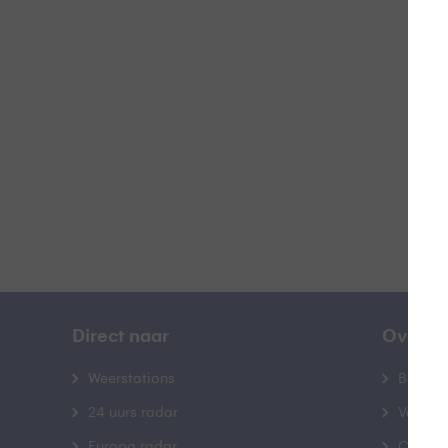
D
B
Direct naar
Over B
Weerstations
Bedrij
24 uurs radar
Veelge
Europa radar
Contac