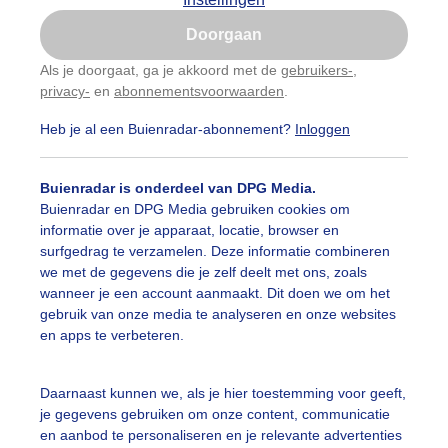
Is goed, toon de popup
Doorgaan
Nu niet, misschien later
Als je doorgaat, ga je akkoord met de
gebruikers-
,
privacy-
en
abonnementsvoorwaarden
.
Gebruik je Safari en wil je niet elke dag deze pop-up
zien?
Heb je al een Buienradar-abonnement?
Inloggen
Klik
hier
om dit aan te passen
Buienradar is onderdeel van DPG Media.
Buienradar en DPG Media gebruiken cookies om
informatie over je apparaat, locatie, browser en
surfgedrag te verzamelen. Deze informatie combineren
we met de gegevens die je zelf deelt met ons, zoals
wanneer je een account aanmaakt. Dit doen we om het
gebruik van onze media te analyseren en onze websites
en apps te verbeteren.
n dikke druppels die snel verdampten.
Daarnaast kunnen we, als je hier toestemming voor geeft,
je gegevens gebruiken om onze content, communicatie
r: Ria Luttikhold
Gemaakt: 12-08-2025, 28x bekeken
en aanbod te personaliseren en je relevante advertenties