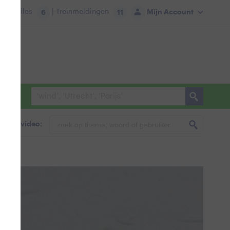
tie:
Files
| Treinmeldingen
Mijn Account
6
11
foto & video: