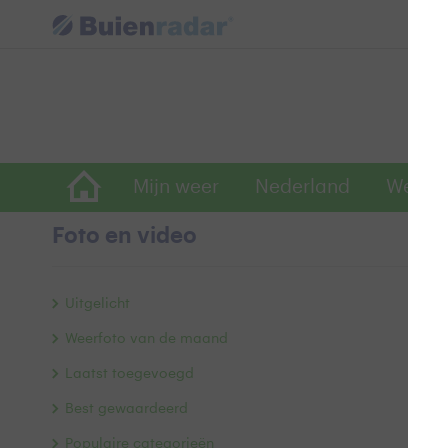
Mijn weer
Nederland
Wereld
Foto en video
d
Uitgelicht
Weerfoto van de maand
Laatst toegevoegd
Best gewaardeerd
Populaire categorieën