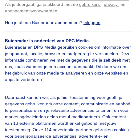
Als je doorgaat, ga je akkoord met de
gebruikers-
,
privacy-
en
Klik
hier
om dit aan te passen
abonnementsvoorwaarden
.
Heb je al een Buienradar-abonnement?
Inloggen
Bekijk slideshow
Buienradar is onderdeel van DPG Media.
Buienradar en DPG Media gebruiken cookies om informatie over
je apparaat, locatie, browser en surfgedrag te verzamelen. Deze
informatie combineren we met de gegevens die je zelf deelt met
ons, zoals wanneer je een account aanmaakt. Dit doen we om
Een moment geduld aub...
het gebruik van onze media te analyseren en onze websites en
apps te verbeteren.
Daarnaast kunnen we, als je hier toestemming voor geeft, je
gegevens gebruiken om onze content, communicatie en aanbod
te personaliseren en je relevante advertenties te tonen, en voor
Over Buienradar
marketingdoeleinden delen met 4 mediapartners. Ook content
van 13 externe platformen wordt enkel getoond met jouw
toestemming. Onze 114 advertentie partners gebruiken cookies
Bedrijfsgegevens
voor gepersonaliseerde advertenties, advertentie- en