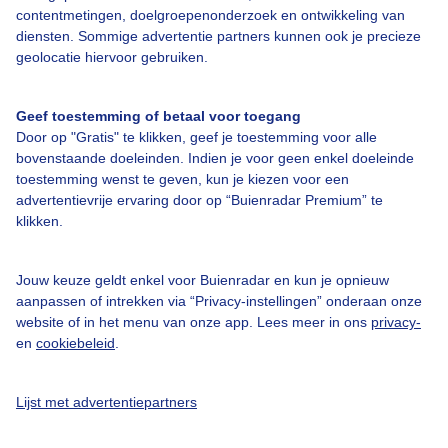
contentmetingen, doelgroepenonderzoek en ontwikkeling van
Veelgestelde vragen
diensten. Sommige advertentie partners kunnen ook je precieze
Contact
geolocatie hiervoor gebruiken.
Toegankelijkheid
Geef toestemming of betaal voor toegang
Gebruikersvoorwaarden
Door op "Gratis" te klikken, geef je toestemming voor alle
Adverteren
bovenstaande doeleinden. Indien je voor geen enkel doeleinde
toestemming wenst te geven, kun je kiezen voor een
Buienradar Team
advertentievrije ervaring door op “Buienradar Premium” te
klikken.
Privacy beleid
Cookie beleid
Jouw keuze geldt enkel voor Buienradar en kun je opnieuw
Privacy instellingen
aanpassen of intrekken via “Privacy-instellingen” onderaan onze
website of in het menu van onze app. Lees meer in ons
privacy-
Gratis weerdata
en
cookiebeleid
.
@BuienradarNL
Lijst met advertentiepartners
Buienradar
Buienradar