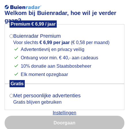
Welkom bij Buienradar, hoe wil je verder
gaan?
Premium € 6,99 / jaar
Mogen we je locatie gebruiken voor het
Strak blauwe lucht
weer?
Buienradar Premium
Voor slechts
€ 6,99 per jaar
(€ 0,58 per maand)
Advertentievrij en privacy veilig
Ontvang voor min. € 40,- aan cadeaus
Indien je hier nog geen akkoord op hebt gegeven,
verschijnt er zo een pop-up uit je browser waarin
10% donatie aan Staatsbosbeheer
deze toestemming gevraagd wordt.
Elk moment opzegbaar
Gratis
Is goed, toon de popup
Met persoonlijke advertenties
Gratis blijven gebruiken
Instellingen
Nu niet, misschien later
Door: Jolanda Bakker
Gemaakt: 11-08-2025, 47x bekeken
Doorgaan
Gebruik je Safari en wil je niet elke dag deze pop-up zien?