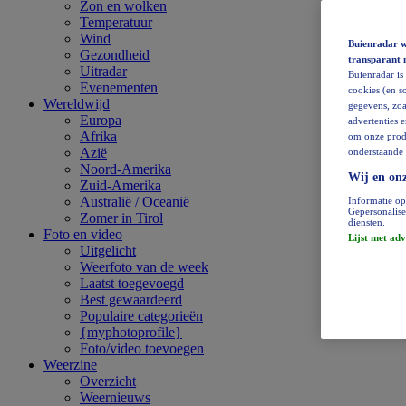
Zon en wolken
Temperatuur
Wind
Buienradar wi
Gezondheid
transparant 
Uitradar
Buienradar is
Evenementen
cookies (en so
Wereldwijd
gegevens, zoa
Europa
advertenties 
Afrika
om onze produ
Azië
onderstaande 
Noord-Amerika
Wij en onz
Zuid-Amerika
Australië / Oceanië
Informatie op
Gepersonalise
Zomer in Tirol
diensten.
Foto en video
Lijst met adv
Uitgelicht
Weerfoto van de week
Laatst toegevoegd
Best gewaardeerd
Populaire categorieën
{myphotoprofile}
Foto/video toevoegen
Weerzine
Overzicht
Weernieuws