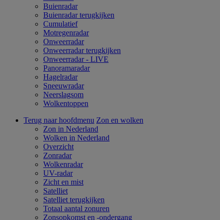
Buienradar
Buienradar terugkijken
Cumulatief
Motregenradar
Onweerradar
Onweerradar terugkijken
Onweerradar - LIVE
Panoramaradar
Hagelradar
Sneeuwradar
Neerslagsom
Wolkentoppen
Terug naar hoofdmenu
Zon en wolken
Zon in Nederland
Wolken in Nederland
Overzicht
Zonradar
Wolkenradar
UV-radar
Zicht en mist
Satelliet
Satelliet terugkijken
Totaal aantal zonuren
Zonsopkomst en -ondergang