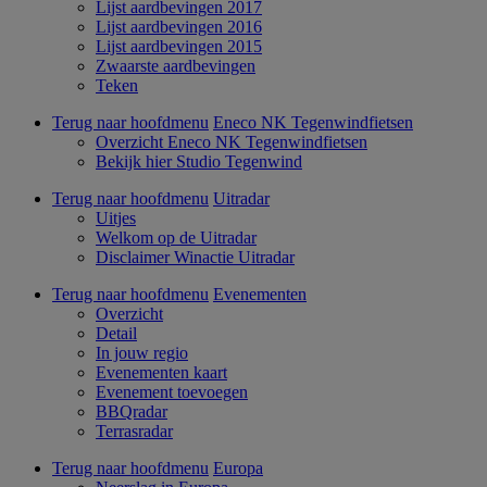
Lijst aardbevingen 2017
Lijst aardbevingen 2016
Lijst aardbevingen 2015
Zwaarste aardbevingen
Teken
Terug naar hoofdmenu
Eneco NK Tegenwindfietsen
Overzicht Eneco NK Tegenwindfietsen
Bekijk hier Studio Tegenwind
Terug naar hoofdmenu
Uitradar
Uitjes
Welkom op de Uitradar
Disclaimer Winactie Uitradar
Terug naar hoofdmenu
Evenementen
Overzicht
Detail
In jouw regio
Evenementen kaart
Evenement toevoegen
BBQradar
Terrasradar
Terug naar hoofdmenu
Europa