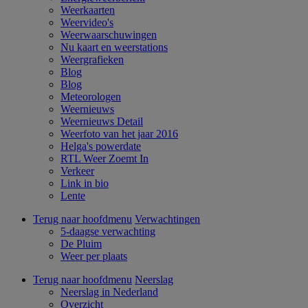
Weerkaarten
Weervideo's
Weerwaarschuwingen
Nu kaart en weerstations
Weergrafieken
Blog
Blog
Meteorologen
Weernieuws
Weernieuws Detail
Weerfoto van het jaar 2016
Helga's powerdate
RTL Weer Zoemt In
Verkeer
Link in bio
Lente
Terug naar hoofdmenu
Verwachtingen
5-daagse verwachting
De Pluim
Weer per plaats
Terug naar hoofdmenu
Neerslag
Neerslag in Nederland
Overzicht