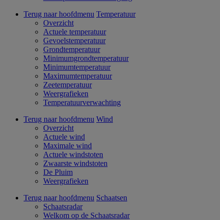
Terug naar hoofdmenu
Temperatuur
Overzicht
Actuele temperatuur
Gevoelstemperatuur
Grondtemperatuur
Minimumgrondtemperatuur
Minimumtemperatuur
Maximumtemperatuur
Zeetemperatuur
Weergrafieken
Temperatuurverwachting
Terug naar hoofdmenu
Wind
Overzicht
Actuele wind
Maximale wind
Actuele windstoten
Zwaarste windstoten
De Pluim
Weergrafieken
Terug naar hoofdmenu
Schaatsen
Schaatsradar
Welkom op de Schaatsradar