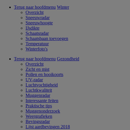
Terug naar hoofdmenu
Winter
Overzicht
Sneeuwradar
Sneeuwhoogte
IJsdikte
Schaatsradar
Schaatsbaan toevoegen
Temperatuur
Winterfoto's
Terug naar hoofdmenu
Gezondheid
Overzicht
Zicht en mist
Pollen en hooikoorts
UV-radar
Luchtvochtigheid
Luchtkwaliteit
Muggenradar
Interessante feiten
Praktische tips
Muggenonderzoek
Weergrafieken
Bevingsradar
Lijst aardbevingen 2018