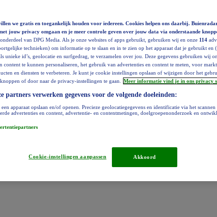
llen we gratis en toegankelijk houden voor iedereen. Cookies helpen ons daarbij. Buienradar
met jouw privacy omgaan en je meer controle geven over jouw data via onderstaande knopp
 onderdeel van DPG Media. Als je onze websites of apps gebruikt, gebruiken wij en onze
114
adve
ortgelijke technieken) om informatie op te slaan en in te zien op het apparaat dat je gebruikt en 
ls unieke id’s, geolocatie en surfgedrag, te verzamelen over jou. Deze gegevens gebruiken wij 
en content te kunnen personaliseren, het gebruik van advertenties en content te meten, voor mar
cten en diensten te verbeteren. Je kunt je cookie instellingen opslaan of wijzigen door het gebr
knoppen of door naar de privacy-instellingen te gaan.
Meer informatie vind je in ons privacy 
e partners verwerken gegevens voor de volgende doeleinden:
 een apparaat opslaan en/of openen. Precieze geolocatiegegevens en identificatie via het scannen
erde advertenties en content, advertentie- en contentmetingen, doelgroepenonderzoek en ontwik
ertentiepartners
Cookie-instellingen aanpassen
Akkoord