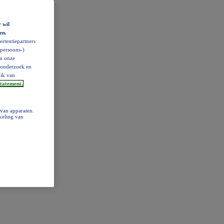
 wil
en.
rtentiepartners
(persoons-)
om onze
ktonderzoek en
uik van
statement.
 van apparaten.
keling van