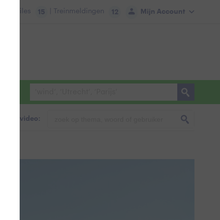
tie:
Files
| Treinmeldingen
Mijn Account
15
12
foto & video: