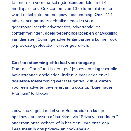
te tonen, en voor marketingdoeleinden delen met 4
mediapartners. Ook content van 13 externe platformen
wordt enkel getoond met jouw toestemming. Onze 114
advertentie partners gebruiken cookies voor
gepersonaliseerde advertenties, advertentie- en
contentmetingen, doelgroepenonderzoek en ontwikkeling
r: Frans Sitvast
Gemaakt: 10-08-2025, 20x bekeken
van diensten. Sommige advertentie partners kunnen ook
je precieze geolocatie hiervoor gebruiken.
ekijk slideshow
Geef toestemming of betaal voor toegang
Door op "Gratis" te klikken, geef je toestemming voor alle
bovenstaande doeleinden. Indien je voor geen enkel
doeleinde toestemming wenst te geven, kun je kiezen
voor een advertentievrije ervaring door op “Buienradar
Premium” te klikken.
Een moment geduld
Jouw keuze geldt enkel voor Buienradar en kun je
opnieuw aanpassen of intrekken via “Privacy-instellingen”
onderaan onze website of in het menu van onze app.
uienradar
Mijn weer
Lees meer in ons
privacy-
en
cookiebeleid
.