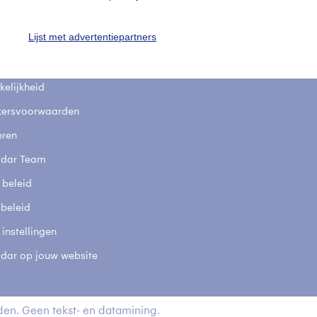
fsgegevens
De Bilt
Lijst met advertentiepartners
stelde vragen
t
elijkheid
kersvoorwaarden
eren
adar Team
 beleid
 beleid
 instellingen
adar op jouw website
en. Geen tekst- en datamining.