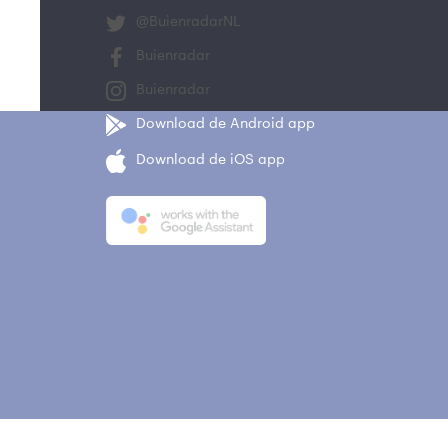
@BuienradarNL
Buienradar
Buienradar
Download de Android app
Download de iOS app