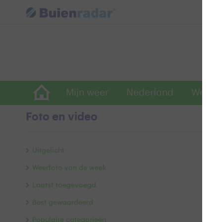
Mijn weer
Nederland
Wereld
Foto en video
B
Uitgelicht
Weerfoto van de week
Laatst toegevoegd
Best gewaardeerd
Populaire categorieën