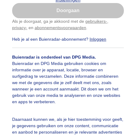
Is goed, toon de popup
Doorgaan
Nu niet, misschien later
Als je doorgaat, ga je akkoord met de
gebruikers-
,
privacy-
en
abonnementsvoorwaarden
.
Gebruik je Safari en wil je niet elke dag deze pop-up
zien?
Heb je al een Buienradar-abonnement?
Inloggen
Klik
hier
om dit aan te passen
Buienradar is onderdeel van DPG Media.
Buienradar en DPG Media gebruiken cookies om
informatie over je apparaat, locatie, browser en
surfgedrag te verzamelen. Deze informatie combineren
we met de gegevens die je zelf deelt met ons, zoals
wanneer je een account aanmaakt. Dit doen we om het
gebruik van onze media te analyseren en onze websites
en apps te verbeteren.
Daarnaast kunnen we, als je hier toestemming voor geeft,
je gegevens gebruiken om onze content, communicatie
en aanbod te personaliseren en je relevante advertenties