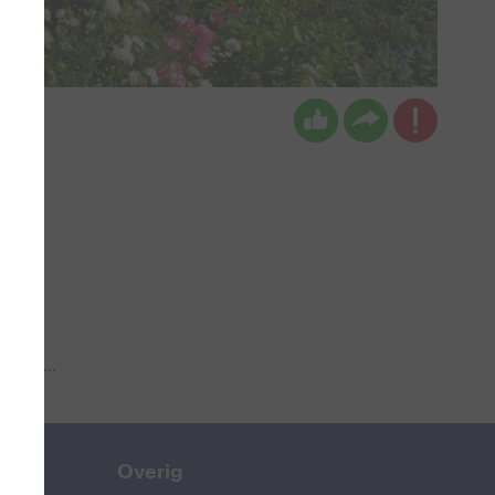
 aub...
Overig