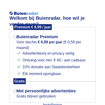
Reisinforma
Welkom bij Buienradar, hoe wil je
verder gaan?
Premium € 6,99 / jaar
Buienradar Premium
Voor slechts
€ 6,99 per jaar
(€ 0,58 per
wijd
Foto en video
Weerzine
maand)
Mogen we je locatie gebruiken voor
Advertentievrij en privacy veilig
het weer?
Zoeken in 
Ontvang voor min. € 40,- aan cadeaus
10% donatie aan Staatsbosbeheer
loemrijke theetuin in Nieuwveen
Elk moment opzegbaar
Indien je hier nog geen akkoord op hebt
Gratis
gegeven, verschijnt er zo een pop-up uit
je browser waarin deze toestemming
Met persoonlijke advertenties
gevraagd wordt.
Gratis blijven gebruiken
Instellingen