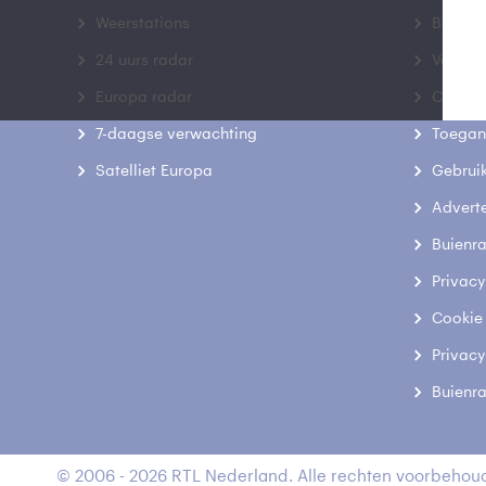
Weerstations
Bedrij
24 uurs radar
Veelge
Europa radar
Contac
7-daagse verwachting
Toegank
Satelliet Europa
Gebrui
Advert
Buienr
Privacy
Cookie
Privacy
Buienr
© 2006 - 2026 RTL Nederland. Alle rechten voorbehoud