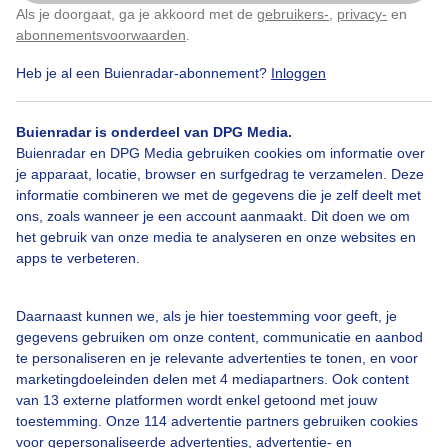
Als je doorgaat, ga je akkoord met de
gebruikers-
,
privacy-
en
Klik
hier
om dit aan te passen
Zomer
abonnementsvoorwaarden
.
Heb je al een Buienradar-abonnement?
Inloggen
Bekijk slideshow
Buienradar is onderdeel van DPG Media.
Buienradar en DPG Media gebruiken cookies om informatie over
je apparaat, locatie, browser en surfgedrag te verzamelen. Deze
informatie combineren we met de gegevens die je zelf deelt met
ons, zoals wanneer je een account aanmaakt. Dit doen we om
het gebruik van onze media te analyseren en onze websites en
Een moment geduld aub...
apps te verbeteren.
Daarnaast kunnen we, als je hier toestemming voor geeft, je
gegevens gebruiken om onze content, communicatie en aanbod
te personaliseren en je relevante advertenties te tonen, en voor
marketingdoeleinden delen met 4 mediapartners. Ook content
Over Buienradar
van 13 externe platformen wordt enkel getoond met jouw
toestemming. Onze 114 advertentie partners gebruiken cookies
voor gepersonaliseerde advertenties, advertentie- en