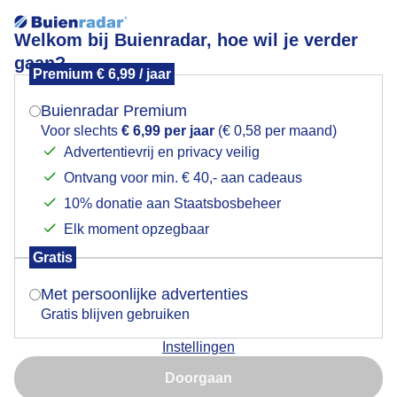
Welkom bij Buienradar, hoe wil je verder
gaan?
Premium € 6,99 / jaar
Mogen we je locatie gebruiken voor het
Trailerfest
weer?
Buienradar Premium
Voor slechts
€ 6,99 per jaar
(€ 0,58 per maand)
Advertentievrij en privacy veilig
Ontvang voor min. € 40,- aan cadeaus
Indien je hier nog geen akkoord op hebt gegeven,
verschijnt er zo een pop-up uit je browser waarin
10% donatie aan Staatsbosbeheer
deze toestemming gevraagd wordt.
Elk moment opzegbaar
Gratis
Is goed, toon de popup
Zomer
Met persoonlijke advertenties
Gratis blijven gebruiken
Door: Claudia
Gemaakt: 10-08-2025, 72x bekeken
Instellingen
Nu niet, misschien later
Doorgaan
Gebruik je Safari en wil je niet elke dag deze pop-up zien?