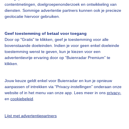
Bedrijfsgegevens
contentmetingen, doelgroepenonderzoek en ontwikkeling van
diensten. Sommige advertentie partners kunnen ook je precieze
Veelgestelde vragen
geolocatie hiervoor gebruiken.
Contact
Toegankelijkheid
Geef toestemming of betaal voor toegang
Door op "Gratis" te klikken, geef je toestemming voor alle
Gebruikersvoorwaarden
bovenstaande doeleinden. Indien je voor geen enkel doeleinde
Adverteren
toestemming wenst te geven, kun je kiezen voor een
advertentievrije ervaring door op “Buienradar Premium” te
Buienradar Team
klikken.
Privacy beleid
Cookie beleid
Jouw keuze geldt enkel voor Buienradar en kun je opnieuw
aanpassen of intrekken via “Privacy-instellingen” onderaan onze
Privacy instellingen
website of in het menu van onze app. Lees meer in ons
privacy-
en
cookiebeleid
.
Gratis weerdata
@BuienradarNL
Lijst met advertentiepartners
Buienradar