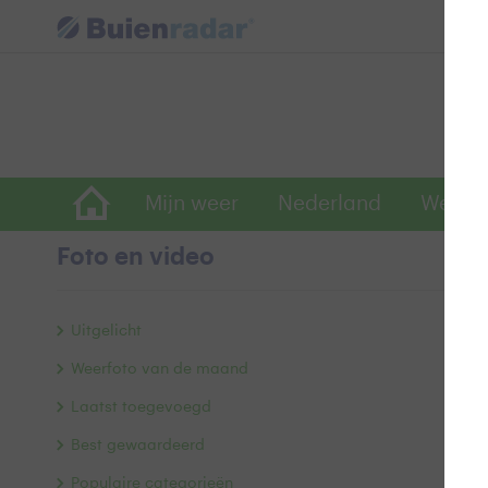
Mijn weer
Nederland
Wereld
Foto en video
W
Uitgelicht
Weerfoto van de maand
Laatst toegevoegd
Best gewaardeerd
Populaire categorieën