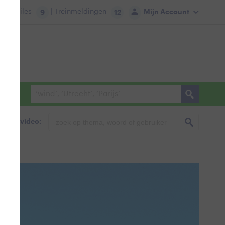
tie:
Files
| Treinmeldingen
Mijn Account
9
12
foto & video: