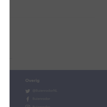
 aub...
Overig
@BuienradarNL
Buienradar