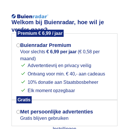
Reisinforma
Welkom bij Buienradar, hoe wil je
verder gaan?
Premium € 6,99 / jaar
Buienradar Premium
Voor slechts
€ 6,99 per jaar
(€ 0,58 per
wijd
Foto en video
Weerzine
maand)
Mogen we je locatie gebruiken voor
Advertentievrij en privacy veilig
het weer?
Zoeken in 
Ontvang voor min. € 40,- aan cadeaus
10% donatie aan Staatsbosbeheer
ilgen in de wind en strakblauwelucht
Elk moment opzegbaar
Indien je hier nog geen akkoord op hebt
Gratis
gegeven, verschijnt er zo een pop-up uit
je browser waarin deze toestemming
Met persoonlijke advertenties
gevraagd wordt.
Gratis blijven gebruiken
Instellingen