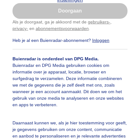
Is goed, toon de popup
Doorgaan
Nu niet, misschien later
Als je doorgaat, ga je akkoord met de
gebruikers-
,
privacy-
en
abonnementsvoorwaarden
.
Gebruik je Safari en wil je niet elke dag deze pop-up
zien?
Heb je al een Buienradar-abonnement?
Inloggen
Klik
hier
om dit aan te passen
Buienradar is onderdeel van DPG Media.
Buienradar en DPG Media gebruiken cookies om
informatie over je apparaat, locatie, browser en
surfgedrag te verzamelen. Deze informatie combineren
we met de gegevens die je zelf deelt met ons, zoals
wanneer je een account aanmaakt. Dit doen we om het
gebruik van onze media te analyseren en onze websites
en apps te verbeteren.
t wind en strakblauwelucht
Daarnaast kunnen we, als je hier toestemming voor geeft,
je gegevens gebruiken om onze content, communicatie
r: Astrid Wiessner Hoog
Gemaakt: 09-08-2025, 33x bekeken
en aanbod te personaliseren en je relevante advertenties