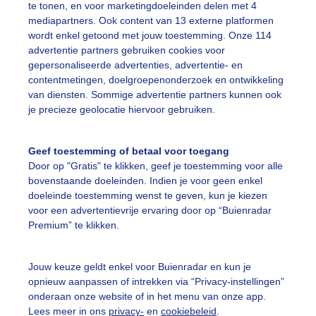
te tonen, en voor marketingdoeleinden delen met 4
mediapartners. Ook content van 13 externe platformen
#blauwelucht
Wilgen
Wind
wordt enkel getoond met jouw toestemming. Onze 114
advertentie partners gebruiken cookies voor
gepersonaliseerde advertenties, advertentie- en
ekijk slideshow
contentmetingen, doelgroepenonderzoek en ontwikkeling
van diensten. Sommige advertentie partners kunnen ook
je precieze geolocatie hiervoor gebruiken.
Geef toestemming of betaal voor toegang
Door op "Gratis" te klikken, geef je toestemming voor alle
Een moment geduld
bovenstaande doeleinden. Indien je voor geen enkel
doeleinde toestemming wenst te geven, kun je kiezen
voor een advertentievrije ervaring door op “Buienradar
Premium” te klikken.
uienradar
Mijn weer
Jouw keuze geldt enkel voor Buienradar en kun je
fsgegevens
De Bilt
opnieuw aanpassen of intrekken via “Privacy-instellingen”
stelde vragen
onderaan onze website of in het menu van onze app.
Lees meer in ons
privacy-
en
cookiebeleid
.