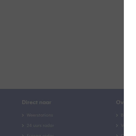
#
B
Direct naar
Over B
Weerstations
Bedrij
24 uurs radar
Veelge